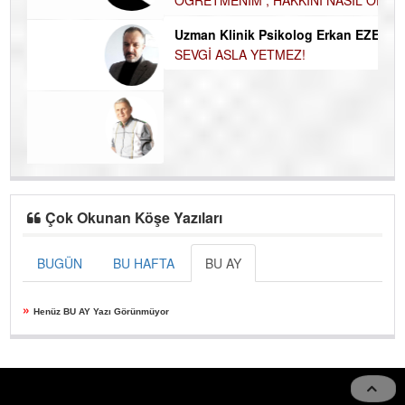
ÖĞRETMENİM , HAKKINI NASIL ÖDERİM !
Ku
Uzman Klinik Psikolog Erkan EZERÇE
Ço
SEVGİ ASLA YETMEZ!
Çok Okunan Köşe Yazıları
BUGÜN
BU HAFTA
BU AY
»
Henüz BU AY Yazı Görünmüyor