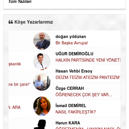
Tüm Yazıları
Köşe Yazarlarımız
doğan yıldıztan
Di
Bir Başka Avrupa!
KA
UĞUR DEMİROĞLU
Ha
HALKIN PARTİSİNDE YENİ YÖNETİM BELİRLENDİ…
D
A
Hasan Vehbi Ersoy
Hü
DEİZM-TEİZM-ATEİZM-PANTEİZM’E BAKIŞ
H
Özge CERRAH
El
ÖĞRENECEK ÇOK ŞEY VAR...
EC
İsmail DEMİREL
Du
NASIL FAKİRLEŞTİK?
İ
Harun KARA
NA