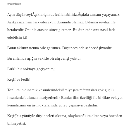
mümkün.
Aynı düşünceyiÂşıklariçin de kullanabiliriz.Âşıkda zamanı yaşayamaz.
Açıkçasızamanı fark edecekbir durumda olamaz. O daima sevdiği ile
beraberdir. Onunla arasına süreç giremez. Bu durumda onu nasıl fark
edebilsin ki!
Bunu aklının ucuna bile getirmez. Düşüncesinde sadeceAşkvardır.
Bu anlamda aşığın vakitle bir alışverişi yoktur.
Farklı bir noktaya geçiyorum;
Keşif
ve Fetih
!
Toplumun dinamik kesimlerindeİslâmîyaşam referansları çok güçlü
insanlarda bulunan meziyetlerdir. Bunlar ilim özelliği ile birlikte velayet
kemalatının en üst noktalarında görev yapmaya başlarlar.
Keşif,
his yönüyle düşünceleri okuma, olaylarahâkim olma veya önceden
bilmeyetisi.