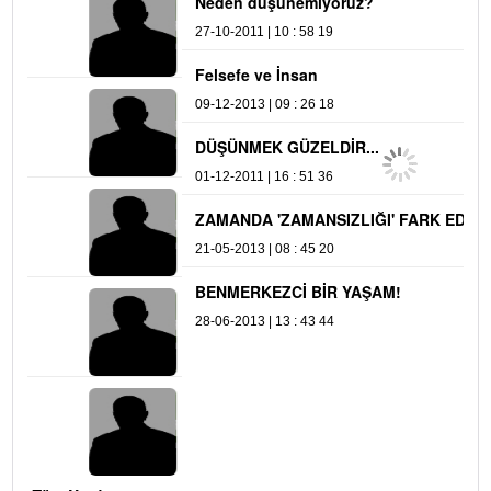
Neden düşünemiyoruz?
Ş
27-10-2011 | 10 : 58 19
21
Felsefe ve İnsan
R
09-12-2013 | 09 : 26 18
09
DÜŞÜNMEK GÜZELDİR...
01-12-2011 | 16 : 51 36
ZAMANDA 'ZAMANSIZLIĞI' FARK EDEBİLMEK
21-05-2013 | 08 : 45 20
BENMERKEZCİ BİR YAŞAM!
28-06-2013 | 13 : 43 44