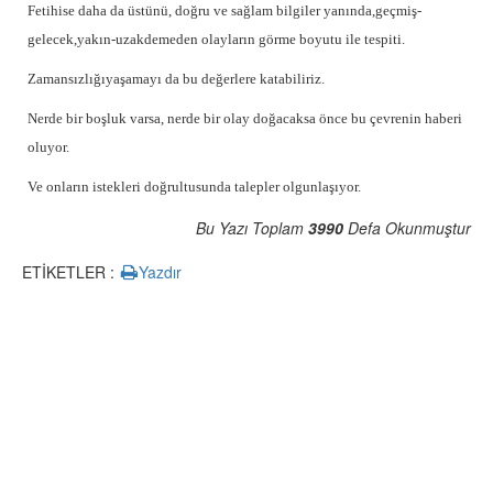
Fetih
ise daha da üstünü, doğru ve sağlam bilgiler yanında,geçmiş-
gelecek,yakın-uzakdemeden olayların görme boyutu ile tespiti.
Zamansızlığı
yaşamayı da bu değerlere katabiliriz.
Nerde bir boşluk varsa, nerde bir olay doğacaksa önce bu çevrenin haberi
oluyor.
Ve onların istekleri doğrultusunda talepler olgunlaşıyor.
Bu Yazı Toplam
3990
Defa Okunmuştur
ETİKETLER :
Yazdır