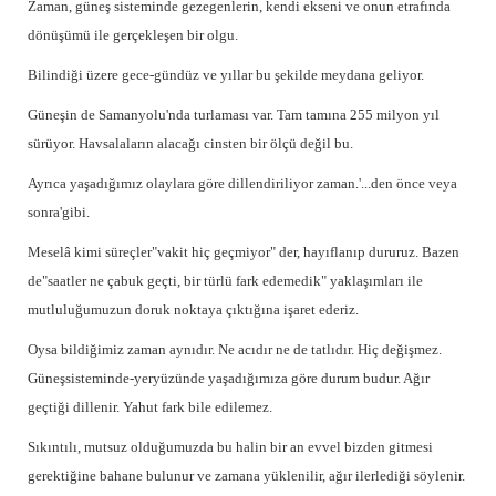
Zaman, güneş sisteminde gezegenlerin, kendi ekseni ve onun etrafında
dönüşümü ile gerçekleşen bir olgu.
Bilindiği üzere gece-gündüz ve yıllar bu şekilde meydana
geliyor.
Güneşin de Samanyolu'nda turlaması var. Tam tamına 255 milyon yıl
sürüyor. Havsalaların alacağı cinsten bir ölçü değil bu.
Ayrıca yaşadığımız olaylara göre dillendiriliyor zaman.'...den önce veya
sonra'gibi.
Meselâ kimi süreçler"vakit hiç geçmiyor" der, hayıflanıp dururuz. Bazen
de"saatler ne çabuk geçti, bir türlü fark edemedik" yaklaşımları ile
mutluluğumuzun doruk noktaya çıktığına işaret ederiz.
Oysa bildiğimiz zaman aynıdır. Ne acıdır ne de tatlıdır. Hiç değişmez.
Güneşsisteminde-yeryüzünde yaşadığımıza göre durum budur. Ağır
geçtiği dillenir. Yahut fark bile edilemez.
Sıkıntılı, mutsuz olduğumuzda bu halin bir an evvel bizden gitmesi
gerektiğine bahane bulunur ve zamana yüklenilir, ağır ilerlediği söylenir.