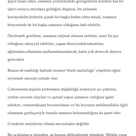
Şayet insan zihni, zamanın yeryüzündeki gezegenlerin kendine has bir
işlevi sonucu meydana geldiğini düşünse, bir anlamda
kavrayabilse,bedenin içinde bir başka beden olma misali, zamanın
bünyesinde de bir başka zamanın olduğunu fark edebilir.
Özetlemek gerekirse, zamanın orijinal olanına inebilse, nasıl bir şey
olduğunu tahayyül edebilse, yaşam düzeyindekisıkıntıları,
ağlamaları,oflamaları-puflamalarıazalacak, hatta yok denecek düzeye
gelecektir.
Bunun devamlılığı halinde insanın"ebedi mutluluğa" erişebileceğini
söylemek sanırım yerinde olur.
Cehennemin,
kişinin performans düşüklüğü nedeniyle acı çektiren,
yerlere savuran olayları ve ışınsal yapısı zamanın varlığına işaret
ederken, cennetinkuant boyutuolması ve bu boyutun mekânsallıkla ilgili
olmaması gerekçesiyle burada zamanın bulunmadığına da işaret eder.
O nedenle meleklerin ölümü mevzubahis değildir.
Bu açıklamaya istinaden, şu hususu dillendirmek mümkün: Mekân varsa