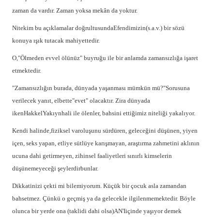
zaman da vardır. Zaman yoksa mekân da yoktur.
Nitekim bu açıklamalar doğrultusundaEfendimizin(s.a.v.) bir sözü
konuya ışık tutacak mahiyettedir.
O,"Ölmeden evvel ölünüz" buyruğu ile bir anlamda zamansızlığa işaret
etmektedir.
"Zamansızlığın burada, dünyada yaşanması mümkün mü?"
Sorusuna
verilecek yanıt, elbette"evet" olacaktır. Zira dünyada
ikenHakkelYakıynhali ile ölenler, bahsini ettiğimiz niteliği yakalıyor.
Kendi halinde,fiziksel varoluşunu sürdüren, geleceğini düşünen, yiyen
içen, seks yapan, etliye sütlüye karışmayan, araştırma zahmetini aklının
ucuna dahi getirmeyen, zihinsel faaliyetleri sınırlı kimselerin
düşünemeyeceği şeylerdirbunlar.
Dikkatinizi çekti mi bilemiyorum. Küçük bir çocuk asla zamandan
bahsetmez. Çünkü o geçmiş ya da gelecekle ilgilenmemektedir. Böyle
olunca bir yerde ona (taklidi dahi olsa)AN'Iiçinde yaşıyor demek