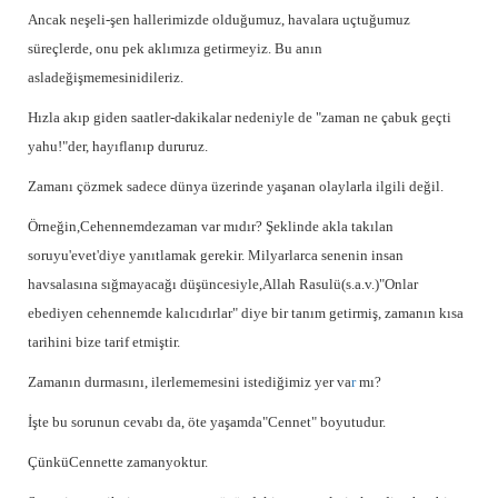
Ancak neşeli-şen hallerimizde olduğumuz, havalara uçtuğumuz
süreçlerde, onu pek aklımıza getirmeyiz. Bu anın
asladeğişmemesinidileriz.
Hızla akıp giden saatler-dakikalar nedeniyle de "zaman ne çabuk geçti
yahu!"der, hayıflanıp dururuz.
Zamanı çözmek sadece dünya üzerinde yaşanan olaylarla ilgili değil.
Örneğin,Cehennemdezaman var mıdır? Şeklinde akla takılan
soruyu'evet'diye yanıtlamak gerekir. Milyarlarca senenin insan
havsalasına sığmayacağı düşüncesiyle,Allah Rasulü(s.a.v.)"Onlar
ebediyen cehennemde kalıcıdırlar" diye bir tanım getirmiş, zamanın kısa
tarihini bize tarif etmiştir.
Zamanın durmasını, ilerlememesini istediğimiz yer va
r
mı?
İşte bu sorunun cevabı da, öte yaşamda"Cennet" boyutudur.
ÇünküCennette zamanyoktur.