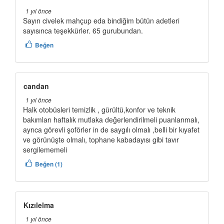
1 yıl önce
Sayın civelek mahçup eda bindiğim bütün adetleri
sayısınca teşekkürler. 65 gurubundan.
Beğen
candan
1 yıl önce
Halk otobüsleri temizlik , gürültü,konfor ve teknik
bakımları haftalık mutlaka değerlendirilmeli puanlanmalı,
ayrıca görevli şoförler in de saygılı olmalı ,belli bir kıyafet
ve görünüşte olmalı, tophane kabadayısı gibi tavır
sergilememeli
Beğen (1)
Kızılelma
1 yıl önce