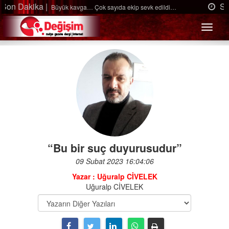
Son Dakika |
Ağaçtan düştü…
Menü
“Bu bir suç duyurusudur”
09 Subat 2023 16:04:06
Yazar : Uğuralp CİVELEK
Uğuralp CİVELEK