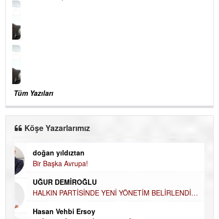
istemiyoruz.
31-03-2016 | 09 : 07 08
Tüm Yazıları
Köşe Yazarlarımız
doğan yıldıztan
Di
Bir Başka Avrupa!
KA
UĞUR DEMİROĞLU
Ha
HALKIN PARTİSİNDE YENİ YÖNETİM BELİRLENDİ…
DÜ
AH
Hasan Vehbi Ersoy