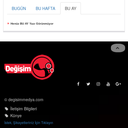
BUGÜN
BU HAFTA
BU AY
»
Henüz BU AY Yazı Görünmüyor
© degisimmedya.com
İletişim Bilgileri
Künye
İstek, Şikayetleriniz İçin Tıklayın