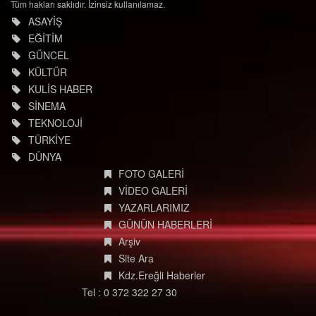
Tüm hakları saklıdır. İzinsiz kullanılamaz.
ASAYİŞ
EĞİTİM
GÜNCEL
KÜLTÜR
KULİS HABER
SİNEMA
TEKNOLOJİ
TÜRKİYE
DÜNYA
FOTO GALERİ
VİDEO GALERİ
YAZARLARIMIZ
GÜNÜN HABERLERİ
Arşiv
Site Ara
Kdz.Ereğli Haberler
Tel : 0 372 322 27 30