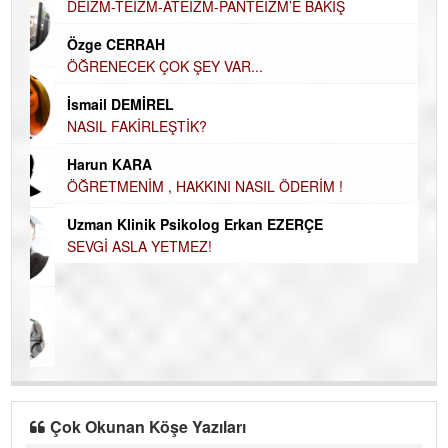
Hü
DEİZM-TEİZM-ATEİZM-PANTEİZM’E BAKIŞ
H
Özge CERRAH
El
ÖĞRENECEK ÇOK ŞEY VAR...
EC
İsmail DEMİREL
Du
NASIL FAKİRLEŞTİK?
İN
Harun KARA
NA
ÖĞRETMENİM , HAKKINI NASIL ÖDERİM !
Ku
Ço
Uzman Klinik Psikolog Erkan EZERÇE
SEVGİ ASLA YETMEZ!
Çok Okunan Köşe Yazıları