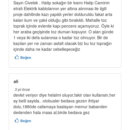
Sayın Civelek . Hatip sokağın bir kısmı Hatip Caminin
etrafı Elektrik kablolarının yer altına alınması ile ilgili
proje dahilinde kazı yapıldı yerler dolduruldu fakat arta
kalan kum ve çakıl olduğu gibi bırakıldı. Mahalle toz
toprak içinde evlerde kapı pencere açamıyoruz. Öyle ki
her araba geçişinde toz duman kopuyor. O alan günde
1 veya iki defa sulanırsa o kadar toz olmuyor. Bir de
kazılan yer ne zaman asfalt olacak biz bu toz toprağın
içinde daha ne kadar cebelleşeceğiz
Beğen
ali
3 yıl önce
devlet veriyor diye helalmi oluyor,fakir olan kullansin,her
ay belli sayida.. otobusler bedava gezen ihtiyar
dolu,1880de calismaya baslayan memur babanden
dedenden hala maas al,birde bedava gez
Beğen