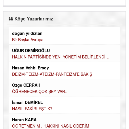
Köşe Yazarlarımız
doğan yıldıztan
Di
Bir Başka Avrupa!
KA
UĞUR DEMİROĞLU
Ha
HALKIN PARTİSİNDE YENİ YÖNETİM BELİRLENDİ…
DÜ
AH
Hasan Vehbi Ersoy
Hü
DEİZM-TEİZM-ATEİZM-PANTEİZM’E BAKIŞ
H
Özge CERRAH
El
ÖĞRENECEK ÇOK ŞEY VAR...
EC
İsmail DEMİREL
Du
NASIL FAKİRLEŞTİK?
İN
Harun KARA
NA
ÖĞRETMENİM , HAKKINI NASIL ÖDERİM !