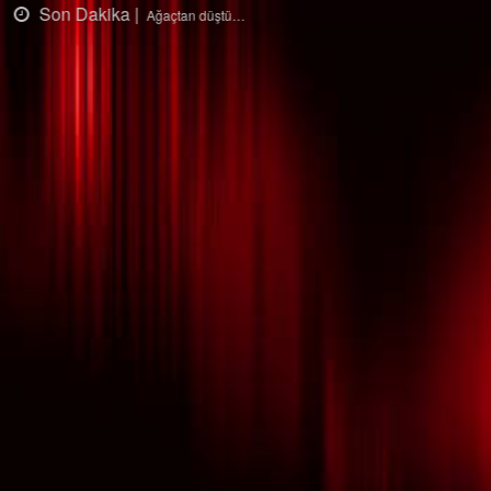
Son Dakika |
Ağaçtan düştü…