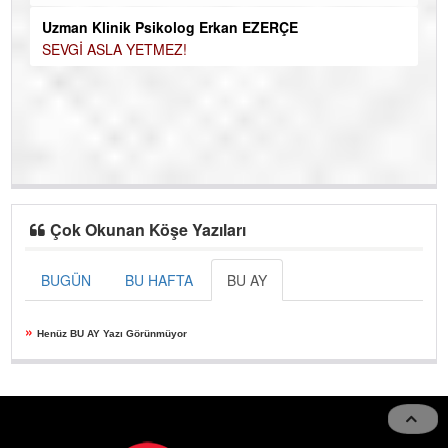
Ku
Uzman Klinik Psikolog Erkan EZERÇE
Ço
SEVGİ ASLA YETMEZ!
Çok Okunan Köşe Yazıları
BUGÜN
BU HAFTA
BU AY
»
Henüz BU AY Yazı Görünmüyor