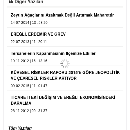
Diğer Yazıları
Zeytin Ağaçlarını Azaltmak Değil Artırmak Maharettir
14-07-2014 | 13 : 58 20
EREĞLİ, ERDEMİR VE GREV
22-07-2013 | 11 : 20 11
Tersanelerin Kapanmasının İlçemize Etkileri
19-11-2012 | 16 : 13 16
KÜRESEL RİSKLER RAPORU 2015'E GÖRE JEOPOLİTİK
VE ÇEVRESEL RİSKLER ARTIYOR
09-02-2015 | 11 : 01 47
TİCARETTEKİ DEĞİŞİM VE EREĞLİ EKONOMİSİNDEKİ
DARALMA
28-11-2012 | 09 : 31 37
Tüm Yazıları