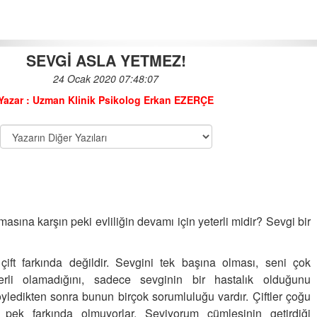
SEVGİ ASLA YETMEZ!
24 Ocak 2020 07:48:07
SEVGİ ASLA YETMEZ!
Yazar : Uzman Klinik Psikolog Erkan EZERÇE
24-01-2020 | 07 : 48 07
MUTLU EVLİLİK İÇİN 15
DAKİKA!!!
19-10-2017 | 13 : 42 24
KADINLAR NE İSTER?
lmasına karşın peki evliliğin devamı için yeterli midir? Sevgi bir
KADINLARIN DÜNYASINI
KEŞFETMEK İSTER MİSİNİZ?
çift farkında değildir. Sevgini tek başına olması, seni çok
09-03-2018 | 13 : 37 01
erli olamadığını, sadece sevginin bir hastalık olduğunu
Türk erkeklerinin
yledikten sonra bunun birçok sorumluluğu vardır. Çiftler çoğu
%70&amp;8217;i erken
pek farkında olmuyorlar. Seviyorum cümlesinin getirdiği