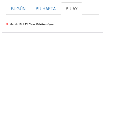
BUGÜN
BU HAFTA
BU AY
»
Henüz BU AY Yazı Görünmüyor