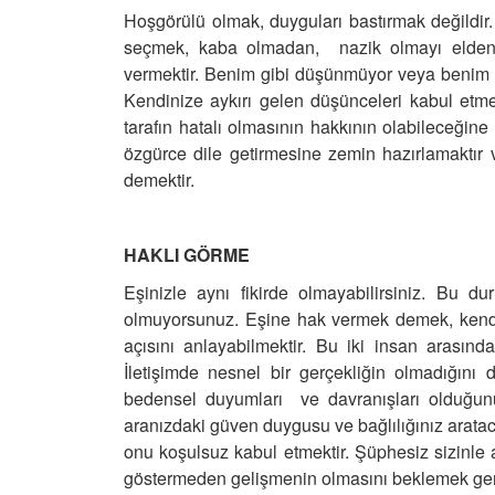
Hoşgörülü olmak, duyguları bastırmak değildir. 
seçmek, kaba olmadan, nazik olmayı elden b
vermektir. Benim gibi düşünmüyor veya benim i
Kendinize aykırı gelen düşünceleri kabul etm
tarafın hatalı olmasının hakkının olabileceğine
özgürce dile getirmesine zemin hazırlamaktır
demektir.
HAKLI GÖRME
Eşinizle aynı fikirde olmayabilirsiniz. Bu d
olmuyorsunuz. Eşine hak vermek demek, kendi b
açısını anlayabilmektir. Bu iki insan arasınd
İletişimde nesnel bir gerçekliğin olmadığını 
bedensel duyumları ve davranışları olduğun
aranızdaki güven duygusu ve bağlılığınız arataca
onu koşulsuz kabul etmektir. Şüphesiz sizinle 
göstermeden gelişmenin olmasını beklemek gerç