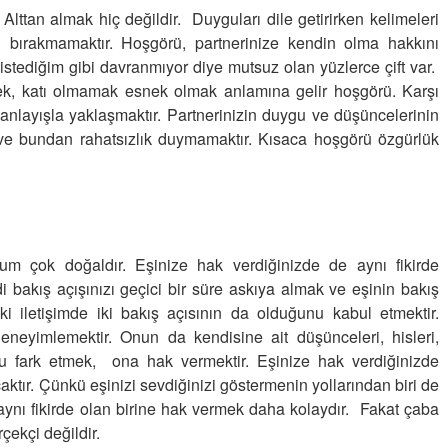
Alttan almak hiç değildir. Duyguları dile getirirken kelimeleri
ırakmamaktır. Hoşgörü, partnerinize kendin olma hakkını
stediğim gibi davranmıyor diye mutsuz olan yüzlerce çift var.
ek, katı olmamak esnek olmak anlamına gelir hoşgörü. Karşı
 anlayışla yaklaşmaktır. Partnerinizin duygu ve düşüncelerinin
 ve bundan rahatsızlık duymamaktır. Kısaca hoşgörü özgürlük
urum çok doğaldır. Eşinize hak verdiğinizde de aynı fikirde
akış açışınızı geçici bir süre askıya almak ve eşinin bakış
aki iletişimde iki bakış açısının da olduğunu kabul etmektir.
deneyimlemektir. Onun da kendisine ait düşünceleri, hisleri,
u fark etmek, ona hak vermektir. Eşinize hak verdiğinizde
ktır. Çünkü eşinizi sevdiğinizi göstermenin yollarından biri de
aynı fikirde olan birine hak vermek daha kolaydır. Fakat çaba
ekçi değildir.