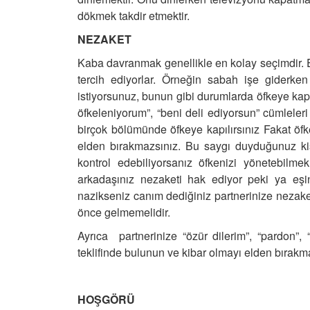
dökmek takdir etmektir.
NEZAKET
Kaba davranmak genellikle en kolay seçimdir. 
tercih ediyorlar. Örneğin sabah işe giderken
istiyorsunuz, bunun gibi durumlarda öfkeye kap
öfkeleniyorum”, “beni deli ediyorsun” cümleler
birçok bölümünde öfkeye kapılırsınız Fakat öf
elden bırakmazsınız. Bu saygı duyduğunuz kiş
kontrol edebiliyorsanız öfkenizi yönetebilme
arkadaşınız nezaketi hak ediyor peki ya eşin
nazikseniz canım dediğiniz partnerinize nezake
önce gelmemelidir.
Ayrıca partnerinize “özür dilerim”, “pardon”,
teklifinde bulunun ve kibar olmayı elden bırakmay
HOŞGÖRÜ