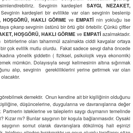
boşalıyor
simlendirebiliriz. Sevginin kardeşleri
SAYGI, NEZAKET,
26-09-2011 | 10 : 28 05
. Sevginin kardeşleri bir evlilikte var olan sevginin beslenip
T, HOŞGÖRÜ, HAKLI GÖRME
ve
EMPATİ
nin yokluğu ise
MUTLU EVLİLİKLERİN PÜF
ya çıkarıp sevginin üstünü bir örtü gibi örtebilir. Çünkü çiftler
NOKTALARI
ZAKET, HOŞGÖRÜ, HAKLI GÖRME
ve
EMPATİ
azalmaktadır.
13-02-2013 | 12 : 38 46
in birbirlerine olan tahammül azalmakta ciddi kavgalar ortaya
ı bir çok evlilik mutlu olurdu. Fakat sadece sevgi daha öncede
 kadına yönelik şiddetin ( fiziksel, psikolojik veya ekonomik)
mlemek mümkün. Dolayısıyla sevgi kelimesinin altına sığınmak
unu alıp, sevginin gerekliliklerini yerine getirmek var olan
olacaktır.
Semih ÇOLAK
SEÇMEN NE DEDİ?
le görebilmek demektir. Onun kendine ait bir kişiliğinin olduğunu
işiliğine, düşüncelerine, duygularına ve davranışlarına değer
Op. Dr. Erol GÜNEN
r. Partnerin isteklerine ve taleplerin saygı duymanın temelinde
Kemiklerinizi Sessizce Çürüten 6
mi? Kızar mı? Bunlar saygının bir koşula bağlanmasıdır. Oysaki
Alışkanlık
a saygının somut olarak davranışlara dökülmüş hali eşinizi
Şenol AZMAN
, telefonu elinden bırakmaktır ve onun olumlu taraflarını söze