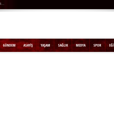
çtan düştü…
GÜNDEM
ASAYİŞ
YAŞAM
SAĞLIK
MEDYA
SPOR
EĞ