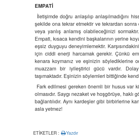
EMPATİ
İletişimde doğru anlaşılıp anlaşılmadığını his
şekilde ona tekrar etmektir ve tekrardan sonra 
veya yanlış anlamış olabileceğinizi sormaktır. G
Empati, kısaca kendini başkalarının yerine koya
eşsiz duyguyu deneyimlemektir. Karşısındakin
için ciddi enerji harcamak gerekir. Çünkü em
kenara koymanız ve eşinizin söylediklerine o
muazzam bir iyileştirici gücü vardır. Do
taşımaktadır. Eşinizin söylemleri bittiğinde kendi
Fark edilmesi gereken önemli bir husus var ki od
olmasıdır. Saygı nezaket ve hoşgörüye, haklı gör
bağlantılıdır. Aynı kardeşler gibi birbirlerine k
asla yetmez!
ETİKETLER :
Yazdır