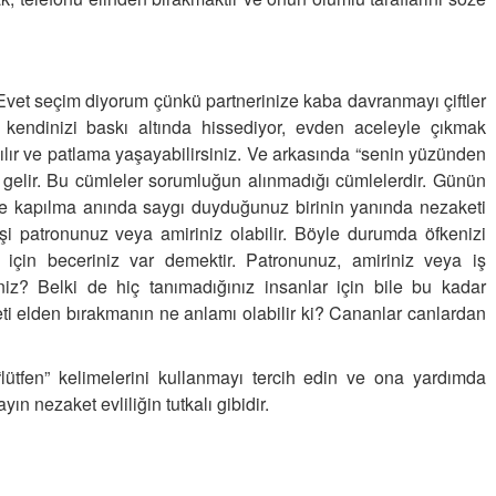
“Aman doktor, yaman doktor.
Derdime bir çare!” – 2-
Merve KIRAN
Evet seçim diyorum çünkü partnerinize kaba davranmayı çiftler
KİLO KONTROLÜNDE KİLİT
NOKTA: ARA ÖĞÜNLER
 kendinizi baskı altında hissediyor, evden aceleyle çıkmak
ılır ve patlama yaşayabilirsiniz. Ve arkasında “senin yüzünden
Konuk Yazar
i gelir. Bu cümleler sorumluğun alınmadığı cümlelerdir. Günün
Temiz enerji ve gelecek
ke kapılma anında saygı duyduğunuz birinin yanında nezaketi
mücadelesi
i patronunuz veya amiriniz olabilir. Böyle durumda öfkenizi
Uğuralp CİVELEK
k için beceriniz var demektir. Patronunuz, amiriniz veya iş
“Bu bir suç duyurusudur”
iz? Belki de hiç tanımadığınız insanlar için bile bu kadar
ti elden bırakmanın ne anlamı olabilir ki? Cananlar canlardan
Özkan Doğan
YEREL RADYO VE REKLAM
 “lütfen” kelimelerini kullanmayı tercih edin ve ona yardımda
ın nezaket evliliğin tutkalı gibidir.