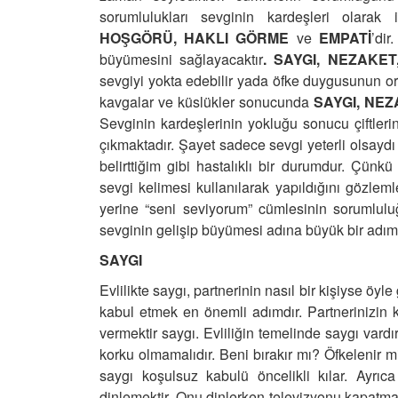
sorumlulukları sevginin kardeşleri olarak i
HOŞGÖRÜ, HAKLI GÖRME
ve
EMPATİ
’dir
büyümesini sağlayacaktır
. SAYGI, NEZAKE
sevgiyi yokta edebilir yada öfke duygusunun orta
kavgalar ve küslükler sonucunda
SAYGI, NE
Sevginin kardeşlerinin yokluğu sonucu çiftler
çıkmaktadır. Şayet sadece sevgi yeterli olsayd
belirttiğim gibi hastalıklı bir durumdur. Çünkü
sevgi kelimesi kullanılarak yapıldığını gözle
yerine “seni seviyorum” cümlesinin sorumluluğ
sevginin gelişip büyümesi adına büyük bir adım 
SAYGI
Evlilikte saygı, partnerinin nasıl bir kişiyse öy
kabul etmek en önemli adımdır. Partnerinizin k
vermektir saygı. Evliliğin temelinde saygı vardı
korku olmamalıdır. Beni bırakır mı? Öfkelenir 
saygı koşulsuz kabulü öncelikli kılar. Ayrıc
dinlemektir. Onu dinlerken televizyonu kapatmak