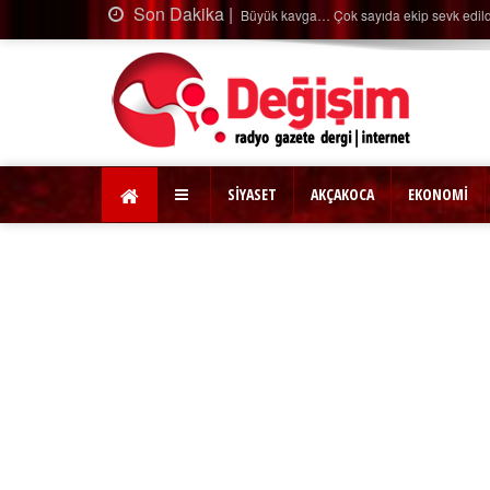
Son Dakika |
kip sevk edildi…
Ağa
SİYASET
AKÇAKOCA
EKONOMİ