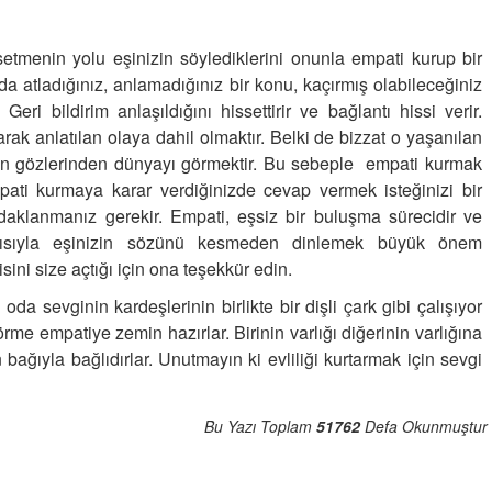
setmenin yolu eşinizin söylediklerini onunla empati kurup bir
da atladığınız, anlamadığınız bir konu, kaçırmış olabileceğiniz
eri bildirim anlaşıldığını hissettirir ve bağlantı hissi verir.
rak anlatılan olaya dahil olmaktır. Belki de bizzat o yaşanılan
in gözlerinden dünyayı görmektir. Bu sebeple empati kurmak
pati kurmaya karar verdiğinizde cevap vermek isteğinizi bir
daklanmanız gerekir. Empati, eşsiz bir buluşma sürecidir ve
layısıyla eşinizin sözünü kesmeden dinlemek büyük önem
sini size açtığı için ona teşekkür edin.
a sevginin kardeşlerinin birlikte bir dişli çark gibi çalışıyor
me empatiye zemin hazırlar. Birinin varlığı diğerinin varlığına
an bağıyla bağlıdırlar. Unutmayın ki evliliği kurtarmak için sevgi
Bu Yazı Toplam
51762
Defa Okunmuştur