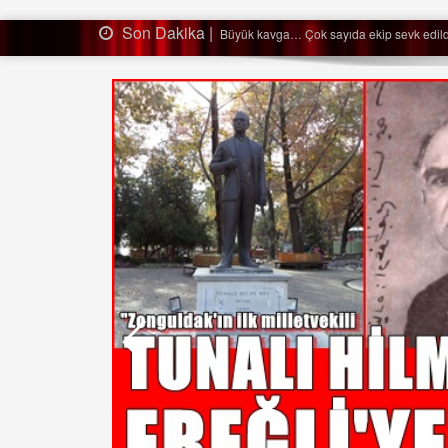
Son Dakika |
Ağaçtan düştü…