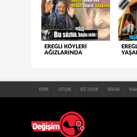
EREĞLİ KÖYLERİ
EREĞL
AĞIZLARINDA
YAŞA
İNAN
KÜNYE
İLETİŞİM
BİZE ULAŞIN
REKLAM
Kulla