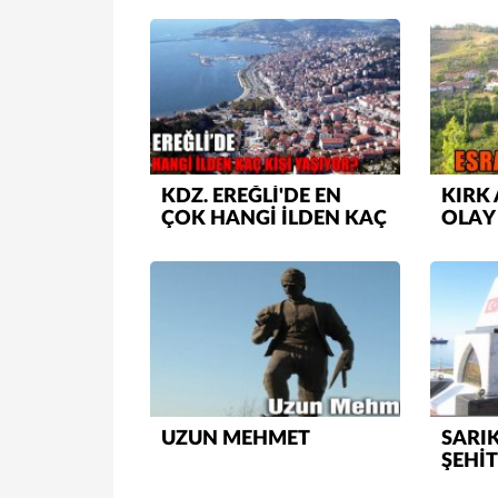
KDZ. EREĞLİ'DE EN
KIRK 
ÇOK HANGİ İLDEN KAÇ
OLAY 
KİŞİ YAŞIYOR?
BİR T
UZUN MEHMET
SARI
ŞEHİT