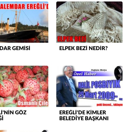
Muhammed
Valla tren kactj gitti.Uysali devirmwk icin
elinizden ne geliyosa Chp ile kendi partiniz
aleyhine calistiniz.Becerdinizde Adami alasa
ettiniz.Sonuc
... DEVAMI
Ali
1950 türkiye
DAR GEMİSİ
ELPEK BEZİ NEDİR?
ihracati,tütün,kuruüzüm,findik,pamuk krom
mdeni,kafa basi senede 14 dolar
İ'NİN GÖZ
EREĞLİ'DE KİMLER
Ğİ
BELEDİYE BAŞKANI
OLDU !!