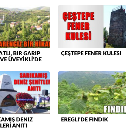
ATLI, BİR GARİP
ÇEŞTEPE FENER KULESİ
VE ÜVEYİKLİ'DE
Mustafa Ozturk
ÜRBE
İç fındığın fiyatı bu gün 1600 TL Kabuklu fınd
bu fiyatın dörtte biri yani 400 TL olmalı. iç fın
dört katına satılıyor. iç f
... DEVAMI
ibrahim yalçınkaya
POSBIYIK nerelerde ya kaç aydır vekaletle
belediye yönetilirmi hayretdebişey
Kadir inanc
KAMIŞ DENİZ
EREĞLİ'DE FINDIK
Ekmek yediğiniz yere veda edersiniz gurur
LERİ ANITI
tablosu yaparsınız değişik bu kişilikler ya