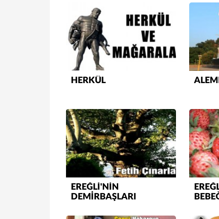
HERKÜL
ALEM
EREĞLİ'NİN
EREĞL
DEMİRBAŞLARI
BEBE