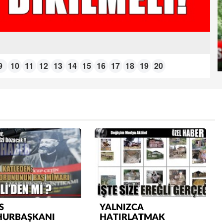
9
10
11
12
13
14
15
16
17
18
19
20
Semih ÇOLAK
SEÇMEN NE DEDİ?
Op. Dr. Erol GÜNEN
Kemiklerinizi Sessizce Çürüten 6
Alışkanlık
Şenol AZMAN
S
YALNIZCA
“Aman doktor, yaman doktor.
URBAŞKANI
HATIRLATMAK