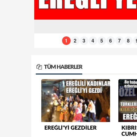
1
2
3
4
5
6
7
8
TÜM HABERLER
EREĞLİ'Yİ GEZDİLER
KIBRI
CUMH