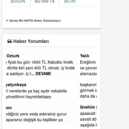
BUGÜN
BU HAFTA
BU AY
»
Henüz BU HAFTA Haber Görünmüyor
Haber Yorumları
Yalılı
ık
Ereğlinin en değerli en gözde yeri yalı caddesi
dık
ve çevresidir. Metrekaresi 500 bin liraya
alamazsın.
başkanım seni belediye başkanlığında da
görmek isteriz senin ereyliye katkın çok oldu
daha da olacaktır
ibrahim yalçınkaya
qaasvalt kansorejen madde mahalle aralarında
asvalt döke döke kaldırımlar ana yoldan
aşağıda kaldı bi yağmurda dükkanları su