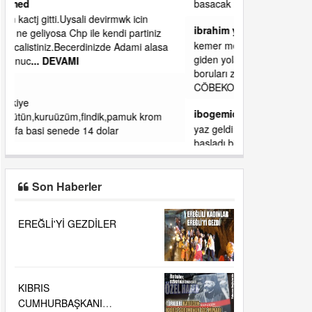
basacak ma
... DEVAMI
ibrahim yalçınkaya
kemer mezarlık altı CİĞİRLİK deniz kenarına
giden yola gelin EREĞLİ BELEDİYESİ o
boruları zamanında tüm ereğli de RUHİ
CÖBEKOĞLU
... DEVAMI
ibogemici
yaz geldi layyy layyy layy lom festivalleri
başladı biz halk ekmek fabrikası kent lokantası
diyoruz ağacum yaz konserleri diyor
Son Haberler
EREĞLİ'Yİ GEZDİLER