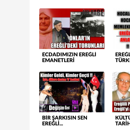
MAKA
EREĞL
Mİ Gİ
ECDADIMIZIN EREĞLİ
EREĞL
EMANETLERİ
TÜRKL
BİR ŞARKISIN SEN
KÜLT
EREĞLİ...
TARİHİ