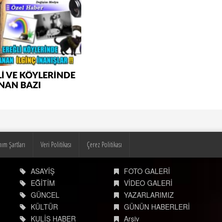
İ VE KÖYLERİNDE
NAN BAZI
IŞLAR
nım Şartları
Veri Politikası
Çerez Politikası
ASAYİŞ
FOTO GALERİ
EĞİTİM
VİDEO GALERİ
GÜNCEL
YAZARLARIMIZ