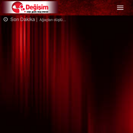
Menü
Son Dakika |
Ağaçtan düştü…