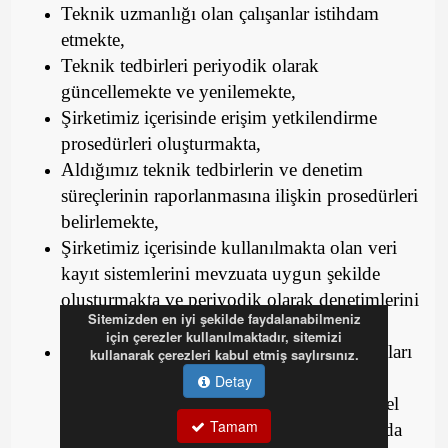
Teknik uzmanlığı olan çalışanlar istihdam
etmekte,
Teknik tedbirleri periyodik olarak
güncellemekte ve yenilemekte,
Şirketimiz içerisinde erişim yetkilendirme
prosedürleri oluşturmakta,
Aldığımız teknik tedbirlerin ve denetim
süreçlerinin raporlanmasına ilişkin prosedürleri
belirlemekte,
Şirketimiz içerisinde kullanılmakta olan veri
kayıt sistemlerini mevzuata uygun şekilde
oluşturmakta ve periyodik olarak denetimlerini
Sitemizden en iyi şekilde faydalanabilmeniz
yapmakta,
için çerezler kullanılmaktadır, sitemizi
Oluşabilecek risklere karşı acil yardım planları
kullanarak çerezleri kabul etmiş saylırsınız.
oluşturup bunların uygulanmasına ilişkin
Detay
sistemler geliştirmekte, çalışanlarımızı kişisel
Tamam
verilere erişim ve yetkilendirme hususlarında