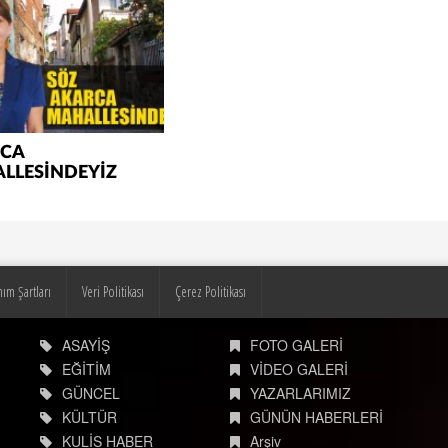
CA
LLESİNDEYİZ
nım Şartları
Veri Politikası
Çerez Politikası
ASAYİŞ
FOTO GALERİ
EĞİTİM
VİDEO GALERİ
GÜNCEL
YAZARLARIMIZ