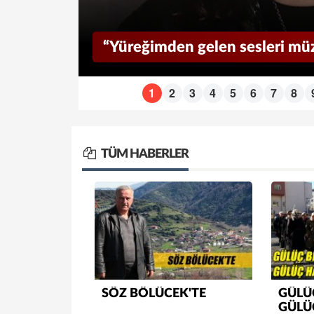
“Yüreğimden gelen sesleri müz
1
2
3
4
5
6
7
8
TÜM HABERLER
SÖZ BÖLÜCEK'TE
GÜLÜÇ
GÜLÜ