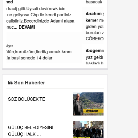
basacak ma
... DEVAMI
ibrahim yalçınkaya
kemer mezarlık altı CİĞİRLİK deniz kenarına
giden yola gelin EREĞLİ BELEDİYESİ o
boruları zamanında tüm ereğli de RUHİ
CÖBEKOĞLU
... DEVAMI
ibogemici
yaz geldi layyy layyy layy lom festivalleri
başladı biz halk ekmek fabrikası kent lokantası
diyoruz ağacum yaz konserleri diyor
Son Haberler
SÖZ BÖLÜCEK'TE
GÜLÜÇ BELEDİYESİNİ