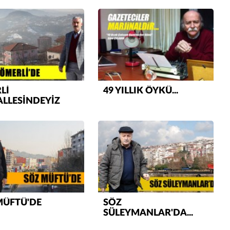
Lİ
49 YILLIK ÖYKÜ...
Mustafa Ozturk
LLESİNDEYİZ
İç fındığın fiyatı bu gün 1600 TL Kabuklu fınd
bu fiyatın dörtte biri yani 400 TL olmalı. iç fın
dört katına satılıyor. iç f
... DEVAMI
ibrahim yalçınkaya
POSBIYIK nerelerde ya kaç aydır vekaletle
belediye yönetilirmi hayretdebişey
Kadir inanc
Ekmek yediğiniz yere veda edersiniz gurur
MÜFTÜ'DE
SÖZ
tablosu yaparsınız değişik bu kişilikler ya
SÜLEYMANLAR'DA...