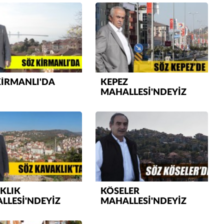
Muhammed
Valla tren kactj gitti.Uysali devirmwk icin
elinizden ne geliyosa Chp ile kendi partiniz
aleyhine calistiniz.Becerdinizde Adami alasa
ettiniz.Sonuc
... DEVAMI
Ali
1950 türkiye
KİRMANLI'DA
KEPEZ
ihracati,tütün,kuruüzüm,findik,pamuk krom
MAHALLESİ'NDEYİZ
mdeni,kafa basi senede 14 dolar
KLIK
KÖSELER
LLESİ'NDEYİZ
MAHALLESİ'NDEYİZ