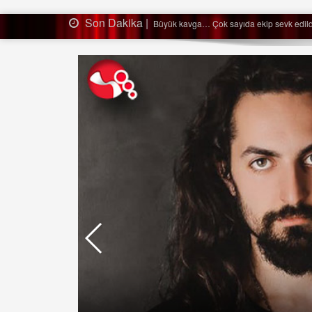
Son Dakika |
Ağaçtan düştü…