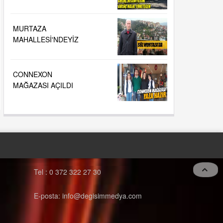
GÜLÜÇ HALKI
YÖNETECEK
MURTAZA
MAHALLESİ'NDEYİZ
CONNEXON
MAĞAZASI AÇILDI
Tel : 0 372 322 27 30
E-posta: info@degisimmedya.com