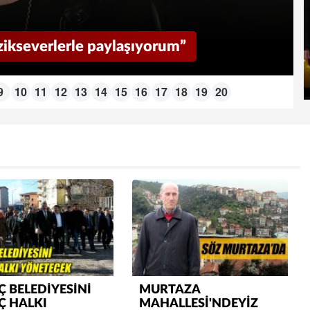
ikseverlerle paylaşıyorum”
9
10
11
12
13
14
15
16
17
18
19
20
Semih ÇOLAK
SEÇMEN NE DEDİ?
Op. Dr. Erol GÜNEN
Kemiklerinizi Sessizce Çürüten 6
Alışkanlık
Şenol AZMAN
 BELEDİYESİNİ
MURTAZA
“Aman doktor, yaman doktor.
Ç HALKI
MAHALLESİ'NDEYİZ