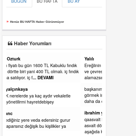
BUGÜN
BU HAFTA
BU AY
»
Henüz BU HAFTA Haber Görünmüyor
Haber Yorumları
Yalılı
ık
Ereğlinin en değerli en gözde yeri yalı caddesi
dık
ve çevresidir. Metrekaresi 500 bin liraya
alamazsın.
başkanım seni belediye başkanlığında da
görmek isteriz senin ereyliye katkın çok oldu
daha da olacaktır
ibrahim yalçınkaya
qaasvalt kansorejen madde mahalle aralarında
asvalt döke döke kaldırımlar ana yoldan
aşağıda kaldı bi yağmurda dükkanları su