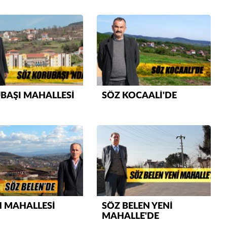
Derdime bir çare!” – 2-
TECEK
Merve KIRAN
KİLO KONTROLÜNDE KİLİT
NOKTA: ARA ÖĞÜNLER
Konuk Yazar
Temiz enerji ve gelecek
mücadelesi
BAŞI MAHALLESİ
SÖZ KOCAALİ'DE
Uğuralp CİVELEK
“Bu bir suç duyurusudur”
Özkan Doğan
YEREL RADYO VE REKLAM
N MAHALLESİ
SÖZ BELEN YENİ
MAHALLE'DE