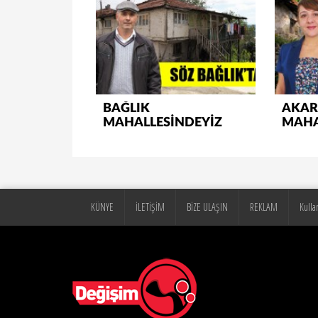
BAĞLIK
AKAR
MAHALLESİNDEYİZ
MAHA
KÜNYE
İLETİŞİM
BİZE ULAŞIN
REKLAM
Kulla