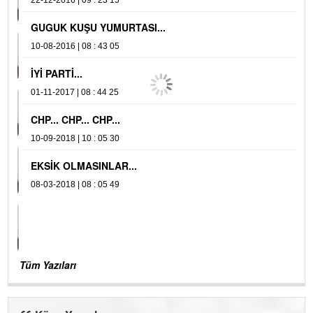
22-12-2016 | 09 : 23 15
04
GUGUK KUŞU YUMURTASI...
Y
10-08-2016 | 08 : 43 05
16
İYİ PARTİ...
01-11-2017 | 08 : 44 25
CHP... CHP... CHP...
10-09-2018 | 10 : 05 30
EKSİK OLMASINLAR...
08-03-2018 | 08 : 05 49
Tüm Yazıları