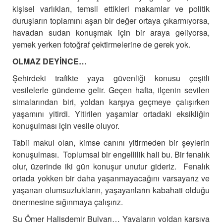
kişisel varlıkları, temsil ettikleri makamlar ve politik
duruşların toplamını aşan bir değer ortaya çıkarmıyorsa,
havadan sudan konuşmak için bir araya geliyorsa,
yemek yerken fotoğraf çektirmelerine de gerek yok.
OLMAZ DEYİNCE…
Şehirdeki trafikte yaya güvenliği konusu çeşitli
vesilelerle gündeme gelir. Geçen hafta, ilçenin sevilen
simalarından biri, yoldan karşıya geçmeye çalışırken
yaşamını yitirdi. Yitirilen yaşamlar ortadaki eksikliğin
konuşulması için vesile oluyor.
Tabii makul olan, kimse canını yitirmeden bir şeylerin
konuşulması. Toplumsal bir engellilik hali bu. Bir fenalık
olur, üzerinde iki gün konuşur unutur gideriz. Fenalık
ortada yokken bir daha yaşanmayacağını varsayarız ve
yaşanan olumsuzlukların, yaşayanların kabahati olduğu
önermesine sığınmaya çalışırız.
Şu Ömer Halisdemir Bulvarı… Yayaların yoldan karşıya