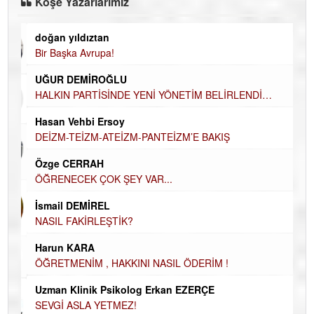
Köşe Yazarlarımız
doğan yıldıztan
Di
Bir Başka Avrupa!
KA
UĞUR DEMİROĞLU
Ha
HALKIN PARTİSİNDE YENİ YÖNETİM BELİRLENDİ…
DÜ
AH
Hasan Vehbi Ersoy
Hü
DEİZM-TEİZM-ATEİZM-PANTEİZM’E BAKIŞ
H
Özge CERRAH
El
ÖĞRENECEK ÇOK ŞEY VAR...
EC
İsmail DEMİREL
Du
NASIL FAKİRLEŞTİK?
İN
Harun KARA
NA
ÖĞRETMENİM , HAKKINI NASIL ÖDERİM !
Ku
Uzman Klinik Psikolog Erkan EZERÇE
Ço
SEVGİ ASLA YETMEZ!