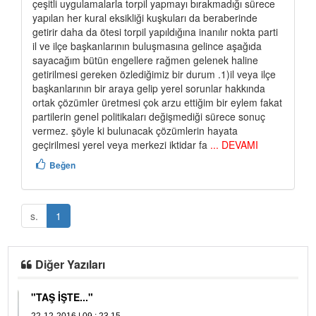
çeşitli uygulamalarla torpil yapmayı bırakmadığı sürece
yapılan her kural eksikliği kuşkuları da beraberinde
getirir daha da ötesi torpil yapıldığına inanılır nokta parti
il ve ilçe başkanlarının buluşmasına gelince aşağıda
sayacağım bütün engellere rağmen gelenek haline
getirilmesi gereken özlediğimiz bir durum .1)il veya ilçe
başkanlarının bir araya gelip yerel sorunlar hakkında
ortak çözümler üretmesi çok arzu ettiğim bir eylem fakat
partilerin genel politikaları değişmediği sürece sonuç
vermez. şöyle ki bulunacak çözümlerin hayata
geçirilmesi yerel veya merkezi iktidar fa
... DEVAMI
Beğen
s.
1
Diğer Yazıları
"TAŞ İŞTE..."
A