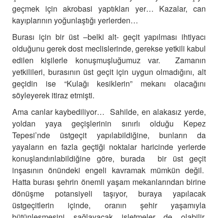
geçmek için akrobasi yaptıkları yer… Kazalar, can
kayıplarının yoğunlaştığı yerlerden…
Burası için bir üst –belki alt- geçit yapılması ihtiyacı
olduğunu gerek dost meclislerinde, gerekse yetkili kabul
edilen kişilerle konuşmuşluğumuz var. Zamanın
yetkilileri, burasının üst geçit için uygun olmadığını, alt
geçidin ise “Kulağı kesiklerin” mekanı olacağını
söyleyerek itiraz etmişti.
Ama canlar kaybediliyor… Sahilde, en alakasız yerde,
yoldan yaya geçişlerinin sınırlı olduğu Kepez
Tepesi’nde üstgeçit yapılabildiğine, bunların da
yayaların en fazla geçtiği noktalar haricinde yerlerde
konuşlandırılabildiğine göre, burada bir üst geçit
inşasının önündeki engeli kavramak mümkün değil.
Hatta burası şehrin önemli yaşam mekanlarından birine
dönüşme potansiyeli taşıyor, buraya yapılacak
üstgeçitlerin içinde, oranın şehir yaşamıyla
bütünleşmesini sağlayacak işletmeler de olabilir,