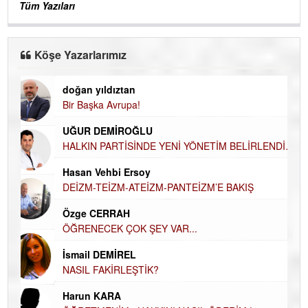
Tüm Yazıları
Köşe Yazarlarımız
doğan yıldıztan
Di
Bir Başka Avrupa!
KA
Ha
UĞUR DEMİROĞLU
DÜ
AH
HALKIN PARTİSİNDE YENİ YÖNETİM
BELİRLENDİ…
Hü
Hasan Vehbi Ersoy
H
DEİZM-TEİZM-ATEİZM-PANTEİZM’E BAKIŞ
El
EC
Özge CERRAH
ÖĞRENECEK ÇOK ŞEY VAR...
Du
İN
NA
İsmail DEMİREL