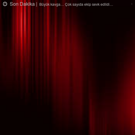
Son Dakika |
Ağaçtan düştü…