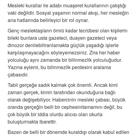
Mesleki kurallar ile adabı muaşeret kurallarının çatıştığı
vaki değildir. Sosyal yaşamın normal akışı, her mesleğin
ana hatlarında belirleyici bir rol oynar.
Genç meslektaşların ömrü kadar tecrübesi olan kişilerin
bileki bunlara usta gazeteci, duayen gazeteci veya
dinozor denilebiliranlamakta güçlük yaşadığı işlerle
karşılaşmayacağını söyleyemezsiniz. Zira her haber
yolculuğu aynı zamanda bir bilinmezlik yolculuğudur.
Yazma eylemi, bu bilinmezlik perdesini aralama
çabasıdır.
Tabii gerçeğe sadık kalmak çok önemli. Ancak kimi
zaman gerçek, kimin tarafından okunduğuna bağlı
olarak değişebiliyor. Habercinin mesleki çabası, büyük
oranda gerçeğin belli bir cephesinitamamını değil, bu
çok büyük bir iddia olurdu alıcısı olan okurla
buluşturmakta ibarettir.
Bazen de belli bir dönemde kuraldışı olarak kabul edilen