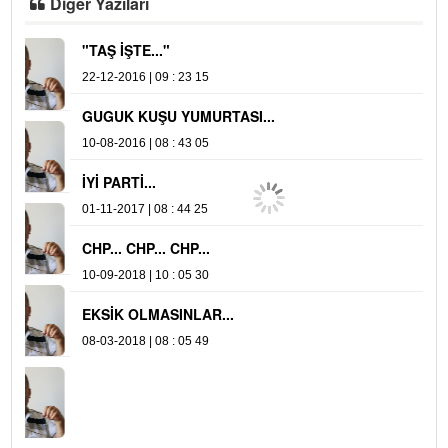
Diğer Yazıları
"TAŞ İŞTE..."
A
22-12-2016 | 09 : 23 15
04
GUGUK KUŞU YUMURTASI...
Y
10-08-2016 | 08 : 43 05
16
İYİ PARTİ...
01-11-2017 | 08 : 44 25
CHP... CHP... CHP...
10-09-2018 | 10 : 05 30
EKSİK OLMASINLAR...
08-03-2018 | 08 : 05 49