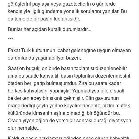
görüşlerini paylaşır veya gazetecilerin o günlerde
kendisiyle ilgili gündeme yönelik sorularını yanıtlar. Bu
da temelde bir basın toplantısıdır.
Bunlar her açıdan kurallı durumlardır...
***
Fakat Türk kültürünün icabet geleneğine uygun olmayan
durumlar da yaşanabiliyor bazen.
Saat on buçuk, on birde basın toplantısı düzenlenebilir
ama bu saatte kahvaltılı basın toplantısı düzenlenmesini
öteden beri garip bulmuşumdur. Zira bu saate kadar
herkes kahvaltısını yapmıştır. Yapmadıysa bile o saati
beklerken epey bir sıkıntı çekmiştir. Elin gavurunun
branç dediği şeyin yerine koyalım deseniz, bizim mutfak
kültüründe kimsenin aşina olmadığı bir öğündür bu.
Orada yiyen öğlen de yerse bir sonraki durağı diyetisyen
olur herhalde...
Kaldı ki basın açıklaması öğleden önce olursa kahvaltılı