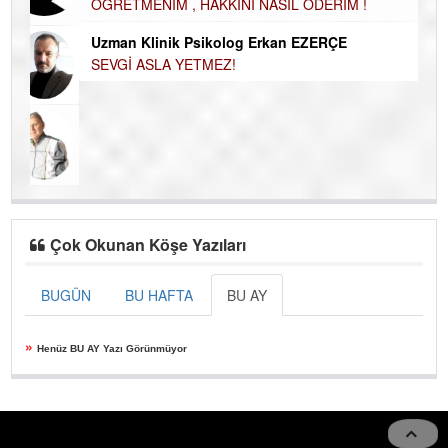
NASIL FAKİRLEŞTİK?
Ku
Ço
Harun KARA
ÖĞRETMENİM , HAKKINI NASIL ÖDERİM !
Uzman Klinik Psikolog Erkan EZERÇE
SEVGİ ASLA YETMEZ!
Çok Okunan Köşe Yazıları
BUGÜN
BU HAFTA
BU AY
»
Henüz BU AY Yazı Görünmüyor