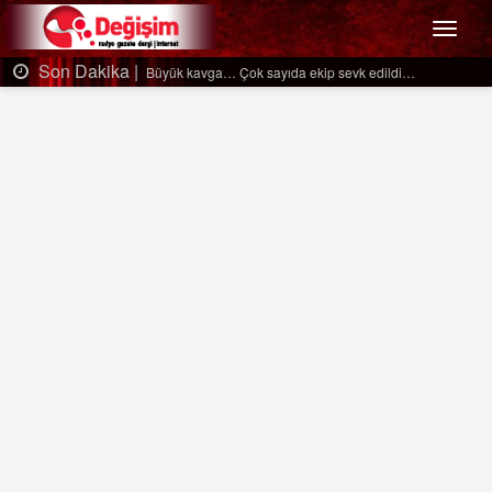
Menü
Son Dakika |
Büyük kavga… Çok sayıda ekip sevk edildi…