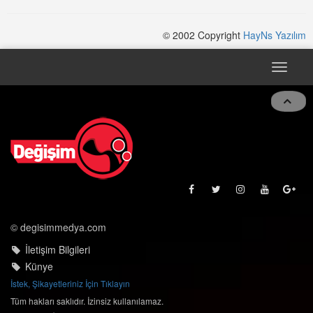
© 2002 Copyright
HayNs Yazılım
Toggle
navigat
© degisimmedya.com
İletişim Bilgileri
Künye
İstek, Şikayetleriniz İçin Tıklayın
Tüm hakları saklıdır. İzinsiz kullanılamaz.