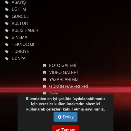
ASAYİŞ
EĞİTİM
GÜNCEL
KÜLTÜR
KULİS HABER
SİNEMA
TEKNOLOJİ
TÜRKİYE
DÜNYA
FOTO GALERİ
VİDEO GALERİ
YAZARLARIMIZ
GÜNÜN HABERLERİ
Arşiv
Sitemizden en iyi şekilde faydalanabilmeniz
Site Ara
için çerezler kullanılmaktadır, sitemizi
Kdz.Ereğli Haberler
kullanarak çerezleri kabul etmiş saylırsınız.
Tel : 0 372 322 27 30
Detay
E-posta: info@degisimmedya.com
Tamam