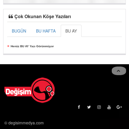
Çok Okunan Köşe Yazıları
BUGÜN
BU HAFTA
BU AY
»
Henüz BU AY Yazı Görünmüyor
© degisimmedya.com