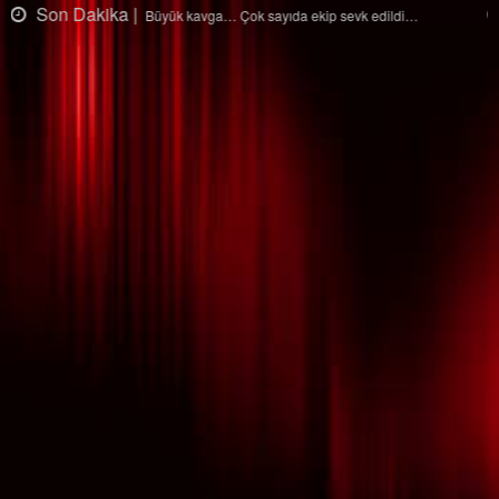
Son Dakika |
Ağaçtan düştü…