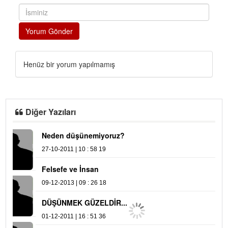
Yorum Gönder
Henüz bir yorum yapılmamış
Diğer Yazıları
Neden düşünemiyoruz?
Ş
27-10-2011 | 10 : 58 19
21
Felsefe ve İnsan
R
09-12-2013 | 09 : 26 18
09
DÜŞÜNMEK GÜZELDİR...
01-12-2011 | 16 : 51 36