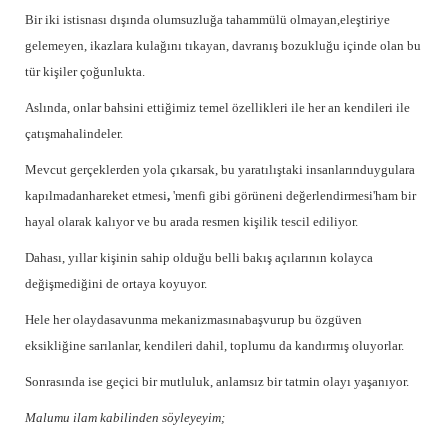
Bir iki istisnası dışında olumsuzluğa tahammülü olmayan,eleştiriye
gelemeyen, ikazlara kulağını tıkayan, davranış bozukluğu içinde olan bu
tür kişiler çoğunlukta.
Aslında, onlar bahsini ettiğimiz temel özellikleri ile her an kendileri ile
çatışmahalindeler.
Mevcut gerçeklerden yola çıkarsak, bu yaratılıştaki insanlarınduygulara
kapılmadanhareket etmesi
,
'menfi gibi görüneni değerlendirmesi'ham bir
hayal olarak kalıyor ve bu arada resmen kişilik tescil ediliyor.
Dahası, yıllar kişinin sahip olduğu belli bakış açılarının kolayca
değişmediğini de ortaya koyuyor.
Hele her olaydasavunma mekanizmasınabaşvurup bu özgüven
eksikliğine sarılanlar, kendileri dahil, toplumu da kandırmış oluyorlar.
Sonrasında ise geçici bir mutluluk, anlamsız bir tatmin olayı yaşanıyor.
Malumu ilam kabilinden söyleyeyim;