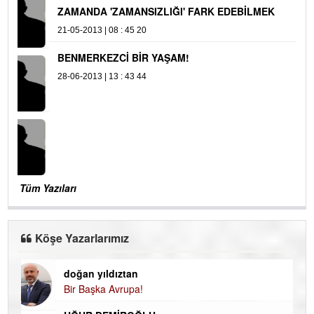
ZAMANDA 'ZAMANSIZLIĞI' FARK EDEBİLMEK
21-05-2013 | 08 : 45 20
BENMERKEZCİ BİR YAŞAM!
28-06-2013 | 13 : 43 44
Tüm Yazıları
Köşe Yazarlarımız
doğan yıldıztan
Di
Bir Başka Avrupa!
KA