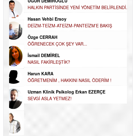
UĞUR DEMİROĞLU
Ha
HALKIN PARTİSİNDE YENİ YÖNETİM BELİRLENDİ…
DÜ
AH
Hasan Vehbi Ersoy
Hü
DEİZM-TEİZM-ATEİZM-PANTEİZM’E BAKIŞ
H
Özge CERRAH
El
ÖĞRENECEK ÇOK ŞEY VAR...
EC
İsmail DEMİREL
Du
NASIL FAKİRLEŞTİK?
İN
Harun KARA
NA
ÖĞRETMENİM , HAKKINI NASIL ÖDERİM !
Ku
Ço
Uzman Klinik Psikolog Erkan EZERÇE
SEVGİ ASLA YETMEZ!