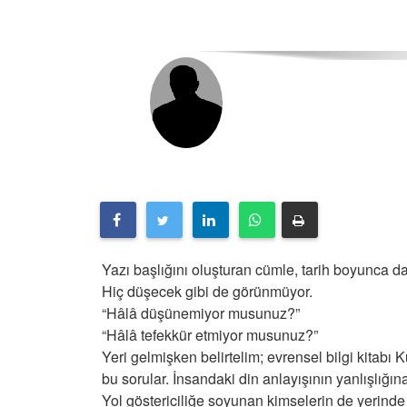
Yazı başlığını oluşturan cümle, tarih boyunca d
Hiç düşecek gibi de görünmüyor.
“Hâlâ düşünemiyor musunuz?”
“Hâlâ tefekkür etmiyor musunuz?”
Yeri gelmişken belirtelim; evrensel bilgi kitabı K
bu sorular. İnsandaki din anlayışının yanlışlığın
Yol göstericiliğe soyunan kimselerin de yerinde