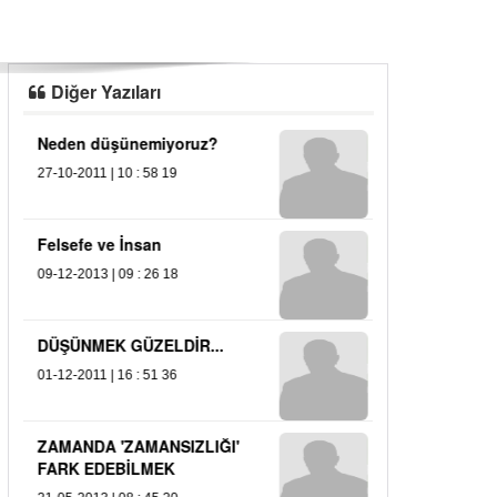
Diğer Yazıları
Neden düşünemiyoruz?
ŞİDDET!
27-10-2011 | 10 : 58 19
21-10-2013 | 12 : 
Ramazan ayınd
Felsefe ve İnsan
09-07-2013 | 13 : 
09-12-2013 | 09 : 26 18
DÜŞÜNMEK GÜZELDİR...
01-12-2011 | 16 : 51 36
ZAMANDA 'ZAMANSIZLIĞI'
FARK EDEBİLMEK