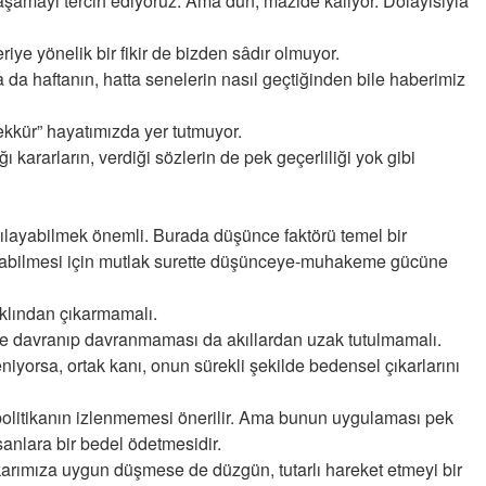
mayı tercih ediyoruz. Ama dün, mazide kalıyor. Dolayısıyla
Derdime bir çare!” – 2-
Merve KIRAN
iye yönelik bir fikir de bizden sâdır olmuyor.
KİLO KONTROLÜNDE KİLİT
 da haftanın, hatta senelerin nasıl geçtiğinden bile haberimiz
NOKTA: ARA ÖĞÜNLER
Konuk Yazar
ekkür” hayatımızda yer tutmuyor.
Temiz enerji ve gelecek
 kararların, verdiği sözlerin de pek geçerliliği yok gibi
mücadelesi
Uğuralp CİVELEK
şılayabilmek önemli. Burada düşünce faktörü temel bir
“Bu bir suç duyurusudur”
unabilmesi için mutlak surette düşünceye-muhakeme gücüne
Özkan Doğan
klından çıkarmamalı.
YEREL RADYO VE REKLAM
iyetle davranıp davranmaması da akıllardan uzak tutulmamalı.
iyorsa, ortak kanı, onun sürekli şekilde bedensel çıkarlarını
 politikanın izlenmemesi önerilir. Ama bunun uygulaması pek
nsanlara bir bedel ödetmesidir.
ıkarımıza uygun düşmese de düzgün, tutarlı hareket etmeyi bir