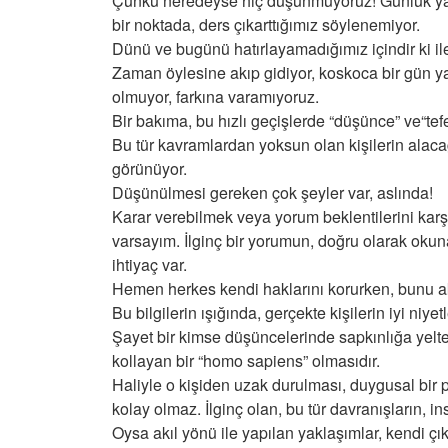
Çünkü neredeyse hiç düşünmüyoruz! Günlük yaşa
bir noktada, ders çıkarttığımız söylenemiyor.
Dünü ve bugünü hatırlayamadığımız içindir ki iler
Zaman öylesine akıp gidiyor, koskoca bir gün ya
olmuyor, farkına varamıyoruz.
Bir bakıma, bu hızlı geçişlerde “düşünce” ve“tef
Bu tür kavramlardan yoksun olan kişilerin alacağı
görünüyor.
Düşünülmesi gereken çok şeyler var, aslında!
Karar verebilmek veya yorum beklentilerini kar
varsayım. İlginç bir yorumun, doğru olarak ok
ihtiyaç var.
Hemen herkes kendi haklarını korurken, bunu a
Bu bilgilerin ışığında, gerçekte kişilerin iyi n
Şayet bir kimse düşüncelerinde sapkınlığa yelten
kollayan bir “homo sapiens” olmasıdır.
Haliyle o kişiden uzak durulması, duygusal bir
kolay olmaz. İlginç olan, bu tür davranışların, i
Oysa akıl yönü ile yapılan yaklaşımlar, kendi ç