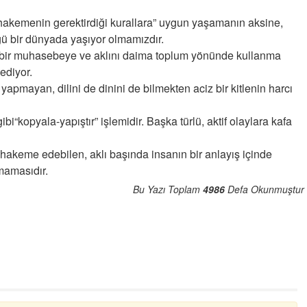
hakemenin gerektirdiği kurallara” uygun yaşamanın aksine,
ü bir dünyada yaşıyor olmamızdır.
k” bir muhasebeye ve aklını daima toplum yönünde kullanma
ediyor.
yapmayan, dilini de dinini de bilmekten aciz bir kitlenin harcı
i“kopyala-yapıştır” işlemidir. Başka türlü, aktif olaylara kafa
keme edebilen, aklı başında insanın bir anlayış içinde
mamasıdır.
Bu Yazı Toplam
4986
Defa Okunmuştur