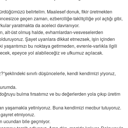
dürdüğümüzü belirtelim. Maalesef donuk, fikir üretmekten
ÖTENAZİ [FİŞİ ÇEKMEK]
cesizce geçen zaman, ezberciliğe-taklitçiliğe yol açtığı gibi,
10-01-2012 | 12 : 59 17
rkular yaratmakta da aceleci davranıyor.
ken, alt-üst olmuş halde, evhamlardan-vesveselerden
dolduruyoruz. Şayet uyarılara dikkat etmezsek, işin içinden
 yaşantımızı bu noktaya getirmeden, evrenle-varlıkla ilgili
lecek, epeyce yol alabileceğiz ve ufkumuz açılacak.
Semih ÇOLAK
z?”şeklindeki sınırlı düşüncelerle, kendi kendimizi yiyoruz,
SEÇMEN NE DEDİ?
durumda.
Op. Dr. Erol GÜNEN
doğruyu bulma fırsatımız ve bu değerlerden yola çıkıp üretim
Kemiklerinizi Sessizce Çürüten 6
Alışkanlık
arı yaşamakla yetiniyoruz. Buna kendimizi mecbur tutuyoruz.
gayret etmiyoruz.
Şenol AZMAN
ın ucundan bile geçmiyor.
“Aman doktor, yaman doktor.