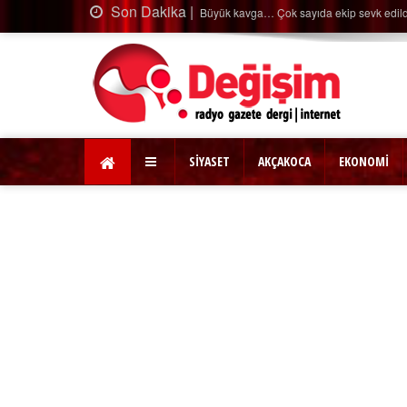
Son Dakika |
Büyük kavga… Çok sayıda ekip sevk edil
SİYASET
AKÇAKOCA
EKONOMİ