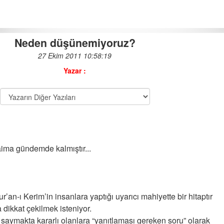
Neden düşünemiyoruz?
27 Ekim 2011 10:58:19
EĞİTİMCİ OLABİLMEK
Yazar :
14-04-2014 | 12 : 52 18
Bediüzzaman Saidi Nursi
Hazretleri
11-11-2011 | 10 : 44 27
aima gündemde kalmıştır...
Mucize
19-11-2012 | 08 : 51 56
ur’an-ı Kerim’in insanlara yaptığı uyarıcı mahiyette bir hitaptır
Hac Arafattır
a dikkat çekilmek isteniyor.
06-11-2011 | 13 : 58 28
 saymakta kararlı olanlara “yanıtlaması gereken soru” olarak