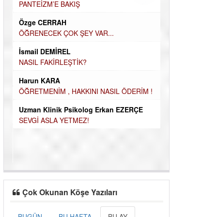
Elif Yapıcı
PANTEİZM’E BAKIŞ
ECHO İLE NARC
Özge CERRAH
HİKÂYESİ
ÖĞRENECEK ÇOK ŞEY VAR...
Durul Mert M.A
İsmail DEMİREL
İNSANLARIN E
MUTLULUK AMA
NASIL FAKİRLEŞTİK?
OLABİLİRİZ?
Kudret Yavuz E
Harun KARA
Çocuğunuz her 
ÖĞRETMENİM , HAKKINI NASIL
ÖDERİM !
Uzman Klinik Psikolog Erkan
EZERÇE
SEVGİ ASLA YETMEZ!
Çok Okunan Köşe Yazıları
BUGÜN
BU HAFTA
BU AY