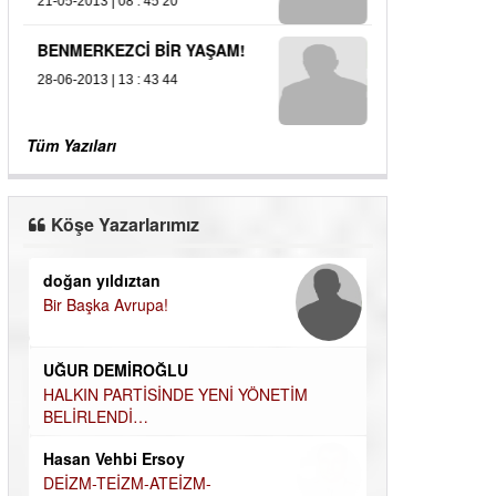
21-05-2013 | 08 : 45 20
BENMERKEZCİ BİR YAŞAM!
28-06-2013 | 13 : 43 44
Tüm Yazıları
Köşe Yazarlarımız
doğan yıldıztan
Dilek Şen Kara
Bir Başka Avrupa!
KAYIP-YAS SÜR
Hamdi Güner
UĞUR DEMİROĞLU
DÜNYASI İÇİN
MÜSLÜMAN AHİ
HALKIN PARTİSİNDE YENİ YÖNETİM
BELİRLENDİ…
Hüseyin Aksak
Hasan Vehbi Ersoy
HAVADAN SUD
DEİZM-TEİZM-ATEİZM-