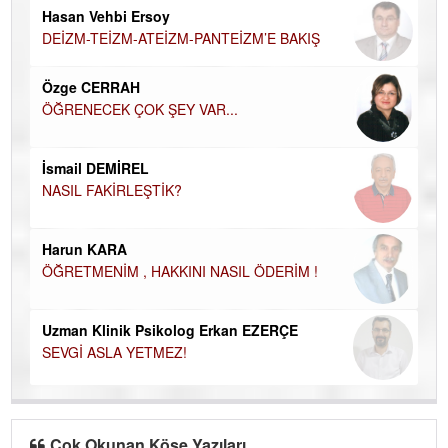
Hasan Vehbi Ersoy
H
DEİZM-TEİZM-ATEİZM-PANTEİZM’E BAKIŞ
El
EC
Özge CERRAH
ÖĞRENECEK ÇOK ŞEY VAR...
Du
İN
NA
İsmail DEMİREL
NASIL FAKİRLEŞTİK?
Ku
Ço
Harun KARA
ÖĞRETMENİM , HAKKINI NASIL ÖDERİM !
Uzman Klinik Psikolog Erkan EZERÇE
SEVGİ ASLA YETMEZ!
Çok Okunan Köşe Yazıları