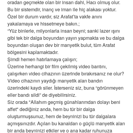
oradan geçmekte olan bir insan dahi, Hacı olmuş olur.
Bu bir sistemdir, inanç ve iman ile hiç alakası yoktur.
Özel bir durum vardır, siz Arafat’ta vakfe anını
yakalamaya ve hissetmeye bakın.;
“Yüz binlerle, milyonlarla insan beyni; sanki lazer ışını
gibi tek bir dalga boyundan yayın yapmakta ve bu dalga
boyundan oluşan dev bir manyetik bulut, tüm Arafat
bölgesini kaplamaktadır.
Şimdi hemen hatırlamaya çalışın;
Üzerine herhangi bir film çekilmiş video bantını,
çalışırken video cihazının üzerinde bırakırsanız ne olur?
Video cihazının yaydığı manyetik alan bandın
üzerindeki kaydı siler. İsterseniz siz, buna “görünmeyen
eller bandı sildi” de diyebilirsiniz.
Siz orada "Allahım geçmiş günahlarımdan dolayı beni
affet" dediğiniz anda, hem bu tür bir dalga
oluşturmuşsunuz, hem de beyninizi bu tür dalgalara
açmışsınızdır. Açılan bu kanaldan o güçlü manyetik alan
bir anda beyninizi etkiler ve o ana kadar ruhunuza