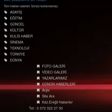
Tüm hakları saklıdır. İzinsiz kullanılamaz.
ASAYİŞ
EĞİTİM
GÜNCEL
KÜLTÜR
KULİS HABER
SİNEMA
TEKNOLOJİ
TÜRKİYE
DÜNYA
FOTO GALERİ
VİDEO GALERİ
YAZARLARIMIZ
GÜNÜN HABERLERİ
Arşiv
Site Ara
Kdz.Ereğli Haberler
Tel : 0 372 322 27 30