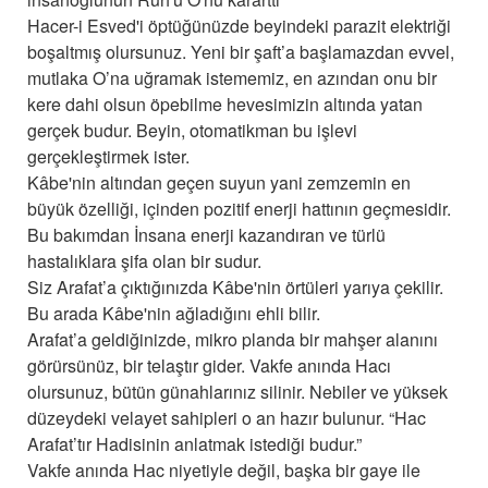
Hacer-i Esved'i öptüğünüzde beyindeki parazit elektriği
boşaltmış olursunuz. Yeni bir şaft’a başlamazdan evvel,
mutlaka O’na uğramak istememiz, en azından onu bir
kere dahi olsun öpebilme hevesimizin altında yatan
gerçek budur. Beyin, otomatikman bu işlevi
gerçekleştirmek ister.
Kâbe'nin altından geçen suyun yani zemzemin en
büyük özelliği, içinden pozitif enerji hattının geçmesidir.
Bu bakımdan İnsana enerji kazandıran ve türlü
hastalıklara şifa olan bir sudur.
Siz Arafat’a çıktığınızda Kâbe'nin örtüleri yarıya çekilir.
Bu arada Kâbe'nin ağladığını ehli bilir.
Arafat’a geldiğinizde, mikro planda bir mahşer alanını
görürsünüz, bir telaştır gider. Vakfe anında Hacı
olursunuz, bütün günahlarınız silinir. Nebiler ve yüksek
düzeydeki velayet sahipleri o an hazır bulunur. “Hac
Arafat’tır Hadisinin anlatmak istediği budur.”
Vakfe anında Hac niyetiyle değil, başka bir gaye ile