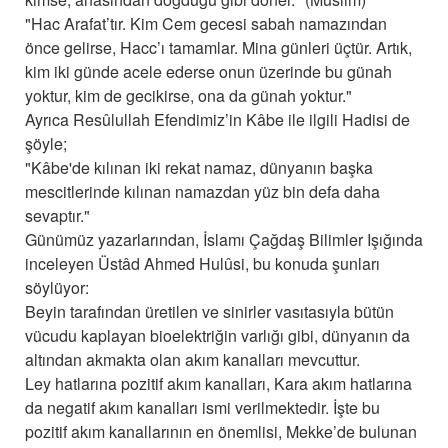
"Hac Arafat’tır. Kim Cem gecesi sabah namazından
önce gelirse, Hacc’ı tamamlar. Mina günleri üçtür. Artık,
kim iki günde acele ederse onun üzerinde bu günah
yoktur, kim de gecikirse, ona da günah yoktur."
Ayrıca Resûlullah Efendimiz’in Kâbe ile ilgili Hadisi de
şöyle;
"Kâbe'de kılınan iki rekat namaz, dünyanın başka
mescitlerinde kılınan namazdan yüz bin defa daha
sevaptır."
Günümüz yazarlarından, İslamı Çağdaş Bilimler Işığında
inceleyen Üstâd Ahmed Hulûsi, bu konuda şunları
söylüyor:
Beyin tarafından üretilen ve sinirler vasıtasıyla bütün
vücudu kaplayan bioelektriğin varlığı gibi, dünyanın da
altından akmakta olan akım kanalları mevcuttur.
Ley hatlarına pozitif akım kanalları, Kara akım hatlarına
da negatif akım kanalları ismi verilmektedir. İşte bu
pozitif akım kanallarının en önemlisi, Mekke’de bulunan