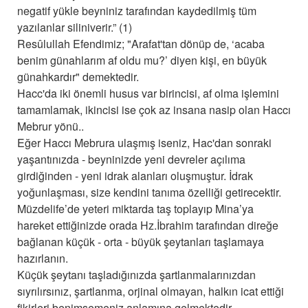
negatif yükle beyniniz tarafından kaydedilmiş tüm
yazılanlar siliniverir.” (1)
Resûlullah Efendimiz; "Arafat'tan dönüp de, ‘acaba
benim günahlarım af oldu mu?’ diyen kişi, en büyük
günahkardır" demektedir.
Hacc'da iki önemli husus var birincisi, af olma işlemini
tamamlamak, ikincisi ise çok az insana nasip olan Haccı
Mebrur yönü..
Eğer Haccı Mebrura ulaşmış iseniz, Hac'dan sonraki
yaşantınızda - beyninizde yeni devreler açılıma
girdiğinden - yeni idrak alanları oluşmuştur. İdrak
yoğunlaşması, size kendini tanıma özelliği getirecektir.
Müzdelife’de yeteri miktarda taş toplayıp Mina’ya
hareket ettiğinizde orada Hz.İbrahim tarafından direğe
bağlanan küçük - orta - büyük şeytanları taşlamaya
hazırlanın.
Küçük şeytanı taşladığınızda şartlanmalarınızdan
sıyrılırsınız, şartlanma, orjinal olmayan, halkın icat ettiği
fikirleri benimsemeniz anlamına gelmektedir.