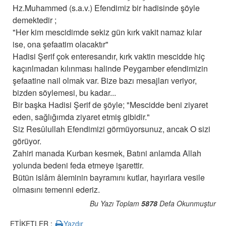
Hz.Muhammed (s.a.v.) Efendimiz bir hadisinde şöyle
demektedir ;
"Her kim mescidimde sekiz gün kırk vakit namaz kılar
ise, ona şefaatim olacaktır"
Hadisi Şerif çok enteresandır, kırk vaktin mescidde hiç
kaçırılmadan kılınması halinde Peygamber efendimizin
şefaatine nail olmak var. Bize bazı mesajları veriyor,
bizden söylemesi, bu kadar...
Bir başka Hadisi Şerif de şöyle; "Mescidde beni ziyaret
eden, sağlığımda ziyaret etmiş gibidir."
Siz Resûlullah Efendimizi görmüyorsunuz, ancak O sizi
görüyor.
Zahiri manada Kurban kesmek, Batıni anlamda Allah
yolunda bedeni feda etmeye işarettir.
Bütün islâm âleminin bayramını kutlar, hayırlara vesile
olmasını temenni ederiz.
Bu Yazı Toplam
5878
Defa Okunmuştur
ETİKETLER :
Yazdır