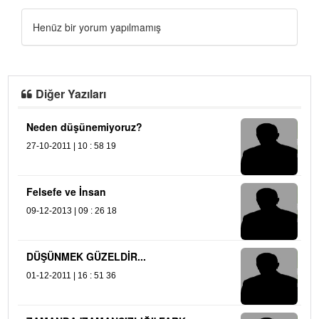
Henüz bir yorum yapılmamış
Diğer Yazıları
Neden düşünemiyoruz?
Ş
27-10-2011 | 10 : 58 19
21
R
Felsefe ve İnsan
09
09-12-2013 | 09 : 26 18
DÜŞÜNMEK GÜZELDİR...
01-12-2011 | 16 : 51 36