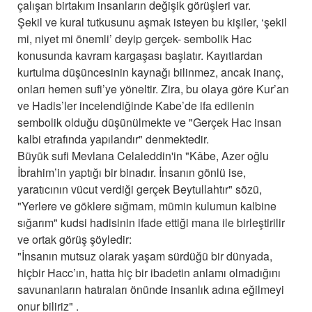
çalışan birtakım insanların değişik görüşleri var.
Şekil ve kural tutkusunu aşmak isteyen bu kişiler, ‘şekil
mi, niyet mi önemli’ deyip gerçek- sembolik Hac
konusunda kavram kargaşası başlatır. Kayıtlardan
kurtulma düşüncesinin kaynağı bilinmez, ancak inanç,
onları hemen sufi’ye yöneltir. Zira, bu olaya göre Kur’an
ve Hadis’ler incelendiğinde Kabe’de ifa edilenin
sembolik olduğu düşünülmekte ve "Gerçek Hac insan
kalbi etrafında yapılandır" denmektedir.
Büyük sufi Mevlana Celaleddin'in "Kâbe, Azer oğlu
İbrahim’in yaptığı bir binadır. İnsanın gönlü ise,
yaratıcının vücut verdiği gerçek Beytullahtır" sözü,
"Yerlere ve göklere sığmam, mümin kulumun kalbine
sığarım" kudsi hadisinin ifade ettiği mana ile birleştirilir
ve ortak görüş şöyledir:
"İnsanın mutsuz olarak yaşam sürdüğü bir dünyada,
hiçbir Hacc’ın, hatta hiç bir ibadetin anlamı olmadığını
savunanların hatıraları önünde insanlık adına eğilmeyi
onur biliriz" .