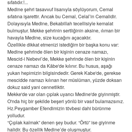
sıfatıdır.!...
Medine şehri tasavvuf lisanıyla söylüyorum, Cemal
sıfatına işarettir. Ancak bu Cemal, Celal’in Cemalidir.
Dolayısıyla Medine, Bekabillah tecellisiyle kemalat
bulmuştur. Mekke şehrinin sertliğinin aksine, ılıman bir
havayla Medine, size kucağını açacaktır.
Özellikle dikkat etmenizi istediğim bir başka konu var:
Medine şehrinde ölen bir kişinin cenaze namazı,
Mescid-i Nebevi’de, Mekke şehrinde ölen bir kişinin
cenaze namazı da Kâbe'de kılınır. Bu husus, aşağı
yukarı hepimizin bilgisindedir. Gerek Kabe'de, gerekse
mescidde namazı kılınan her müslüman, yüzde doksan
dokuz said yani cennetliktir.
Mekke'de var olan çıplak uyarıcı Medine'de giyinmiştir.
O'nda hiç bir şekilde beşeri yönlü bir vasıf bulamazsınız.
Hz.Peygamber Efendimizin tövbesi dahi bürünme
yolludur.
“Çıplak kalmak” denen şey budur. “Örtü” ise giyinme
halidir. Bu özellik Medine’de oluşmuştur.