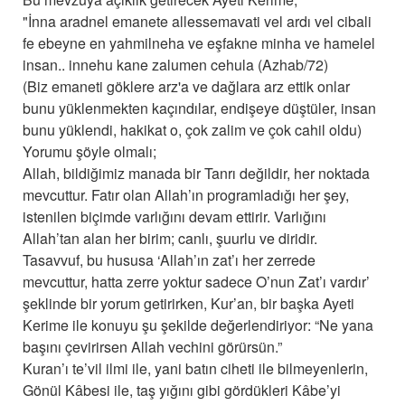
"İnna aradnel emanete allessemavati vel ardı vel cibali
fe ebeyne en yahmilneha ve eşfakne minha ve hamelel
insan.. innehu kane zalumen cehula (Azhab/72)
(Biz emaneti göklere arz'a ve dağlara arz ettik onlar
bunu yüklenmekten kaçındılar, endişeye düştüler, insan
bunu yüklendi, hakikat o, çok zalim ve çok cahil oldu)
Yorumu şöyle olmalı;
Allah, bildiğimiz manada bir Tanrı değildir, her noktada
mevcuttur. Fatır olan Allah’ın programladığı her şey,
istenilen biçimde varlığını devam ettirir. Varlığını
Allah’tan alan her birim; canlı, şuurlu ve diridir.
Tasavvuf, bu hususa ‘Allah’ın zat’ı her zerrede
mevcuttur, hatta zerre yoktur sadece O’nun Zat’ı vardır’
şeklinde bir yorum getirirken, Kur’an, bir başka Ayeti
Kerime ile konuyu şu şekilde değerlendiriyor: “Ne yana
başını çevirirsen Allah vechini görürsün.”
Kuran’ı te’vil ilmi ile, yani batın ciheti ile bilmeyenlerin,
Gönül Kâbesi ile, taş yığını gibi gördükleri Kâbe’yi