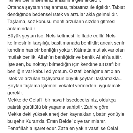
Ortanca şeytanın taşlanması, tabiatınız ile ilgilidir. Tabiat
dendiğinde bedensel istek ve arzular akla gelmelidir.
Taşlama, söz konusu menfi arzuların sizden gitmesi
anlamındadır.
Büyük şeytan ise, Nefs kelimesi ile ifade edilir. Nefs
kelimesinin karşılığı, basit manada benliktir; ancak senin
kendine has bir benliğin yoktur. Kâinatta mutlak var olan
mutlak benlik, Allah’ın benliğidir ve benlik Allah’a aittir.
İşte sen, bu noktayı bilmediğin için kendine ait izafi bir
benliğin var kabul ediyorsun. O izafi benliğine ait olan
istek ve arzuları taşlıyorsun büyük şeytanı taşlamakla...
Şeytan taşlama işlemini vekalet vermeden uygulamak
gerekir.
Mekke’de Celal'li bir hava hissedeceksiniz, oldukça
patırtılı gürültülü bir yaşama sahiptir. Zahire göre
Mekke’deki yüksek enerjiden kaynaklanır, batın yönüyle
bu şehir Kuran'da ‘Emin Belde’ diye tanımlanır.
Fenafillah’a işaret eder. Zat'a en yakın vasıf ise Celal