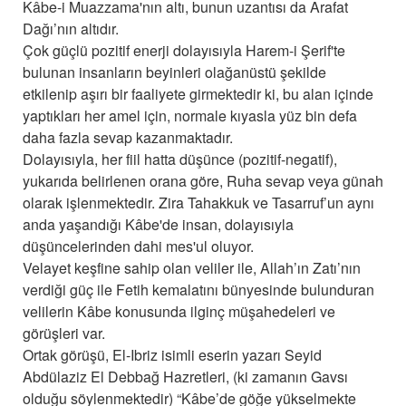
Kâbe-i Muazzama'nın altı, bunun uzantısı da Arafat
Dağı’nın altıdır.
Çok güçlü pozitif enerji dolayısıyla Harem-i Şerif'te
bulunan insanların beyinleri olağanüstü şekilde
etkilenip aşırı bir faaliyete girmektedir ki, bu alan içinde
yaptıkları her amel için, normale kıyasla yüz bin defa
daha fazla sevap kazanmaktadır.
Dolayısıyla, her fiil hatta düşünce (pozitif-negatif),
yukarıda belirlenen orana göre, Ruha sevap veya günah
olarak işlenmektedir. Zira Tahakkuk ve Tasarruf’un aynı
anda yaşandığı Kâbe'de insan, dolayısıyla
düşüncelerinden dahi mes'ul oluyor.
Velayet keşfine sahip olan veliler ile, Allah’ın Zatı’nın
verdiği güç ile Fetih kemalatını bünyesinde bulunduran
velilerin Kâbe konusunda ilginç müşahedeleri ve
görüşleri var.
Ortak görüşü, El-Ibriz isimli eserin yazarı Seyid
Abdülaziz El Debbağ Hazretleri, (ki zamanın Gavsı
olduğu söylenmektedir) “Kâbe’de göğe yükselmekte