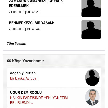
ZAMANDA 'ZAMANSIZLIĞI' FARK
EDEBİLMEK
21-05-2013 | 08 : 45 20
BENMERKEZCİ BİR YAŞAM!
28-06-2013 | 13 : 43 44
Tüm Yazıları
Köşe Yazarlarımız
doğan yıldıztan
Di
Bir Başka Avrupa!
KA
Ha
UĞUR DEMİROĞLU
DÜ
AH
HALKIN PARTİSİNDE YENİ YÖNETİM
BELİRLENDİ…
Hü