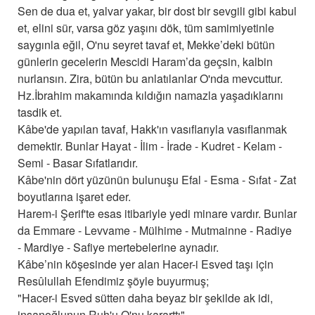
Sen de dua et, yalvar yakar, bir dost bir sevgili gibi kabul
et, elini sür, varsa göz yaşını dök, tüm samimiyetinle
saygınla eğil, O'nu seyret tavaf et, Mekke’deki bütün
günlerin gecelerin Mescidi Haram’da geçsin, kalbin
nurlansın. Zira, bütün bu anlatılanlar O'nda mevcuttur.
Hz.İbrahim makamında kıldığın namazla yaşadıklarını
tasdik et.
Kâbe'de yapılan tavaf, Hakk'ın vasıflarıyla vasıflanmak
demektir. Bunlar Hayat - İlim - İrade - Kudret - Kelam -
Semi - Basar Sıfatlarıdır.
Kâbe'nin dört yüzünün bulunuşu Efal - Esma - Sıfat - Zat
boyutlarına işaret eder.
Harem-i Şerif'te esas itibariyle yedi minare vardır. Bunlar
da Emmare - Levvame - Mülhime - Mutmainne - Radiye
- Mardiye - Safiye mertebelerine aynadır.
Kâbe’nin köşesinde yer alan Hacer-i Esved taşı için
Resûlullah Efendimiz şöyle buyurmuş;
"Hacer-i Esved sütten daha beyaz bir şekilde ak idi,
insanoğlunun Ruh'u O'nu kararttı"