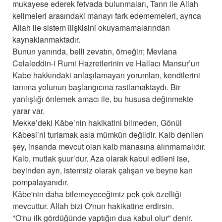
mukayese ederek fetvada bulunmaları, Tanrı ile Allah
kelimeleri arasındaki manayı fark edememeleri, ayrıca
Allah ile sistem ilişkisini okuyamamalarından
kaynaklanmaktadır.
Bunun yanında, belli zevatın, örneğin; Mevlana
Celaleddin-i Rumi Hazretlerinin ve Hallacı Mansur’un
Kabe hakkındaki anlaşılamayan yorumları, kendilerini
tanıma yolunun başlangıcına rastlamaktaydı. Bir
yanlışlığı önlemek amacı ile, bu hususa değinmekte
yarar var.
Mekke’deki Kâbe’nin hakikatini bilmeden, Gönül
Kâbesi’ni turlamak asla mümkün değildir. Kalb denilen
şey, insanda mevcut olan kalb manasına alınmamalıdır.
Kalb, mutlak şuur’dur. Aza olarak kabul edileni ise,
beyinden ayrı, istemsiz olarak çalışan ve beyne kan
pompalayanıdır.
Kâbe'nin daha bilemeyeceğimiz pek çok özelliği
mevcuttur. Allah bizi O'nun hakikatine erdirsin.
"O'nu ilk gördüğünde yaptığın dua kabul olur" denir.