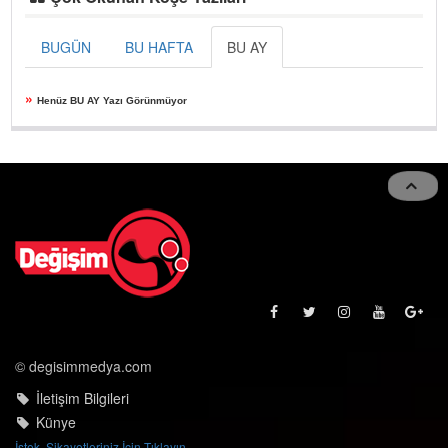
BUGÜN
BU HAFTA
BU AY
»
Henüz BU AY Yazı Görünmüyor
© degisimmedya.com
İletişim Bilgileri
Künye
İstek, Şikayetleriniz İçin Tıklayın