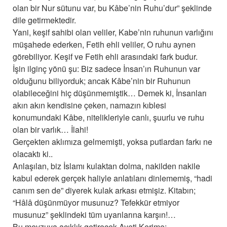
olan bir Nur sütunu var, bu Kâbe’nin Ruhu’dur” şeklinde
dile getirmektedir.
Yani, keşif sahibi olan veliler, Kabe’nin ruhunun varlığını
müşahede ederken, Fetih ehli veliler, O ruhu aynen
görebiliyor. Keşif ve Fetih ehli arasındaki fark budur.
İşin ilginç yönü şu: Biz sadece İnsan’ın Ruhunun var
olduğunu biliyorduk; ancak Kâbe’nin bir Ruhunun
olabileceğini hiç düşünmemiştik… Demek ki, İnsanları
akın akın kendisine çeken, namazın kıblesi
konumundaki Kâbe, nitelikleriyle canlı, şuurlu ve ruhu
olan bir varlık… İlahi!
Gerçekten aklımıza gelmemişti, yoksa putlardan farkı ne
olacaktı ki..
Anlaşılan, biz İslamı kulaktan dolma, nakilden nakile
kabul ederek gerçek haliyle anlatılanı dinlememiş, “hadi
canım sen de” diyerek kulak arkası etmişiz. Kitabın;
“Hâlâ düşünmüyor musunuz? Tefekkür etmiyor
musunuz” şeklindeki tüm uyarılarına karşın!…
Bu mevzuya açıklık getirecek Ayeti Kerime;