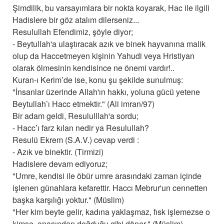
Şimdilik, bu varsayımlara bir nokta koyarak, Hac ile ilgili
Hadislere bir göz atalım dilerseniz...
Resulullah Efendimiz, şöyle diyor;
- Beytullah'a ulaştıracak azık ve binek hayvanına malik
olup da Haccetmeyen kişinin Yahudi veya Hristiyan
olarak ölmesinin kendisince ne önemi vardır!..
Kuran-ı Kerim’de ise, konu şu şekilde sunulmuş:
"İnsanlar üzerinde Allah'ın hakkı, yoluna gücü yetene
Beytullah’ı Hacc etmektir." (Ali imran/97)
Bir adam geldi, Resululllah'a sordu;
- Hacc’ı farz kılan nedir ya Resulullah?
Resulü Ekrem (S.A.V.) cevap verdi :
- Azık ve binektir. (Tirmizi)
Hadislere devam ediyoruz;
"Umre, kendisi ile öbür umre arasındaki zaman içinde
işlenen günahlara kefarettir. Haccı Mebrur'un cennetten
başka karşılığı yoktur." (Müslim)
"Her kim beyte gelir, kadına yaklaşmaz, fısk işlemezse o
kimse, anasından doğduğu gibi döner." (Müslim)