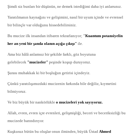
Şimdi siz bunları bir düşünün, ne demek istediğimi daha iyi anlarsınız.
Yaratılmanın kaynağını ve gelişimini, nasıl bir uyum içinde ve evrensel
bir bilinçle var olduğunu hissedebilirsiniz.
Bu mucize ilk insandan itibaren tekrarlanıyor;
"
Kuantum potansiyelin
her an yeni bir
şanda olanın açığa çıkışı"
ile.
Ama biz hâlâ anlamsız bir şekilde farklı, göz boyutuna
gelebilecek
"mucizeler"
peşinde koşup duruyoruz.
Şurası muhakkak ki bir boşluğun getirisi içindeyiz.
Çünkü yaratılışımızdaki mucizenin farkında bile değiliz, kıymetini
bilmiyoruz.
Ve biz büyük bir nankörlükle
o mucizeleri yok sayıyoruz.
Allah, evren, evren içre evrenleri, gelişmişliği, beceri ve beceriksizliği bu
mucizede barındırıyor.
Kuşkusuz bütün bu oluşlar onun ilminden, büyük Üstad
Ahmed