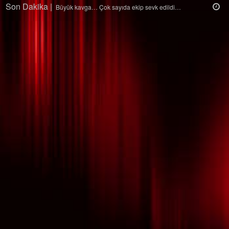
Son Dakika |
Ağaçtan düştü…