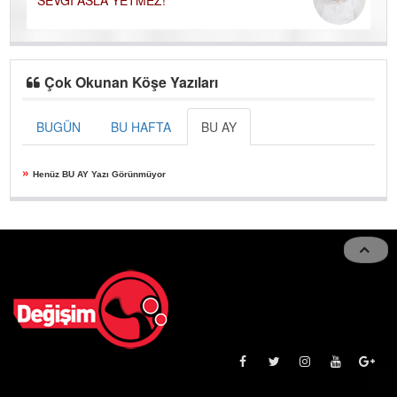
SEVGİ ASLA YETMEZ!
Çok Okunan Köşe Yazıları
BUGÜN
BU HAFTA
BU AY
»
Henüz BU AY Yazı Görünmüyor