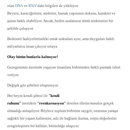
olan
DNA
ve
RNA
'
daki bilgileri de yüklüyor.
Beynin, karaciğerinin, midenin, barsak yapısının dokusu, karakter ve
şuuru farklı olabiliyor. Ancak, beden azalarının tümü senkronize bir
şekilde çalışıyor.
Bedensel faaliyetlerindeki ortak noktaları aynı, ama duyguları farklı
milyarlarca insan çıkıyor ortaya.
Olay bütün bunlarla kalmıyor!
Gezegenimiz üzerinde yaşayan insanlara birbirinden farklı parmak izleri
veriyor.
Değişik göz şifreleri oluşturuyor.
Her beyin kendi şifresi ile
"kendi
ruhunu"
üretirken
"reenkarnasyon"
denilen illetin/masalın gerçek
olmadığı anlaşılıyor. Böylece toplum birbirine saygılı, onuruna yaraşır
sağlıklı bir yaşam kalitesine, aslı ile bağlantı kurma, orijin değerlerini
zenginleştiren bir kültüre, bütünlüğe ulaşıyor.