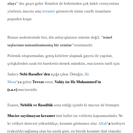
olayı"
der, geçer gider. Kimileri de birbirinden çok farklı versiyonlara
yönlenir, mucize arar,
keramet
gösterecek üstün vasıflı insanların
peşinden koşar.
Bunun nedenlerinde biri, din anlayışlarının sisteme değil,
"temel
taşlarının tamamlanmamış bir zemine"
oturmasıdır.
Polemik oluşturmadan, geniş kitlelere ulaşmak gayesi ile yapılan,
çelişkilerden uzak bir harekettir demek mümkün, mucizenin tarifi için.
Sadece
Nebi-Rasuller'den
açığa çıkar. Örneğin,
Hz.
Musa
'ya
gelen
Tevrat
onun,
Vahiy ise Hz
Muhammed'in
(s.a.v)
mucizesidir.
Esasen,
Nebilik ve Rasullük
sona erdiği içindir ki mucize de bitmiştir.
Mucize sayılmayan keramet
türü haller ise velilerin kapsamındadır. Ne
ki velâyet derecesi yükseldikçe, keramet görünmez olur.
Allah
'a
kurbiyet
(yakınlık) sağlamış olan bu sınıfa göre, en büyük keramet ilmî olanıdır.