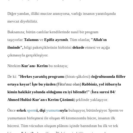
Diğer yandan, illâki mucize aranıyorsa, varlığı insanın yaratılışında
mevcut diyebiliriz.
Baksanıza; bütün canlılar kendilerinde nasıl bir program
taşıyorlar.
Talamus
ve
Epifiz ayrımlı
.
Tüm olanlar
,
"Allah'ın
ilminde",
bilgi paketçiklerinin birbirini
dekode
etmesi ve açığa
çıkmasıyla gerçekleşiyor.
Nitekim
Kur'anı- Kerîm
bu noktaya;
De ki:
"Herkes yaratılış programı
(fıtratı-şâkılesi)
d
oğrultusunda fiiller
ortaya koyar! İşte bu yüzden
(Fâtır'ınız olan)
Rabbiniz, yol itibarıyla
kimin hakikât yolunda olduğunu en iyi bilendir!"
(
İsra suresi 84/
Ahmed Hulûsi-Kur'an-ı Kerim Çözümü
) şeklinde yaklaşıyor.
Önce
erkek
sperm
i, dişi
yumurta
sıyla
buluşuyor, bütünleşiyor. Sperm ve
yumurtanın birleşmesi ile oluşan 46 kromozomlu hücre, insanın ilk
hücresi. Tüm vücudun oluşum plânını içinde barındıran bu ilk ve tek