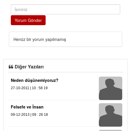
Yorum Gönder
Henüz bir yorum yapılmamış
Diğer Yazıları
Neden düşünemiyoruz?
Ş
27-10-2011 | 10 : 58 19
21
R
Felsefe ve İnsan
09
09-12-2013 | 09 : 26 18