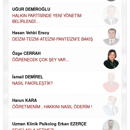
Ha
UĞUR DEMİROĞLU
DÜ
AH
HALKIN PARTİSİNDE YENİ YÖNETİM
BELİRLENDİ…
Hü
Hasan Vehbi Ersoy
H
DEİZM-TEİZM-ATEİZM-PANTEİZM’E BAKIŞ
El
EC
Özge CERRAH
ÖĞRENECEK ÇOK ŞEY VAR...
Du
İN
NA
İsmail DEMİREL
NASIL FAKİRLEŞTİK?
Ku
Ço
Harun KARA
ÖĞRETMENİM , HAKKINI NASIL ÖDERİM !
Uzman Klinik Psikolog Erkan EZERÇE