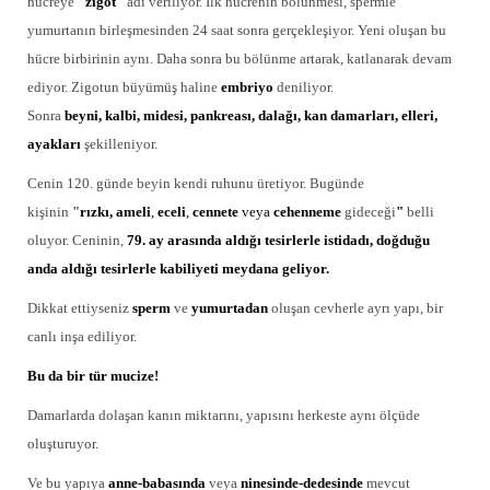
hücreye
"zigot"
adı veriliyor. İlk hücrenin bölünmesi, spermle
yumurtanın birleşmesinden 24 saat sonra gerçekleşiyor. Yeni oluşan bu
hücre birbirinin aynı. Daha sonra bu bölünme artarak, katlanarak devam
ediyor. Zigotun büyümüş haline
embriyo
deniliyor.
Sonra
beyni, kalbi, midesi, pankreası, dalağı, kan damarları, elleri,
ayakları
şekilleniyor.
Cenin 120. günde beyin kendi ruhunu üretiyor. Bugünde
kişinin
"
rızkı,
ameli
,
eceli
,
cennete
veya
cehenneme
gideceği
"
belli
oluyor. Ceninin,
79. ay arasında aldığı tesirlerle istidadı, doğduğu
anda aldığı tesirlerle kabiliyeti meydana geliyor.
Dikkat ettiyseniz
sperm
ve
yumurtadan
oluşan cevherle ayrı yapı, bir
canlı inşa ediliyor.
Bu da bir tür mucize!
Damarlarda dolaşan kanın miktarını, yapısını herkeste aynı ölçüde
oluşturuyor.
Ve bu yapıya
anne-babasında
veya
ninesinde-dedesinde
mevcut