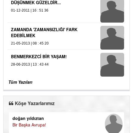
DÜŞÜNMEK GÜZELDİR...
01-12-2011 | 16 : 51 36
ZAMANDA 'ZAMANSIZLIĞI' FARK
EDEBİLMEK
21-05-2013 | 08 : 45 20
BENMERKEZCİ BİR YAŞAM!
28-06-2013 | 13 : 43 44
Tüm Yazıları
Köşe Yazarlarımız
doğan yıldıztan
Di
Bir Başka Avrupa!
KA