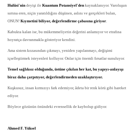
Hulûsi'nin
deyişi ile
Kuantum Potansiyel'den
kaynaklanıyor. Varoluşun
sırrına eren, niçin yaratıldığını düşünen, aslını ve gerçekleri bulan,
ONUN!
Kıymetini biliyor, değerlendirme çabasına giriyor
.
Kabukta kalan ise, bu mükemmeliyetin değerini anlamıyor ve etrafına
hoyratça davranmakla gösteriyor kendini.
Ama sistem kozasından çıkmayı, yeniden yapılanmayı, değişimi
içselleştirmek isteyenleri kolluyor. Onlar için önemli fırsatlar sunuluyor.
Temel sağlıksız olduğunda, üstüne çıkılan her kat, bu yapıyı-anlayışı
biraz daha çarpıtıyor, değerlendirmeden uzaklaştırıyor.
Kuşkusuz, insan kırmızıyı fark edemiyor, âdeta bir renk körü gibi hareket
ediyor.
Böylece gözünün önündeki evrensellik de kaybolup gidiyor.
Ahmed F. Yüksel