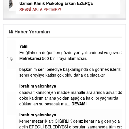
Uzman Klinik Psikolog Erkan EZERÇE
SEVGİ ASLA YETMEZ!
Haber Yorumları
Yalılı
Ereğlinin en değerli en gözde yeri yalı caddesi ve çevresidir.
 iç
Metrekaresi 500 bin liraya alamazsın.
başkanım seni belediye başkanlığında da görmek isteriz
senin ereyliye katkın çok oldu daha da olacaktır
ibrahim yalçınkaya
qaasvalt kansorejen madde mahalle aralarında asvalt döke
döke kaldırımlar ana yoldan aşağıda kaldı bi yağmurda
dükkanları su basacak ma
... DEVAMI
ibrahim yalçınkaya
kemer mezarlık altı CİĞİRLİK deniz kenarına giden yola