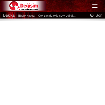
Menü
Son Dakika |
Ağaçtan düştü…