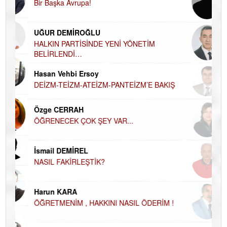
Bir Başka Avrupa!
KA
Ha
UĞUR DEMİROĞLU
DÜ
AH
HALKIN PARTİSİNDE YENİ YÖNETİM
BELİRLENDİ…
Hü
Hasan Vehbi Ersoy
H
DEİZM-TEİZM-ATEİZM-PANTEİZM’E BAKIŞ
El
EC
Özge CERRAH
ÖĞRENECEK ÇOK ŞEY VAR...
Du
İN
NA
İsmail DEMİREL
NASIL FAKİRLEŞTİK?
Ku
Ço
Harun KARA
ÖĞRETMENİM , HAKKINI NASIL ÖDERİM !