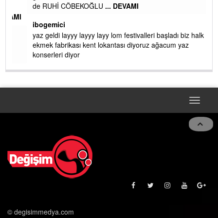
gelin EREĞLİ BELEDİYESİ o boruları zamanında tüm ereğli
de RUHİ CÖBEKOĞLU
... DEVAMI
AMI
ibogemici
yaz geldi layyy layyy layy lom festivalleri başladı biz halk
ekmek fabrikası kent lokantası diyoruz ağacum yaz
konserleri diyor
Toggle
navigat