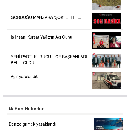
GÖRDÜĞÜ MANZARA ‘ŞOK’ ETTİ!.....
İş İnsanı Kürşat Yağız'ın Acı Günü
YENİ PARTİ KURUCU İLÇE BAŞKANLARI
BELLİ OLDU....
Ağır yaralandı!..
Son Haberler
Denize girmek yasaklandı