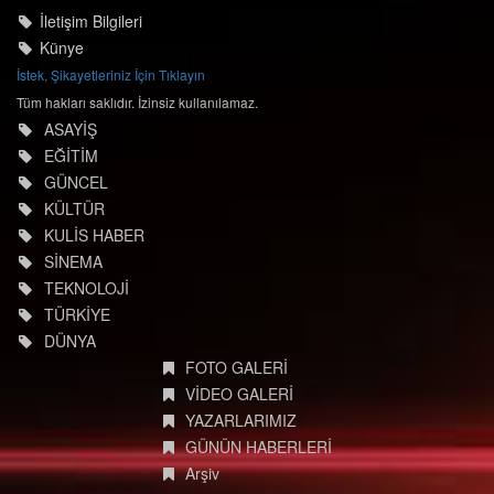
© degisimmedya.com
İletişim Bilgileri
Künye
İstek, Şikayetleriniz İçin Tıklayın
Tüm hakları saklıdır. İzinsiz kullanılamaz.
ASAYİŞ
EĞİTİM
GÜNCEL
KÜLTÜR
KULİS HABER
SİNEMA
TEKNOLOJİ
TÜRKİYE
DÜNYA
FOTO GALERİ
VİDEO GALERİ
YAZARLARIMIZ
GÜNÜN HABERLERİ
Arşiv