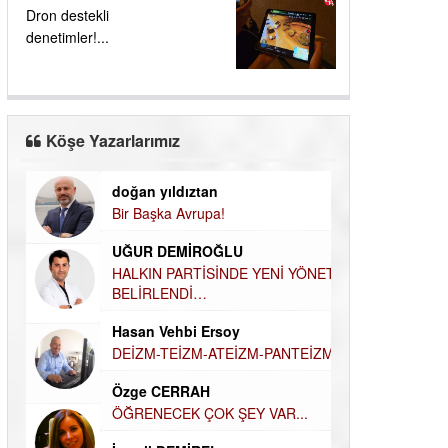
Dron destekli
denetimler!...
Köşe Yazarlarımız
doğan yıldıztan
Dilek Şen Kara
Bir Başka Avrupa!
KAYIP-YAS SÜR
Hamdi Güner
UĞUR DEMİROĞLU
DÜNYASI İÇİN
MÜSLÜMAN AHİ
HALKIN PARTİSİNDE YENİ YÖNETİM
BELİRLENDİ…
Hüseyin Aksak
Hasan Vehbi Ersoy
HAVADAN SUD
DEİZM-TEİZM-ATEİZM-PANTEİZM’E BAKIŞ
Elif Yapıcı
Özge CERRAH
ECHO İLE NARC
HİKÂYESİ
ÖĞRENECEK ÇOK ŞEY VAR...