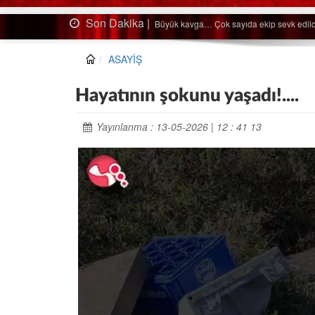
Son Dakika |
Ağaçtan düştü…
ASAYİŞ
Hayatının şokunu yaşadı!....
Yayınlanma : 13-05-2026 | 12 : 41 13