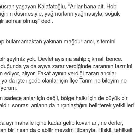
hüsran yaşayan Kalafatoğlu, "Arılar bana ait. Hobi
klığının düşmesiyle, yağmurların yağmasıyla, soğuk
gir sofrası olmuş" dedi.
p bulamamaktan yakınan mağdur arıcı, sitemini
ir şeyimiz yok. Devlet ayısına sahip çıkmalı bence.
Semih ÇOLAK
SEÇMEN NE DEDİ?
nduğunda ya da ayıya zarar verdiğinde zararının tazmini
 ediyor, alıyor. Fakat ayının verdiği zararı arıcılar
a da işte ilçede olanlar için İlçe Tarım ne bileyim ne
Op. Dr. Erol GÜNEN
Kemiklerinizi Sessizce Çürüten 6
miyorum."
Alışkanlık
sadece arılar için değil, bölge halkı için de büyük bir
Şenol AZMAN
dırı sonrası arıların da hırçınlaştığını belirterek yetkilileri
“Aman doktor, yaman doktor.
Derdime bir çare!” – 2-
 ayı mahalle içine kadar gelip kovanları, ne derler,
Merve KIRAN
bir insan da olabilir mevsim itibarıyla. Riskli, tehlikeli
KİLO KONTROLÜNDE KİLİT