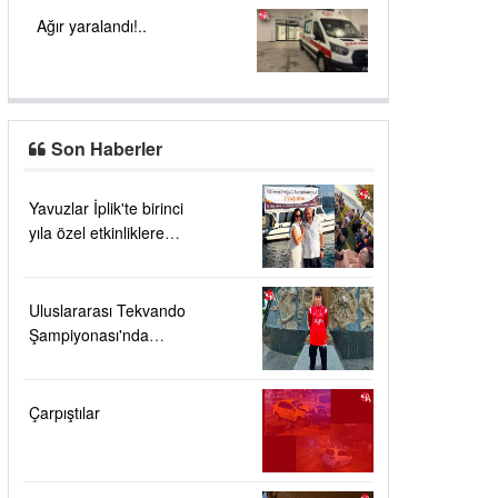
Ağır yaralandı!..
Son Haberler
Yavuzlar İplik'te birinci
yıla özel etkinliklere
yoğun ilgi....
Uluslararası Tekvando
Şampiyonası'nda
Karadeniz Ereğli'ye
büyük gurur
Çarpıştılar