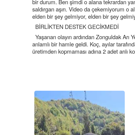
bir durum. Ben şimdi o alana tekrardan y
saldırgan aşırı. Video da çekemiyorum o a
elden bir şey gelmiyor, elden bir şey gelmiy
BİRLİKTEN DESTEK GECİKMEDİ
Yaşanan olayın ardından Zonguldak Arı Yetiş
anlamlı bir hamle geldi. Koç, ayılar tarafın
üretimden kopmaması adına 2 adet arılı ko