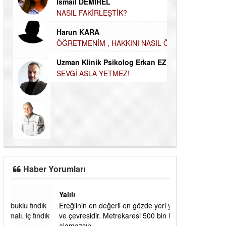
Durul Mert M.A
İsmail DEMİREL
İNSANLARIN E
NASIL FAKİRLEŞTİK?
MUTLULUK AMA
Harun KARA
OLABİLİRİZ?
ÖĞRETMENİM , HAKKINI NASIL ÖDERİM !
Kudret Yavuz E
Uzman Klinik Psikolog Erkan EZERÇE
Çocuğunuz her 
SEVGİ ASLA YETMEZ!
Haber Yorumları
Yalılı
ık
Ereğlinin en değerli en gözde yeri yalı caddesi
dık
ve çevresidir. Metrekaresi 500 bin liraya
alamazsın.