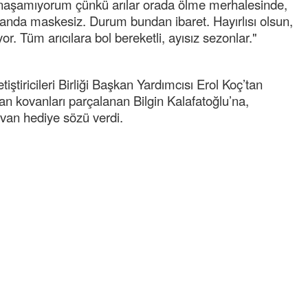
anaşamıyorum çünkü arılar orada ölme merhalesinde,
NOKTA: ARA ÖĞÜNLER
landa maskesiz. Durum bundan ibaret. Hayırlısı olsun,
or. Tüm arıcılara bol bereketli, ayısız sezonlar."
Konuk Yazar
Temiz enerji ve gelecek
mücadelesi
tiricileri Birliği Başkan Yardımcısı Erol Koç’tan
Uğuralp CİVELEK
dan kovanları parçalanan Bilgin Kalafatoğlu’na,
“Bu bir suç duyurusudur”
van hediye sözü verdi.
Özkan Doğan
YEREL RADYO VE REKLAM
Mustafa Ozturk
İç fındığın fiyatı bu gün 1600 TL Kabuklu fınd
bu fiyatın dörtte biri yani 400 TL olmalı. iç fın
dört katına satılıyor. iç f
... DEVAMI