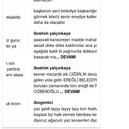
başkanım seni belediye başkanlığında da
görmek isteriz senin ereyliye katkın çok oldu
daha da olacaktır
ibrahim yalçınkaya
qaasvalt kansorejen madde mahalle aralarında
asvalt döke döke kaldırımlar ana yoldan
aşağıda kaldı bi yağmurda dükkanları su
basacak ma
... DEVAMI
ibrahim yalçınkaya
kemer mezarlık altı CİĞİRLİK deniz kenarına
giden yola gelin EREĞLİ BELEDİYESİ o
boruları zamanında tüm ereğli de RUHİ
CÖBEKOĞLU
... DEVAMI
ibogemici
yaz geldi layyy layyy layy lom festivalleri
başladı biz halk ekmek fabrikası kent lokantası
diyoruz ağacum yaz konserleri diyor