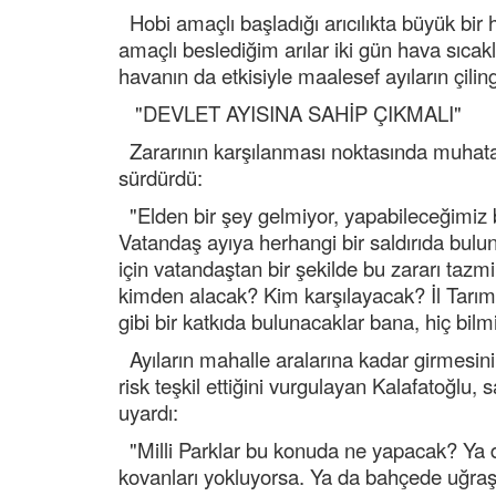
Hobi amaçlı başladığı arıcılıkta büyük bir 
amaçlı beslediğim arılar iki gün hava sıca
havanın da etkisiyle maalesef ayıların çilin
"DEVLET AYISINA SAHİP ÇIKMALI"
Zararının karşılanması noktasında muhata
sürdürdü:
"Elden bir şey gelmiyor, yapabileceğimiz b
Vatandaş ayıya herhangi bir saldırıda bulu
için vatandaştan bir şekilde bu zararı tazmin
kimden alacak? Kim karşılayacak? İl Tarım y
gibi bir katkıda bulunacaklar bana, hiç bil
Ayıların mahalle aralarına kadar girmesinin 
risk teşkil ettiğini vurgulayan Kalafatoğlu, sal
uyardı:
"Milli Parklar bu konuda ne yapacak? Ya da
kovanları yokluyorsa. Ya da bahçede uğraşan 