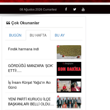
08 Ağustos 2026 Cumartesi
Çok Okunanlar
BUGÜN
BU HAFTA
BU AY
Fındık harmana indi
GÖRDÜĞÜ MANZARA ‘ŞOK’
ETTİ!.....
İş İnsanı Kürşat Yağız'ın Acı
Günü
YENİ PARTİ KURUCU İLÇE
BAŞKANLARI BELLİ OLDU....