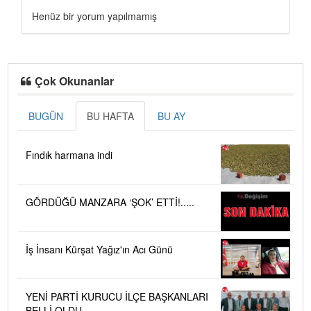
Henüz bir yorum yapılmamış
Çok Okunanlar
BUGÜN
BU HAFTA
BU AY
Fındık harmana indi
GÖRDÜĞÜ MANZARA ‘ŞOK’ ETTİ!.....
İş İnsanı Kürşat Yağız'ın Acı Günü
YENİ PARTİ KURUCU İLÇE BAŞKANLARI
BELLİ OLDU....