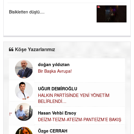
Bisikletten düştü....
Köşe Yazarlarımız
doğan yıldıztan
Di
Bir Başka Avrupa!
KA
Ha
UĞUR DEMİROĞLU
DÜ
AH
HALKIN PARTİSİNDE YENİ YÖNETİM
BELİRLENDİ…
Hü
Hasan Vehbi Ersoy
H
DEİZM-TEİZM-ATEİZM-PANTEİZM’E BAKIŞ
El
EC
Özge CERRAH