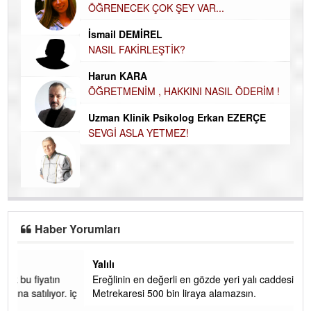
ÖĞRENECEK ÇOK ŞEY VAR...
Du
İN
NA
İsmail DEMİREL
NASIL FAKİRLEŞTİK?
Ku
Ço
Harun KARA
ÖĞRETMENİM , HAKKINI NASIL ÖDERİM !
Uzman Klinik Psikolog Erkan EZERÇE
SEVGİ ASLA YETMEZ!
Haber Yorumları
Yalılı
Ereğlinin en değerli en gözde yeri yalı caddesi ve çevresidir.