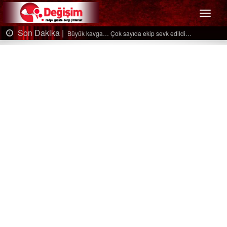
Menü
Son Dakika |
sevk edildi…
Ağaçtan düştü…