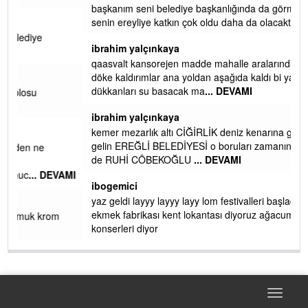
 iç
Metrekaresi 500 bin liraya alamazsın.
başkanım seni belediye başkanlığında da görmek isteriz
senin ereyliye katkın çok oldu daha da olacaktır
ibrahim yalçınkaya
qaasvalt kansorejen madde mahalle aralarında asvalt döke
döke kaldırımlar ana yoldan aşağıda kaldı bi yağmurda
dükkanları su basacak ma
... DEVAMI
ibrahim yalçınkaya
kemer mezarlık altı CİĞİRLİK deniz kenarına giden yola
gelin EREĞLİ BELEDİYESİ o boruları zamanında tüm ereğli
de RUHİ CÖBEKOĞLU
... DEVAMI
AMI
ibogemici
yaz geldi layyy layyy layy lom festivalleri başladı biz halk
ekmek fabrikası kent lokantası diyoruz ağacum yaz
konserleri diyor