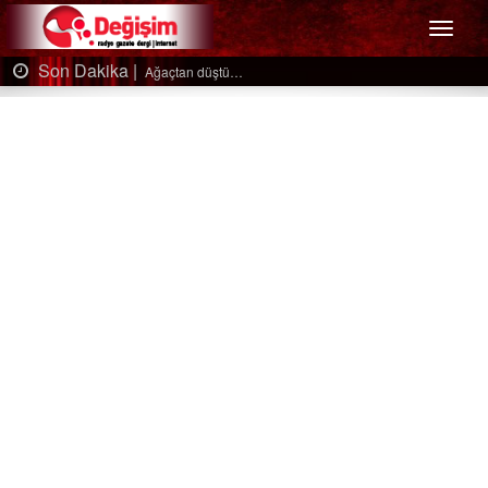
Menü
Son Dakika |
Ağaçtan düştü…