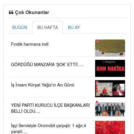
Çok Okunanlar
BUGÜN
BU HAFTA
BU AY
Fındık harmana indi
GÖRDÜĞÜ MANZARA ‘ŞOK’ ETTİ!.....
İş İnsanı Kürşat Yağız'ın Acı Günü
YENİ PARTİ KURUCU İLÇE BAŞKANLARI
BELLİ OLDU....
İşçi Servisiyle Oromobil çarpıştı: 1 ağır,4
yaralı!....