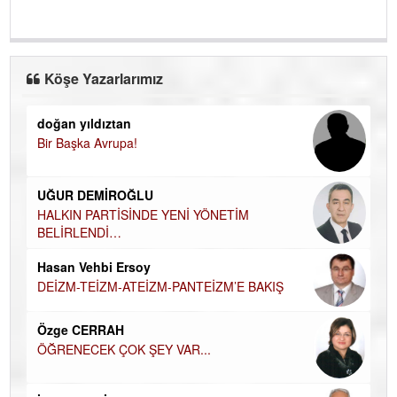
Köşe Yazarlarımız
doğan yıldıztan
Di
Bir Başka Avrupa!
KA
Ha
UĞUR DEMİROĞLU
DÜ
AH
HALKIN PARTİSİNDE YENİ YÖNETİM
BELİRLENDİ…
Hü
Hasan Vehbi Ersoy
H
DEİZM-TEİZM-ATEİZM-PANTEİZM’E BAKIŞ
El
EC
Özge CERRAH
ÖĞRENECEK ÇOK ŞEY VAR...
Du
İN
NA