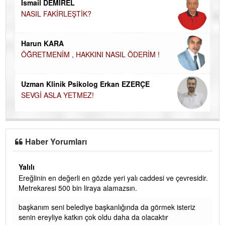
İsmail DEMİREL
NASIL FAKİRLEŞTİK?
Ku
Ço
Harun KARA
ÖĞRETMENİM , HAKKINI NASIL ÖDERİM !
Uzman Klinik Psikolog Erkan EZERÇE
SEVGİ ASLA YETMEZ!
Haber Yorumları
Yalılı
Ereğlinin en değerli en gözde yeri yalı caddesi ve çevresidir.
 iç
Metrekaresi 500 bin liraya alamazsın.
başkanım seni belediye başkanlığında da görmek isteriz
senin ereyliye katkın çok oldu daha da olacaktır