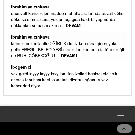
ibrahim yalçınkaya
qaasvalt kansorejen madde mahalle aralarında asvalt döke
döke kaldırımlar ana yoldan aşağıda kaldı bi yağmurda
dükkanları su basacak ma
... DEVAMI
ibrahim yalçınkaya
kemer mezarlık altı CİĞİRLİK deniz kenarına giden yola
gelin EREĞLİ BELEDİYESİ o boruları zamanında tüm ereğli
de RUHİ CÖBEKOĞLU
... DEVAMI
AMI
ibogemici
yaz geldi layyy layyy layy lom festivalleri başladı biz halk
ekmek fabrikası kent lokantası diyoruz ağacum yaz
konserleri diyor
Toggle
navigat