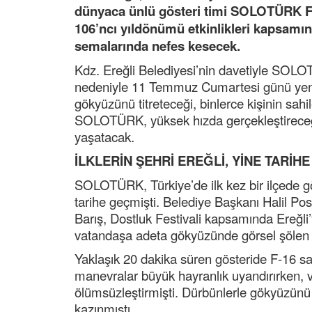
dünyaca ünlü gösteri timi SOLOTÜRK F-1
106’ncı yıldönümü etkinlikleri kapsam
semalarında nefes kesecek.
Kdz. Ereğli Belediyesi’nin davetiyle SOLOT
nedeniyle 11 Temmuz Cumartesi günü yenid
gökyüzünü titreteceği, binlerce kişinin sahi
SOLOTÜRK, yüksek hızda gerçekleştireceği 
yaşatacak.
İLKLERİN ŞEHRİ EREĞLİ, YİNE TARİH
SOLOTÜRK, Türkiye’de ilk kez bir ilçede gös
tarihe geçmişti. Belediye Başkanı Halil Pos
Barış, Dostluk Festivali kapsamında Ereğli’
vatandaşa adeta gökyüzünde görsel şölen
Yaklaşık 20 dakika süren gösteride F-16 sa
manevralar büyük hayranlık uyandırırken, v
ölümsüzleştirmişti. Dürbünlerle gökyüzünü 
kazınmıştı.