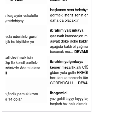
başkanım seni belediye başkanlığında da
görmek isteriz senin ereyliye katkın çok oldu
daha da olacaktır
ibrahim yalçınkaya
qaasvalt kansorejen madde mahalle aralarında
asvalt döke döke kaldırımlar ana yoldan
aşağıda kaldı bi yağmurda dükkanları su
basacak ma
... DEVAMI
ibrahim yalçınkaya
kemer mezarlık altı CİĞİRLİK deniz kenarına
giden yola gelin EREĞLİ BELEDİYESİ o
boruları zamanında tüm ereğli de RUHİ
CÖBEKOĞLU
... DEVAMI
ibogemici
yaz geldi layyy layyy layy lom festivalleri
başladı biz halk ekmek fabrikası kent lokantası
diyoruz ağacum yaz konserleri diyor