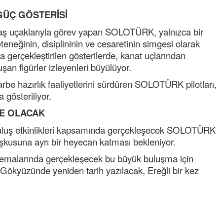
NOKTA: ARA ÖĞÜNLER
GÜÇ GÖSTERİSİ
Konuk Yazar
aş uçaklarıyla görev yapan SOLOTÜRK, yalnızca bir
Temiz enerji ve gelecek
yeteneğinin, disiplininin ve cesaretinin simgesi olarak
mücadelesi
a gerçekleştirilen gösterilerde, kanat uçlarından
an figürler izleyenleri büyülüyor.
Uğuralp CİVELEK
“Bu bir suç duyurusudur”
harbe hazırlık faaliyetlerini sürdüren SOLOTÜRK pilotları,
 gösteriliyor.
Özkan Doğan
E OLACAK
YEREL RADYO VE REKLAM
rtuluş etkinlikleri kapsamında gerçekleşecek SOLOTÜRK
oşkusuna ayrı bir heyecan katması bekleniyor.
malarında gerçekleşecek bu büyük buluşma için
Gökyüzünde yeniden tarih yazılacak, Ereğli bir kez
Mustafa Ozturk
İç fındığın fiyatı bu gün 1600 TL Kabuklu fınd
bu fiyatın dörtte biri yani 400 TL olmalı. iç fın
dört katına satılıyor. iç f
... DEVAMI