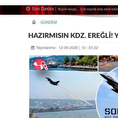
Son Dakika |
Ağaçtan düştü…
GÜNDEM
HAZIRMISIN KDZ. EREĞLİ! 
Yayınlanma : 12-05-2026 | 10 : 53 22