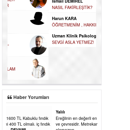
İsmail DEMİREL
Durul Mert M.A
NASIL FAKİRLEŞTİK?
İNSANLARIN E
Harun KARA
MUTLULUK AMA
ÖĞRETMENİM , HAKKINI NASIL ÖDERİM !
OLABİLİRİZ?
Uzman Klinik Psikolog Erkan EZERÇE
Kudret Yavuz E
SEVGİ ASLA YETMEZ!
Çocuğunuz her 
Haber Yorumları
Yalılı
ık
Ereğlinin en değerli en gözde yeri yalı caddesi
dık
ve çevresidir. Metrekaresi 500 bin liraya
alamazsın.