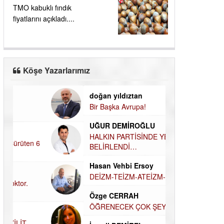
TMO kabuklı fındık
fiyatlarını açıkladı....
Köşe Yazarlarımız
doğan yıldıztan
Dilek Şen Kara
Bir Başka Avrupa!
KAYIP-YAS SÜR
UĞUR DEMİROĞLU
Hamdi Güner
HALKIN PARTİSİNDE YENİ YÖNETİM
DÜNYASI İÇİN
BELİRLENDİ…
MÜSLÜMAN AHİ
Hasan Vehbi Ersoy
Hüseyin Aksak
DEİZM-TEİZM-ATEİZM-PANTEİZM’E BAKIŞ
HAVADAN SUD
Özge CERRAH
Elif Yapıcı
ÖĞRENECEK ÇOK ŞEY VAR...
ECHO İLE NARC
HİKÂYESİ