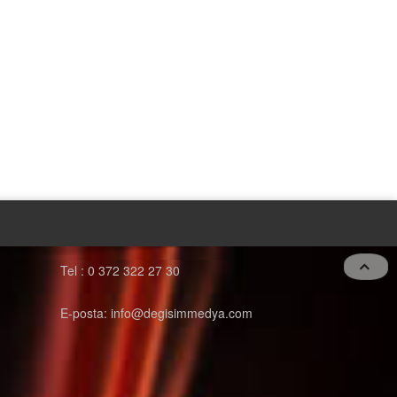
Tel : 0 372 322 27 30
E-posta: info@degisimmedya.com