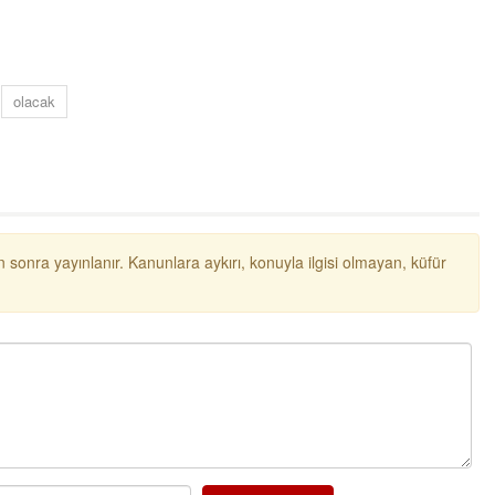
ibrahim yalçınkaya
POSBIYIK nerelerde ya kaç aydır vekaletle
belediye yönetilirmi hayretdebişey
olacak
Kadir inanc
Ekmek yediğiniz yere veda edersiniz gurur
tablosu yaparsınız değişik bu kişilikler ya
Muhammed
Valla tren kactj gitti.Uysali devirmwk icin
 sonra yayınlanır. Kanunlara aykırı, konuyla ilgisi olmayan, küfür
elinizden ne geliyosa Chp ile kendi partiniz
aleyhine calistiniz.Becerdinizde Adami alasa
ettiniz.Sonuc
... DEVAMI
Ali
1950 türkiye
ihracati,tütün,kuruüzüm,findik,pamuk krom
mdeni,kafa basi senede 14 dolar