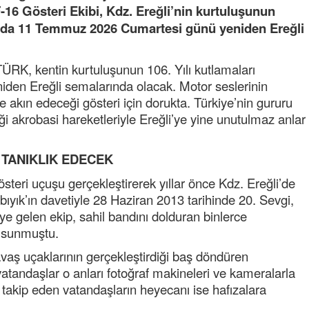
6 Gösteri Ekibi, Kdz. Ereğli’nin kurtuluşunun
ında 11 Temmuz 2026 Cumartesi günü yeniden Ereğli
ÜRK, kentin kurtuluşunun 106. Yılı kutlamaları
en Ereğli semalarında olacak. Motor seslerinin
le akın edeceği gösteri için dorukta. Türkiye’nin gururu
akrobasi hareketleriyle Ereğli’ye yine unutulmaz anlar
Semih ÇOLAK
SEÇMEN NE DEDİ?
E TANIKLIK EDECEK
teri uçuşu gerçekleştirerek yıllar önce Kdz. Ereğli’de
Op. Dr. Erol GÜNEN
bıyık’ın davetiyle 28 Haziran 2013 tarihinde 20. Sevgi,
Kemiklerinizi Sessizce Çürüten 6
Alışkanlık
ye gelen ekip, sahil bandını dolduran binlerce
 sunmuştu.
Şenol AZMAN
“Aman doktor, yaman doktor.
vaş uçaklarının gerçekleştirdiği baş döndüren
Derdime bir çare!” – 2-
atandaşlar o anları fotoğraf makineleri ve kameralarla
takip eden vatandaşların heyecanı ise hafızalara
Merve KIRAN
KİLO KONTROLÜNDE KİLİT