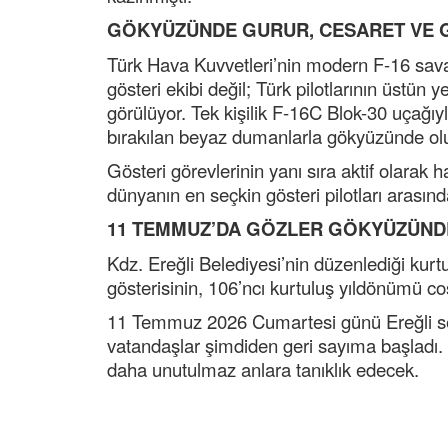
GÖKYÜZÜNDE GURUR, CESARET VE 
Türk Hava Kuvvetleri’nin modern F-16 sav
gösteri ekibi değil; Türk pilotlarının üstün 
görülüyor. Tek kişilik F-16C Blok-30 uçağıyl
bırakılan beyaz dumanlarla gökyüzünde oluş
Gösteri görevlerinin yanı sıra aktif olarak 
dünyanın en seçkin gösteri pilotları arasında
11 TEMMUZ’DA GÖZLER GÖKYÜZÜND
Kdz. Ereğli Belediyesi’nin düzenlediği ku
gösterisinin, 106’ncı kurtuluş yıldönümü c
11 Temmuz 2026 Cumartesi günü Ereğli se
vatandaşlar şimdiden geri sayıma başladı. 
daha unutulmaz anlara tanıklık edecek.