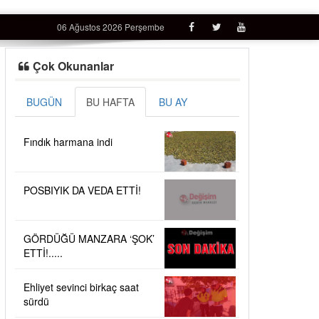
06 Ağustos 2026 Perşembe
Çok Okunanlar
BUGÜN
BU HAFTA
BU AY
Fındık harmana indi
POSBIYIK DA VEDA ETTİ!
GÖRDÜĞÜ MANZARA ‘ŞOK’
ETTİ!.....
Ehliyet sevinci birkaç saat
sürdü