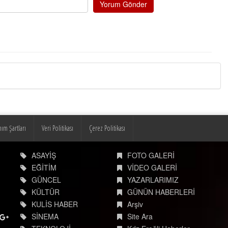
Yorum Gönder
nım Şartları
Veri Politikası
Çerez Politikası
ASAYİŞ
FOTO GALERİ
EĞİTİM
VİDEO GALERİ
GÜNCEL
YAZARLARIMIZ
KÜLTÜR
GÜNÜN HABERLERİ
KULİS HABER
Arşiv
SİNEMA
Site Ara