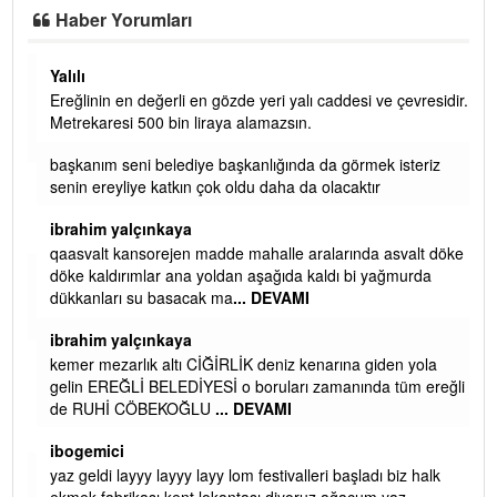
Haber Yorumları
Yalılı
Ereğlinin en değerli en gözde yeri yalı caddesi ve çevresidir.
 iç
Metrekaresi 500 bin liraya alamazsın.
başkanım seni belediye başkanlığında da görmek isteriz
senin ereyliye katkın çok oldu daha da olacaktır
ibrahim yalçınkaya
qaasvalt kansorejen madde mahalle aralarında asvalt döke
döke kaldırımlar ana yoldan aşağıda kaldı bi yağmurda
dükkanları su basacak ma
... DEVAMI
ibrahim yalçınkaya
kemer mezarlık altı CİĞİRLİK deniz kenarına giden yola
gelin EREĞLİ BELEDİYESİ o boruları zamanında tüm ereğli
de RUHİ CÖBEKOĞLU
... DEVAMI
AMI
ibogemici
yaz geldi layyy layyy layy lom festivalleri başladı biz halk
ekmek fabrikası kent lokantası diyoruz ağacum yaz