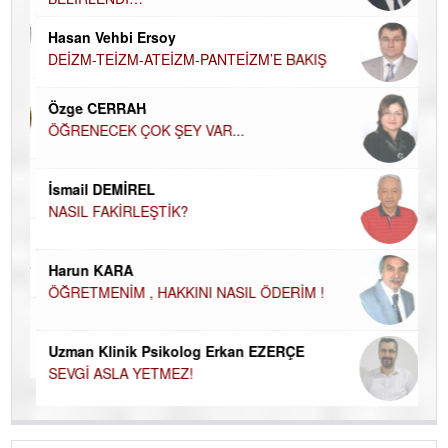
Hü
Hasan Vehbi Ersoy
H
DEİZM-TEİZM-ATEİZM-PANTEİZM’E BAKIŞ
El
EC
Özge CERRAH
ÖĞRENECEK ÇOK ŞEY VAR...
Du
İN
NA
İsmail DEMİREL
NASIL FAKİRLEŞTİK?
Ku
Ço
Harun KARA
ÖĞRETMENİM , HAKKINI NASIL ÖDERİM !
Uzman Klinik Psikolog Erkan EZERÇE
SEVGİ ASLA YETMEZ!