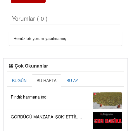
Yorumlar ( 0 )
Henüz bir yorum yapılmamış
Çok Okunanlar
BUGÜN
BU HAFTA
BU AY
Fındık harmana indi
GÖRDÜĞÜ MANZARA ‘ŞOK’ ETTİ!.....