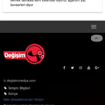
konserleri diyor
Toggle
naviga
© degisimmedya.com
İletişim Bilgileri
Künye
İstek, Şikayetleriniz İçin Tıklayın