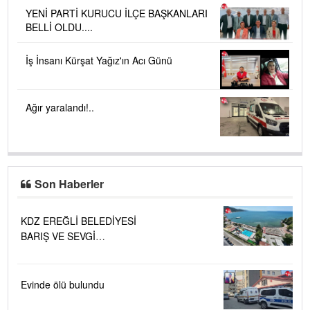
YENİ PARTİ KURUCU İLÇE BAŞKANLARI
BELLİ OLDU....
İş İnsanı Kürşat Yağız'ın Acı Günü
Ağır yaralandı!..
Son Haberler
KDZ EREĞLİ BELEDİYESİ
BARIŞ VE SEVGİ
PLAJLARINDA DENİZ SUYU
KALİTESİ "MÜKEMMEL"
Evinde ölü bulundu