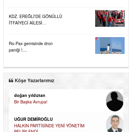
KDZ. EREĞLİ'DE GÖNÜLLÜ
İTFAİYECİ AİLESİ
BÜYÜYOR...
Ro-Pax gemisinde dron
paniği !....
Köşe Yazarlarımız
doğan yıldıztan
Di
Bir Başka Avrupa!
KA
Ha
UĞUR DEMİROĞLU
DÜ
AH
HALKIN PARTİSİNDE YENİ YÖNETİM
BELİRLENDİ…