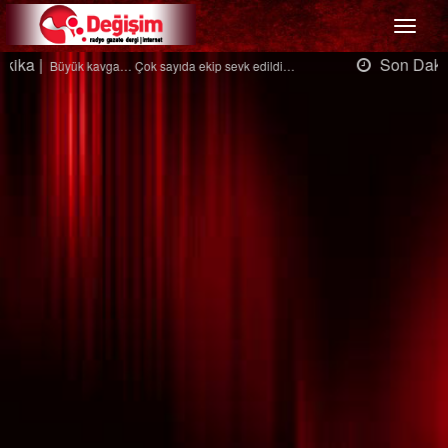
Menü
Son Dakika |
Ağaçtan düştü…