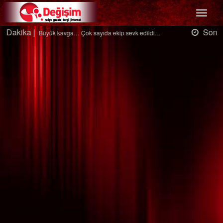
Menü
Son Dakika |
Ağaçtan düştü…