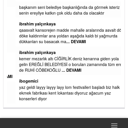
başkanım seni belediye başkanlığında da görmek isteriz
senin ereyliye katkın çok oldu daha da olacaktır
ibrahim yalçınkaya
qaasvalt kansorejen madde mahalle aralarında asvalt döke
döke kaldırımlar ana yoldan aşağıda kaldı bi yağmurda
dükkanları su basacak ma
... DEVAMI
ibrahim yalçınkaya
kemer mezarlık altı CİĞİRLİK deniz kenarına giden yola
gelin EREĞLİ BELEDİYESİ o boruları zamanında tüm ereğli
de RUHİ CÖBEKOĞLU
... DEVAMI
AMI
ibogemici
yaz geldi layyy layyy layy lom festivalleri başladı biz halk
ekmek fabrikası kent lokantası diyoruz ağacum yaz
konserleri diyor
Toggle