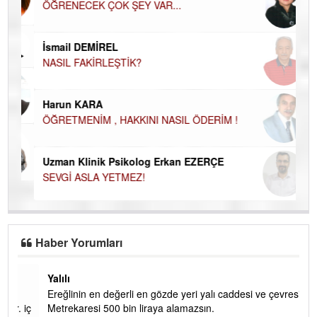
ÖĞRENECEK ÇOK ŞEY VAR...
Du
İN
NA
İsmail DEMİREL
NASIL FAKİRLEŞTİK?
Ku
Ço
Harun KARA
ÖĞRETMENİM , HAKKINI NASIL ÖDERİM !
Uzman Klinik Psikolog Erkan EZERÇE
SEVGİ ASLA YETMEZ!
Haber Yorumları
Yalılı
Ereğlinin en değerli en gözde yeri yalı caddesi ve çevresidir.
 iç
Metrekaresi 500 bin liraya alamazsın.