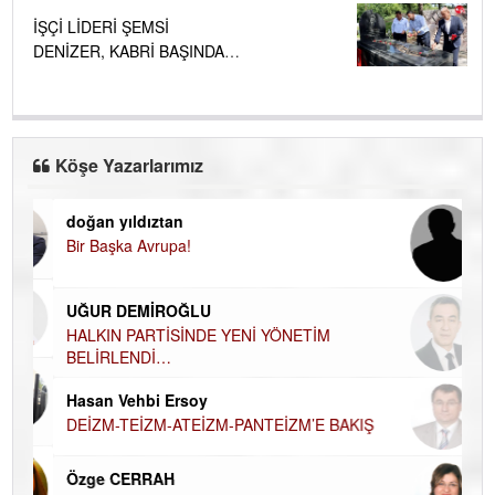
İŞÇİ LİDERİ ŞEMSİ
DENİZER, KABRİ BAŞINDA
ANILDI.....
Köşe Yazarlarımız
doğan yıldıztan
Di
Bir Başka Avrupa!
KA
Ha
UĞUR DEMİROĞLU
DÜ
AH
HALKIN PARTİSİNDE YENİ YÖNETİM
BELİRLENDİ…
Hü
Hasan Vehbi Ersoy
H
DEİZM-TEİZM-ATEİZM-PANTEİZM’E BAKIŞ
El
EC
Özge CERRAH