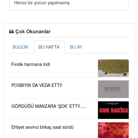
Henüz bir yorum yapılmamış
Çok Okunanlar
BUGÜN
BU HAFTA
BU AY
Fındık harmana indi
POSBIYIK DA VEDA ETTİ!
GÖRDÜĞÜ MANZARA ‘ŞOK’ ETTİ!.....
Ehliyet sevinci birkaç saat sürdü