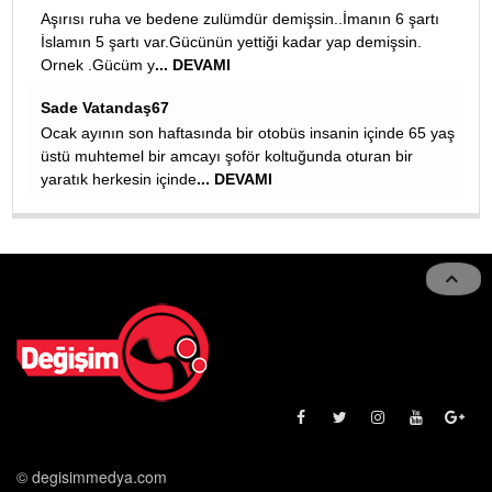
manın 6 şartı
REMZİYE TURKOGLU
p demişsin.
Çok çok faydalı bilgiler ortepedi doktorumuz erol h
çok teşekkürler malesef gençlerimiz kafelerde harek
fast-food besleniyorlar
... DEVAMI
n içinde 65 yaş
turan bir
© degisimmedya.com
İletişim Bilgileri
Künye