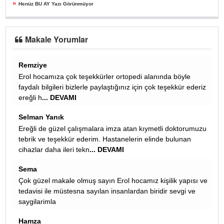
»
Henüz BU AY Yazı Görünmüyor
Makale Yorumlar
Ali
ında böyle
Almanyada senede bir kac sefer kelle,paca,iskembe
k teşekkür ederiz
vereyim diye israr eden afgan bakkala her sefer ded
gibi onlari yapan anneler coktan öldü ,yen
... DEVAM
azmi alışkın
tli doktorumuzu
sevgili hüseyin: torpil meselesinde ak parti ve kadrol
de bulunan
çeşitli uygulamalarla torpil yapmayı bırakmadığı sür
yapılan her kural eksikli
... DEVAMI
Masör Cengiz
şilik yapısı ve
Cemaatin hangi masajı aldığı önemli elbet.
dir sevgi ve
Remziye
Erol hocamız bizler için çok yararlı bilgiler için teşekk
ederiz