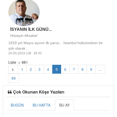
İSYANIN İLK GÜNÜ...
Hüseyin Aksakal
1919 yılı Mayıs ayının ilk yarısı... İstanbul hükümetinin bir
yük olarak ..
20-05-2019 | 08 : 39 43
Liste -> 881
s.
1
2
3
4
5
6
7
8
9
...
89
Çok Okunan Köşe Yazıları
BUGÜN
BU HAFTA
BU AY