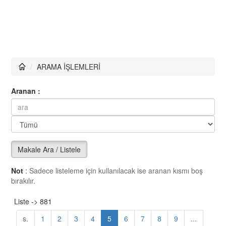
ARAMA İŞLEMLERİ
Aranan :
Makale Ara / Listele
Not
:
Sadece listeleme için kullanılacak ise aranan kısmı boş
bırakılır.
Liste -> 881
s.
1
2
3
4
5
6
7
8
9
...