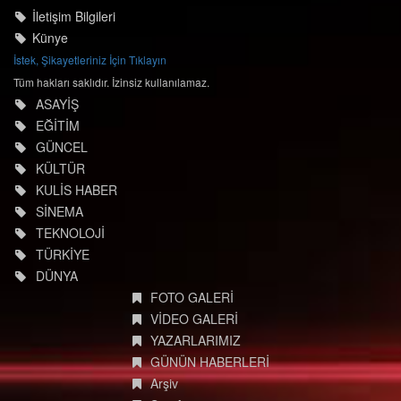
İstek, Şikayetleriniz İçin Tıklayın
Tüm hakları saklıdır. İzinsiz kullanılamaz.
ASAYİŞ
EĞİTİM
GÜNCEL
KÜLTÜR
KULİS HABER
SİNEMA
TEKNOLOJİ
TÜRKİYE
DÜNYA
FOTO GALERİ
VİDEO GALERİ
YAZARLARIMIZ
GÜNÜN HABERLERİ
Arşiv
Site Ara
Kdz.Ereğli Haberler
Tel : 0 372 322 27 30