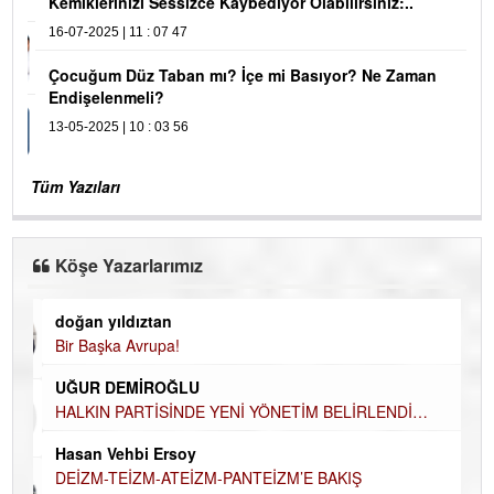
Kemiklerinizi Sessizce Kaybediyor Olabilirsiniz:..
16-07-2025 | 11 : 07 47
Çocuğum Düz Taban mı? İçe mi Basıyor? Ne Zaman
Endişelenmeli?
13-05-2025 | 10 : 03 56
Tüm Yazıları
Köşe Yazarlarımız
doğan yıldıztan
Di
Bir Başka Avrupa!
KA
UĞUR DEMİROĞLU
Ha
HALKIN PARTİSİNDE YENİ YÖNETİM BELİRLENDİ…
DÜ
AH
Hasan Vehbi Ersoy
Hü
DEİZM-TEİZM-ATEİZM-PANTEİZM’E BAKIŞ