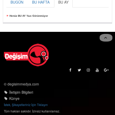
BUGÜN
BU HAFTA
BU AY
»
Henüz BU AY Yazı Görünmüyor
© degisimmedya.com
İletişim Bilgileri
Künye
İstek, Şikayetleriniz İçin Tıklayın
Tüm hakları saklıdır. İzinsiz kullanılamaz.