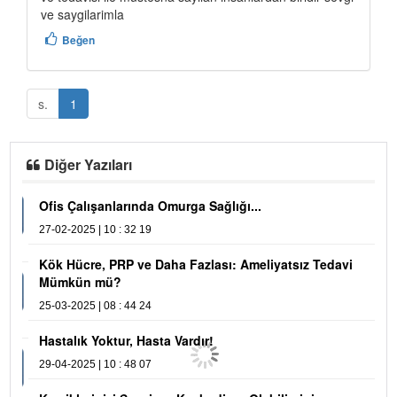
ve saygilarimla
Beğen
s.
1
Diğer Yazıları
Ofis Çalışanlarında Omurga Sağlığı...
K
m
27-02-2025 | 10 : 32 19
29
Kök Hücre, PRP ve Daha Fazlası: Ameliyatsız Tedavi
Mümkün mü?
M
25-03-2025 | 08 : 44 24
05
Hastalık Yoktur, Hasta Vardır!
29-04-2025 | 10 : 48 07