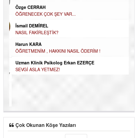
H
Özge CERRAH
El
ÖĞRENECEK ÇOK ŞEY VAR...
EC
İsmail DEMİREL
Du
NASIL FAKİRLEŞTİK?
İN
Harun KARA
NA
ÖĞRETMENİM , HAKKINI NASIL ÖDERİM !
Ku
Uzman Klinik Psikolog Erkan EZERÇE
Ço
SEVGİ ASLA YETMEZ!
Çok Okunan Köşe Yazıları