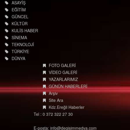
ASAYİŞ
EĞİTİM
GÜNCEL
KÜLTÜR
KULİS HABER
SİNEMA
TEKNOLOJİ
TÜRKİYE
DÜNYA
FOTO GALERİ
VİDEO GALERİ
YAZARLARIMIZ
GÜNÜN HABERLERİ
Arşiv
Site Ara
Kdz.Ereğli Haberler
Tel : 0 372 322 27 30
E-posta: info@degisimmedya.com