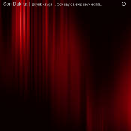
Son Dakika |
Ağaçtan düştü…