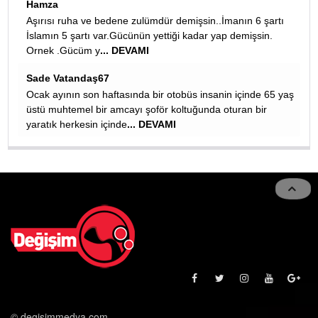
ederiz
nın 6 şartı
REMZİYE TURKOGLU
emişsin.
Çok çok faydalı bilgiler ortepedi doktorumuz erol hoca
çok teşekkürler malesef gençlerimiz kafelerde harekets
fast-food besleniyorlar
... DEVAMI
içinde 65 yaş
ran bir
© degisimmedya.com
İletişim Bilgileri
Künye