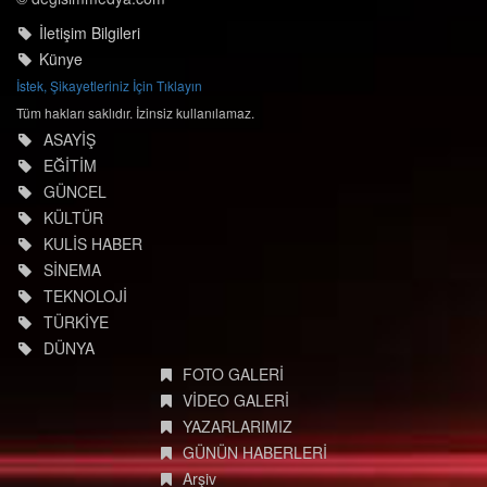
İstek, Şikayetleriniz İçin Tıklayın
Tüm hakları saklıdır. İzinsiz kullanılamaz.
ASAYİŞ
EĞİTİM
GÜNCEL
KÜLTÜR
KULİS HABER
SİNEMA
TEKNOLOJİ
TÜRKİYE
DÜNYA
FOTO GALERİ
VİDEO GALERİ
YAZARLARIMIZ
GÜNÜN HABERLERİ
Arşiv
Site Ara
Kdz.Ereğli Haberler