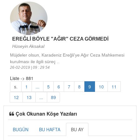
EREĞLİ BÖYLE "AĞIR" CEZA GÖRMEDİ
Hüseyin Aksakal
Müjdeler olsun, Karadeniz Ereğli'ye Ağır Ceza Mahkemesi
kurulması ile ilgili süreç ..
26-02-2019 | 09 : 29 54
Liste -> 881
s.
1
...
5
6
7
8
9
10
11
12
13
...
89
Çok Okunan Köşe Yazıları
BUGÜN
BU HAFTA
BU AY