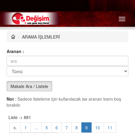
Menü
ARAMA İŞLEMLERİ
Aranan :
Makale Ara / Listele
Not
:
Sadece listeleme için kullanılacak ise aranan kısmı boş
bırakılır.
Liste -> 881
s.
1
...
5
6
7
8
9
10
11