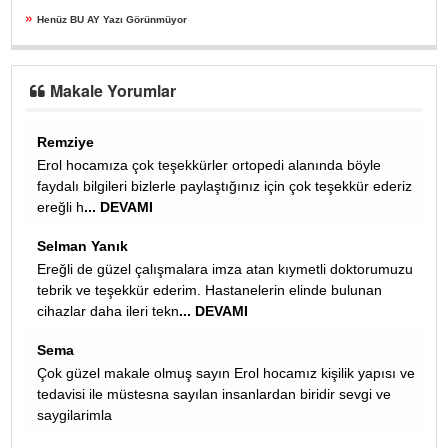
»
Henüz BU AY Yazı Görünmüyor
Makale Yorumlar
Ali
da böyle
Almanyada senede bir kac sefer kelle,paca,iskembe
eşekkür ederiz
vereyim diye israr eden afgan bakkala her sefer dedig
gibi onlari yapan anneler coktan öldü ,yen
... DEVAMI
azmi alışkın
i doktorumuzu
sevgili hüseyin: torpil meselesinde ak parti ve kadroları
 bulunan
çeşitli uygulamalarla torpil yapmayı bırakmadığı sürec
yapılan her kural eksikli
... DEVAMI
Masör Cengiz
lik yapısı ve
Cemaatin hangi masajı aldığı önemli elbet.
r sevgi ve
Remziye
Erol hocamız bizler için çok yararlı bilgiler için teşekkür