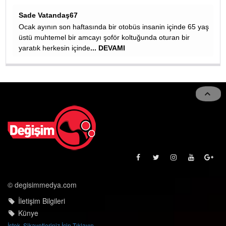
çok teşekkürler malesef gençlerimiz kafelerde hareketsi
fast-food besleniyorlar
... DEVAMI
çinde 65 yaş
an bir
© degisimmedya.com
İletişim Bilgileri
Künye
İstek, Şikayetleriniz İçin Tıklayın
Tüm hakları saklıdır. İzinsiz kullanılamaz.
ASAYİŞ