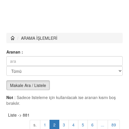
ARAMA İŞLEMLERİ
Aranan :
Makale Ara / Listele
Not
:
Sadece listeleme için kullanılacak ise aranan kısmı boş
bırakılır.
Liste -> 881
s.
1
2
3
4
5
6
...
89