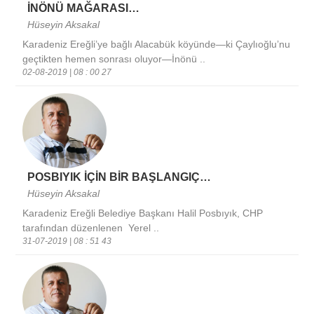
İNÖNÜ MAĞARASI…
Hüseyin Aksakal
Karadeniz Ereğli’ye bağlı Alacabük köyünde—ki Çaylıoğlu’nu
geçtikten hemen sonrası oluyor—İnönü ..
02-08-2019 | 08 : 00 27
POSBIYIK İÇİN BİR BAŞLANGIÇ…
Hüseyin Aksakal
Karadeniz Ereğli Belediye Başkanı Halil Posbıyık, CHP
tarafından düzenlenen Yerel ..
31-07-2019 | 08 : 51 43