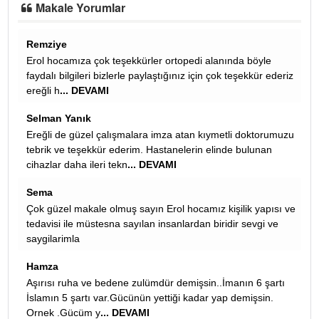
Makale Yorumlar
Ali
a böyle
Almanyada senede bir kac sefer kelle,paca,iskembe
şekkür ederiz
vereyim diye israr eden afgan bakkala her sefer dedigi
gibi onlari yapan anneler coktan öldü ,yen
... DEVAMI
azmi alışkın
 doktorumuzu
sevgili hüseyin: torpil meselesinde ak parti ve kadroları
bulunan
çeşitli uygulamalarla torpil yapmayı bırakmadığı sürece
yapılan her kural eksikli
... DEVAMI
Masör Cengiz
ik yapısı ve
Cemaatin hangi masajı aldığı önemli elbet.
 sevgi ve
Remziye
Erol hocamız bizler için çok yararlı bilgiler için teşekkür
ederiz
ın 6 şartı
REMZİYE TURKOGLU
mişsin.
Çok çok faydalı bilgiler ortepedi doktorumuz erol hocam