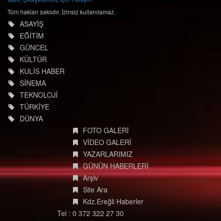
EĞİTİM
GÜNCEL
KÜLTÜR
KULİS HABER
SİNEMA
TEKNOLOJİ
TÜRKİYE
DÜNYA
FOTO GALERİ
VİDEO GALERİ
YAZARLARIMIZ
GÜNÜN HABERLERİ
Arşiv
Site Ara
Kdz.Ereğli Haberler
Tel : 0 372 322 27 30
E-posta: info@degisimmedya.com