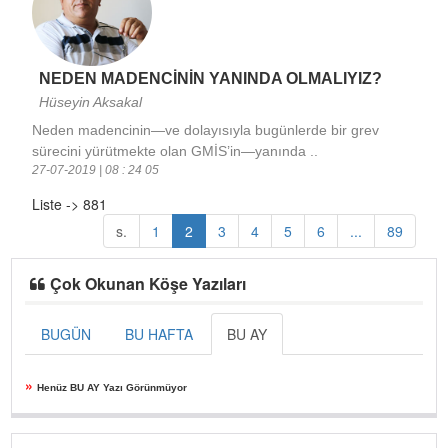
NEDEN MADENCİNİN YANINDA OLMALIYIZ?
Hüseyin Aksakal
Neden madencinin—ve dolayısıyla bugünlerde bir grev
sürecini yürütmekte olan GMİS’in—yanında ..
27-07-2019 | 08 : 24 05
Liste -> 881
s.
1
2
3
4
5
6
...
89
Çok Okunan Köşe Yazıları
BUGÜN
BU HAFTA
BU AY
»
Henüz BU AY Yazı Görünmüyor