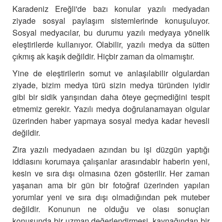
Karadeniz Ereğli'de bazı konular yazılı medyadan
ziyade sosyal paylaşım sistemlerinde konuşuluyor.
Sosyal medyacılar,
bu durumu yazılı medyaya yönelik
eleştirilerde kullanıyor. Olabilir, yazılı medya da sütten
çıkmış ak kaşık değildir. Hiçbir zaman da olmamıştır.
Yine de eleştirilerin somut ve anlaşılabilir olgulardan
ziyade, bizim medya türü sizin medya türünden iyidir
gibi bir sidik yarışından daha öteye geçmediğini tespit
etmemiz gerekir.
Yazılı medya doğrulanamayan olgular
üzerinden haber yapmaya sosyal medya kadar hevesli
değildir.
Zira yazılı medyadaen azından bu işi düzgün yaptığı
iddiasını korumaya çalışanlar arasındabir haberin yeni,
kesin ve sıra dışı olmasına özen gösterilir.
Her zaman
yaşanan ama bir gün bir fotoğraf üzerinden yapılan
yorumlar yeni ve sıra dışı olmadığından pek muteber
değildir.
Konunun ne olduğu ve olası sonuçları
konusunda bir uzman değerlendirmesi, kaynağından bir