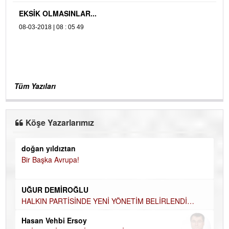
EKSİK OLMASINLAR...
08-03-2018 | 08 : 05 49
Tüm Yazıları
Köşe Yazarlarımız
doğan yıldıztan
Di
Bir Başka Avrupa!
KA
Ha
UĞUR DEMİROĞLU
DÜ
AH
HALKIN PARTİSİNDE YENİ YÖNETİM BELİRLENDİ…
Hü
Hasan Vehbi Ersoy