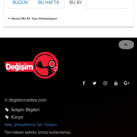
BUGÜN
BU HAFTA
BU AY
»
Henüz BU AY Yazı Görünmüyor
© degisimmedya.com
İletişim Bilgileri
Künye
İstek, Şikayetleriniz İçin Tıklayın
Tüm hakları saklıdır. İzinsiz kullanılamaz.