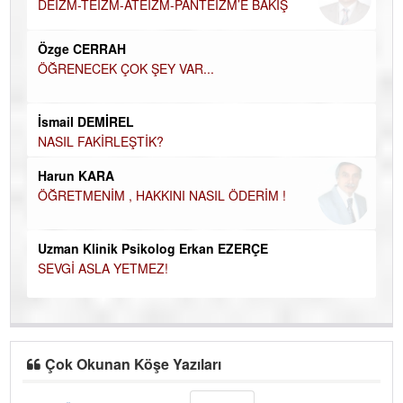
H
DEİZM-TEİZM-ATEİZM-PANTEİZM’E BAKIŞ
El
Özge CERRAH
EC
ÖĞRENECEK ÇOK ŞEY VAR...
Du
İN
İsmail DEMİREL
NA
NASIL FAKİRLEŞTİK?
Ku
Harun KARA
Ço
ÖĞRETMENİM , HAKKINI NASIL ÖDERİM !
Uzman Klinik Psikolog Erkan EZERÇE
SEVGİ ASLA YETMEZ!
Çok Okunan Köşe Yazıları