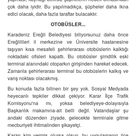
çok daha iyidir.
Bu yapılmadıkça, şüpheler daha ikna
edici olacak, daha fazla taraftar bulacaktır.
OTOBÜSLER...
Karadeniz Ereğli Belediyesi biliyorsunuz daha önce
Ereğlilileri il merkezine ve Üniversite hastanesine
taşıyan kısa mesafeli şehirlerarası otobüslerin kalktığı
noktadaki ofisleri kapattı. Bu otobüsler şimdilik eski
terminal alanındaki otoparkın girişinden hareket edecek.
Zamanla şehirlerarası terminal bu otobüslerin kalkış ve
varış noktası olacakmış.
Bu konuda fazla bilinen bir şey yok. Sosyal Medyada
heyecanlı tepkiler dikkat çekiyor. Karar İlçe Trafik
Komisyonu'na mı, yoksa belediyeye-dolayısıyla
Başkanlık makamına-ait belli değil. Vatandaşlar şu
andaki düzenden ziyade, gelecekte terminale gitme
mecburiyeti ihtimalinden şikayetçi.
Kararı kim vermiş olursa olsun, bu uygulamanın ilçe