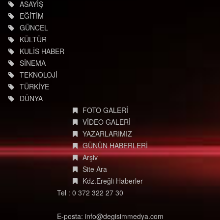
ASAYİŞ
EĞİTİM
GÜNCEL
KÜLTÜR
KULİS HABER
SİNEMA
TEKNOLOJİ
TÜRKİYE
DÜNYA
FOTO GALERİ
VİDEO GALERİ
YAZARLARIMIZ
GÜNÜN HABERLERİ
Arşiv
Site Ara
Kdz.Ereğli Haberler
Tel : 0 372 322 27 30
E-posta: info@degisimmedya.com