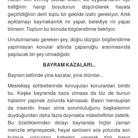
trafiğinin hangi boyutunun düşünülerek hayata
geçirildiğinin derli toplu bir şekilde izahı gerekiyor.
Artık
açıklamayı kaymakamlık mı yapar, belediye mi yapar
bilmem.
Toplum bu konuda bilgilendirme bekliyor.
Unutulmaması gereken şey, doğru düzgün bilgilendirme
yapılmayan konular altında çapanoğlu aranmasında
şaşılacak bir şey olmadığıdır.
BAYRAM KAZALARI...
Bayram tatilinde yine kazalar, yine ölümler...
Meslektaş sohbetlerinde konuşulan konulardan biridir
bu.
Keşke bayramda kaza olmasa da biz de bunun
haberini yapmak zorunda kalmasak.
Basın mensupları
da insandır.
İnsan olma sorumluluğunu başkalarının
duyduğundan daha fazla duymakla mükelleftirler üstelik.
Bu özelliklerinden dolayı bayramda hiçbir zaman
menzile erişmeyecek, hayat serüveni sıla yolunda son
bulmuş yolcuların haberini yapmak tüm basın