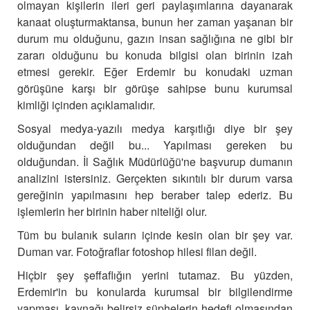
olmayan kişilerin ileri geri paylaşımlarına dayanarak
kanaat oluşturmaktansa, bunun her zaman yaşanan bir
durum mu olduğunu, gazın insan sağlığına ne gibi bir
zararı olduğunu bu konuda bilgisi olan birinin izah
etmesi gerekir.
Eğer Erdemir bu konudaki uzman
görüşüne karşı bir görüşe sahipse bunu kurumsal
kimliği içinden açıklamalıdır.
Sosyal medya-yazılı medya karşıtlığı diye bir şey
olduğundan değil bu... Yapılması gereken bu
olduğundan.
İl Sağlık Müdürlüğü'ne başvurup dumanın
analizini istersiniz.
Gerçekten sıkıntılı bir durum varsa
gereğinin yapılmasını hep beraber talep ederiz.
Bu
işlemlerin her birinin haber niteliği olur.
Tüm bu bulanık suların içinde
kesin olan bir şey var.
Duman var. Fotoğraflar fotoshop hilesi filan değil.
Hiçbir şey şeffaflığın yerini tutamaz.
Bu yüzden,
Erdemir'in bu konularda kurumsal bir bilgilendirme
yapması, kaynağı belirsiz şüphelerin hedefi olmasından