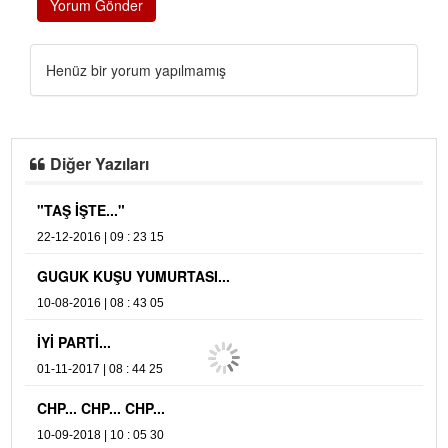
Yorum Gönder
Henüz bir yorum yapılmamış
Diğer Yazıları
"TAŞ İŞTE..."
A
22-12-2016 | 09 : 23 15
04
GUGUK KUŞU YUMURTASI...
Y
10-08-2016 | 08 : 43 05
16
İYİ PARTİ...
01-11-2017 | 08 : 44 25
CHP... CHP... CHP...
10-09-2018 | 10 : 05 30