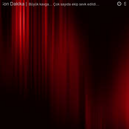
Son Dakika |
Ağaçtan düştü…