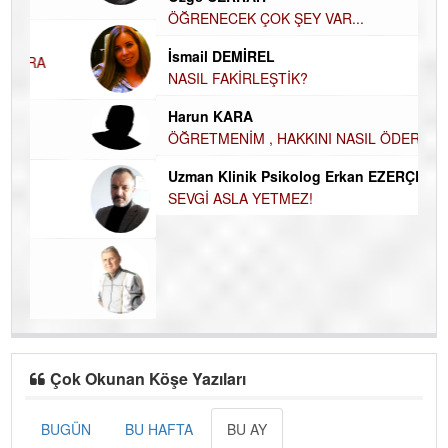
El
ÖĞRENECEK ÇOK ŞEY VAR...
EC
İsmail DEMİREL
Du
NASIL FAKİRLEŞTİK?
İN
Harun KARA
NA
ÖĞRETMENİM , HAKKINI NASIL ÖDERİM !
Ku
Uzman Klinik Psikolog Erkan EZERÇE
Ço
SEVGİ ASLA YETMEZ!
Çok Okunan Köşe Yazıları
BUGÜN
BU HAFTA
BU AY