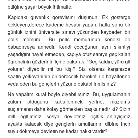
ettiğine şaşar büyük ihtimalle.
Kapıdaki güvenlik görevlisini düşünün. Ek gösterge
bekleyen,derece kademe hesabı yapan, hafta sonu bir
günlük iznini üniversite sınavı yüzünden kaybeden bir
polis memuru...
Bu polis memurunun kendisi de
babadırveya annedir.
Kendi çocuğunun aynı sıkıntıyı
yaşadığını hayal etmeden, kapıya otuz saniye geç kalan
öğrencinin gözlerinin içine bakarak, "Geç kaldın, yürü git
yoluna" diyebilir mi bu kişi? Siz olsanız karşınızda
saatin yelkovanının bir derecelik hareketi ile hayallerine
veda eden bu gençlerin yüzüne bakabilir misiniz?
Ne yapalım kural böyle diyebilirsiniz. Bu, uygulamanın
zulüm olduğunu kabullenmek yerine, mazlumu
suçlamanın daha kolay görmekten başka nedir ki?
Sizin
milli eğitiminiz, sosyal devletiniz, eşitlik anlayışınız
ayakta kalacak diye gençlerin umutlarının dibine incir
suyu dökmeye devletin ne kadar hakkı vardır?