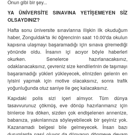
Onun gibi bir şey...
YA ÜNİVERSİTE SINAVINA YETİŞEMEYEN SİZ
OLSAYDINIZ?
Hafta sonu üniversite sınavlarına ilişkin ilk okuduğum
haber, Zonguldak'ta iki öğrencinin saat 10.00'da okulun
kapısına ulaşmayı başaramadığı için sınava giremediği
yönünde oldu.
İnsanın içi acıyor böyle haberleri
okurken. Senelerce hazırlanacaksınız,
odaklanacaksınız,
çevreniz size kendilerinin de taşımayı
başaramadığı yükleri yükleyecek, elinizden gelenin en
iyisini yapmak için motive olacaksınız, sonra trafik
yoğunluğunda otuz saniye ile geç kalacaksınız.
Kapıdaki polis sizi içeri almıyor. Tüm dünya
tasavvurunuz çökmüş, eve dönüp hazırlanmanız için
binlerce lira döken, sizden çok endişelenen annenize,
babanıza, yakınlarınıza söyleyebilecek bir şeyiniz yok.
Kazanamadı belgesi bile gelmeyecek.
İnsan bazı
durumlarda nasıl oluyor da dünyanın dönmeye devam