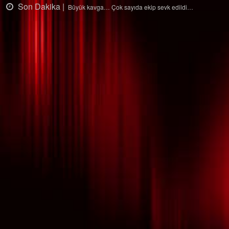
Son Dakika |
Ağaçtan düştü…