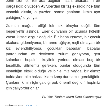
John Donne, "Bir ada değildir insan, anakaranın bir
parçasıdır, o yüzden Avrupa'dan bir taş eksildiğinde tüm
insanlık eksilir, o yüzden sorma çanların kimin için
çaldığını," diyor ya.
Zulmün mağdur ettiği tek tek bireyler değil, tüm
beşeriyettir aslında. Eğer dünyanın bir ucunda kölelik
varsa kimse özgür değildir.
Bir baba işsizse, bir çocuk
okuluna gidemiyorsa, bir anne ağlıyor, reşit olmayan bir
kız evlendiriliyorsa, çocuklar babadan, babalar
patronundan ve devletten zulüm görüyorsa,
geri
kalanların hepsinin keyfinin yerinde olması boş bir
tesellidir.
Bilmemiz gereken, bunlar olduğunda tüm
insanlığın eksik olduğu ve bir elimiz yağda, bir elimiz
baldayken bile haksızlıklara karşı durmamız gerektiğidir.
Çanların kimin için çaldığı pek önemli değildir, hepimiz
için çalıyordur onlar...
Bu Yazı Toplam
3929
Defa Okunmuştur