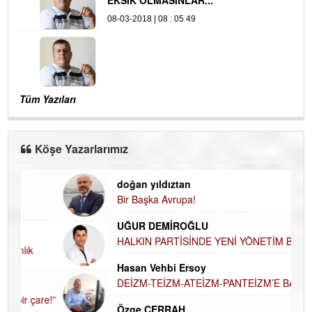
EKSİK OLMASINLAR...
08-03-2018 | 08 : 05 49
Tüm Yazıları
Köşe Yazarlarımız
doğan yıldıztan
Di
Bir Başka Avrupa!
KA
UĞUR DEMİROĞLU
Ha
HALKIN PARTİSİNDE YENİ YÖNETİM BELİRLENDİ…
DÜ
AH
Hasan Vehbi Ersoy
Hü
DEİZM-TEİZM-ATEİZM-PANTEİZM’E BAKIŞ
H
Özge CERRAH