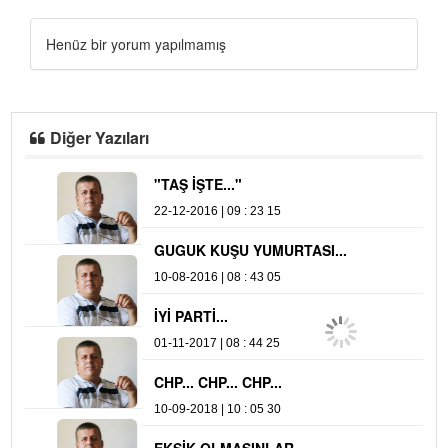
Henüz bir yorum yapılmamış
Diğer Yazıları
"TAŞ İŞTE..."
A
22-12-2016 | 09 : 23 15
04
GUGUK KUŞU YUMURTASI...
Y
10-08-2016 | 08 : 43 05
16
İYİ PARTİ...
01-11-2017 | 08 : 44 25
CHP... CHP... CHP...
10-09-2018 | 10 : 05 30