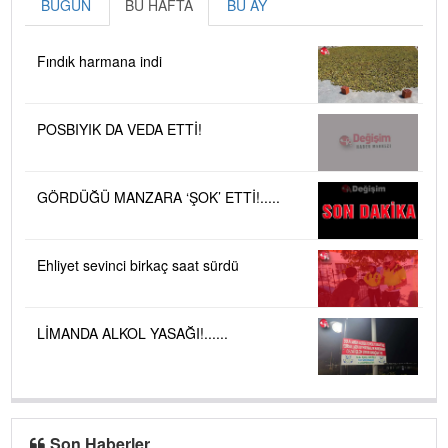
BUGÜN
BU HAFTA
BU AY
Fındık harmana indi
POSBIYIK DA VEDA ETTİ!
GÖRDÜĞÜ MANZARA ‘ŞOK’ ETTİ!.....
Ehliyet sevinci birkaç saat sürdü
LİMANDA ALKOL YASAĞI!......
Son Haberler