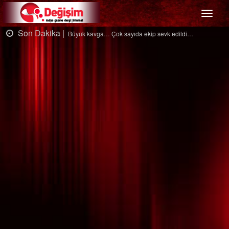
Menü
Son Dakika |
Ağaçtan düştü…