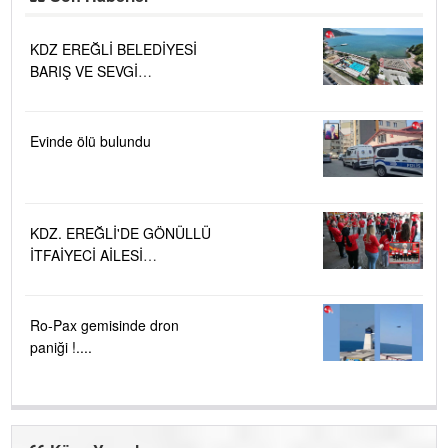
KDZ EREĞLİ BELEDİYESİ
BARIŞ VE SEVGİ
PLAJLARINDA DENİZ SUYU
KALİTESİ "MÜKEMMEL"
Evinde ölü bulundu
KDZ. EREĞLİ'DE GÖNÜLLÜ
İTFAİYECİ AİLESİ
BÜYÜYOR...
Ro-Pax gemisinde dron
paniği !....