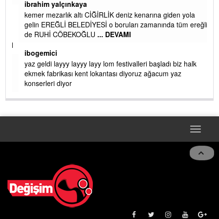
ibrahim yalçınkaya
kemer mezarlık altı CİĞİRLİK deniz kenarına giden yola
gelin EREĞLİ BELEDİYESİ o boruları zamanında tüm ereğli
de RUHİ CÖBEKOĞLU
... DEVAMI
AMI
ibogemici
yaz geldi layyy layyy layy lom festivalleri başladı biz halk
ekmek fabrikası kent lokantası diyoruz ağacum yaz
konserleri diyor
Toggle
navigat