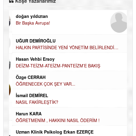
Köşe Yazarlarımız
doğan yıldıztan
Di
Bir Başka Avrupa!
KA
Ha
UĞUR DEMİROĞLU
DÜ
AH
HALKIN PARTİSİNDE YENİ YÖNETİM BELİRLENDİ…
Hü
Hasan Vehbi Ersoy
H
DEİZM-TEİZM-ATEİZM-PANTEİZM’E BAKIŞ
El
Özge CERRAH
EC
ÖĞRENECEK ÇOK ŞEY VAR...
Du
İsmail DEMİREL
İN
NASIL FAKİRLEŞTİK?
NA
Ku
Harun KARA
Ço
ÖĞRETMENİM , HAKKINI NASIL ÖDERİM !