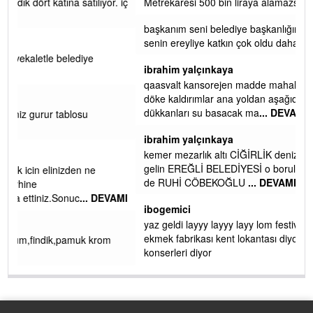
 iç
Metrekaresi 500 bin liraya alamazsın.
başkanım seni belediye başkanlığında da görmek isteriz
senin ereyliye katkın çok oldu daha da olacaktır
ibrahim yalçınkaya
qaasvalt kansorejen madde mahalle aralarında asvalt döke
döke kaldırımlar ana yoldan aşağıda kaldı bi yağmurda
dükkanları su basacak ma
... DEVAMI
ibrahim yalçınkaya
kemer mezarlık altı CİĞİRLİK deniz kenarına giden yola
gelin EREĞLİ BELEDİYESİ o boruları zamanında tüm ereğli
de RUHİ CÖBEKOĞLU
... DEVAMI
AMI
ibogemici
yaz geldi layyy layyy layy lom festivalleri başladı biz halk
ekmek fabrikası kent lokantası diyoruz ağacum yaz
konserleri diyor