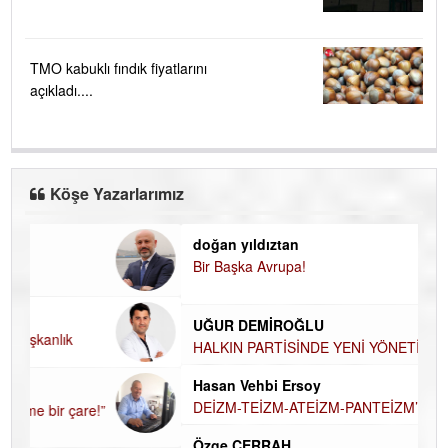
TMO kabuklı fındık fiyatlarını
açıkladı....
Köşe Yazarlarımız
doğan yıldıztan
Di
Bir Başka Avrupa!
KA
Ha
UĞUR DEMİROĞLU
DÜ
AH
HALKIN PARTİSİNDE YENİ YÖNETİM
BELİRLENDİ…
Hü
Hasan Vehbi Ersoy
H
DEİZM-TEİZM-ATEİZM-PANTEİZM’E BAKIŞ
El