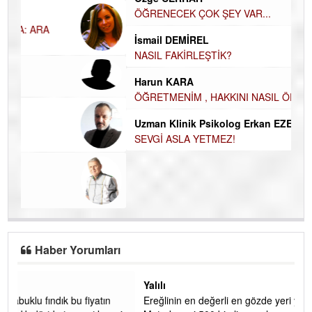
EC
Özge CERRAH
ÖĞRENECEK ÇOK ŞEY VAR...
Du
İN
İsmail DEMİREL
NA
NASIL FAKİRLEŞTİK?
Ku
Harun KARA
Ço
ÖĞRETMENİM , HAKKINI NASIL ÖDERİM !
Uzman Klinik Psikolog Erkan EZERÇE
SEVGİ ASLA YETMEZ!
Haber Yorumları
Yalılı
Ereğlinin en değerli en gözde yeri yalı caddesi ve çevresidir.