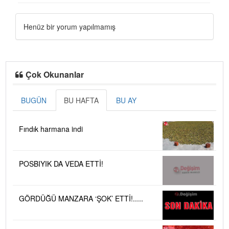
Henüz bir yorum yapılmamış
Çok Okunanlar
BUGÜN
BU HAFTA
BU AY
Fındık harmana indi
POSBIYIK DA VEDA ETTİ!
GÖRDÜĞÜ MANZARA ‘ŞOK’ ETTİ!.....