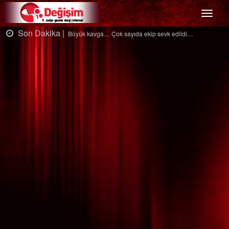
Menü
Son Dakika |
dildi…
Ağaçtan düştü…