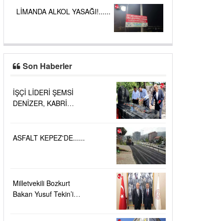
LİMANDA ALKOL YASAĞI!......
Son Haberler
İŞÇİ LİDERİ ŞEMSİ
DENİZER, KABRİ
BAŞINDA ANILDI.....
ASFALT KEPEZ'DE......
Milletvekili Bozkurt
Bakan Yusuf Tekin’i
ziyaret etti