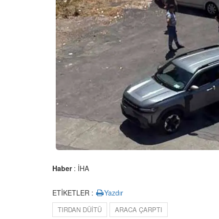
Haber
: İHA
ETİKETLER :
Yazdır
TIRDAN DÜİTÜ
ARACA ÇARPTI