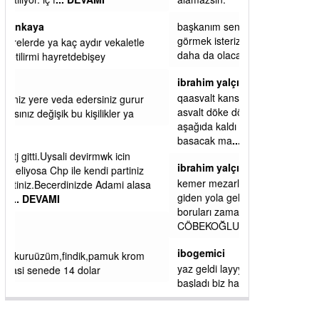
başkanım seni belediye başkanlığında da
görmek isteriz senin ereyliye katkın çok oldu
daha da olacaktır
ibrahim yalçınkaya
qaasvalt kansorejen madde mahalle aralarında
asvalt döke döke kaldırımlar ana yoldan
aşağıda kaldı bi yağmurda dükkanları su
basacak ma
... DEVAMI
ibrahim yalçınkaya
kemer mezarlık altı CİĞİRLİK deniz kenarına
giden yola gelin EREĞLİ BELEDİYESİ o
boruları zamanında tüm ereğli de RUHİ
CÖBEKOĞLU
... DEVAMI
ibogemici
yaz geldi layyy layyy layy lom festivalleri
başladı biz halk ekmek fabrikası kent lokantası
diyoruz ağacum yaz konserleri diyor