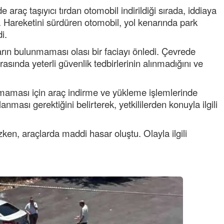
 araç taşıyıcı tırdan otomobil indirildiği sırada, iddiaya
. Hareketini sürdüren otomobil, yol kenarında park
i.
ın bulunmaması olası bir faciayı önledi. Çevrede
asında yeterli güvenlik tedbirlerinin alınmadığını ve
maması için araç indirme ve yükleme işlemlerinde
Semih ÇOLAK
nması gerektiğini belirterek, yetkililerden konuyla ilgili
SEÇMEN NE DEDİ?
, araçlarda maddi hasar oluştu. Olayla ilgili
Op. Dr. Erol GÜNEN
Kemiklerinizi Sessizce Çürüten 6
Alışkanlık
Şenol AZMAN
“Aman doktor, yaman doktor.
Derdime bir çare!” – 2-
Merve KIRAN
KİLO KONTROLÜNDE KİLİT