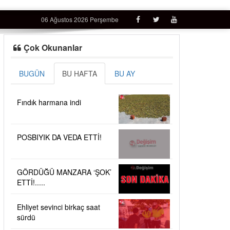
06 Ağustos 2026 Perşembe
Çok Okunanlar
BUGÜN
BU HAFTA
BU AY
Fındık harmana indi
POSBIYIK DA VEDA ETTİ!
GÖRDÜĞÜ MANZARA ‘ŞOK’
ETTİ!.....
Ehliyet sevinci birkaç saat
sürdü