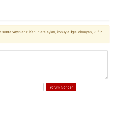
ibrahim yalçınkaya
POSBIYIK nerelerde ya kaç aydır vekaletle
belediye yönetilirmi hayretdebişey
Kadir inanc
 sonra yayınlanır. Kanunlara aykırı, konuyla ilgisi olmayan, küfür
Ekmek yediğiniz yere veda edersiniz gurur
tablosu yaparsınız değişik bu kişilikler ya
Muhammed
Valla tren kactj gitti.Uysali devirmwk icin
elinizden ne geliyosa Chp ile kendi partiniz
aleyhine calistiniz.Becerdinizde Adami alasa
ettiniz.Sonuc
... DEVAMI
Ali
1950 türkiye
Yorum Gönder
ihracati,tütün,kuruüzüm,findik,pamuk krom
mdeni,kafa basi senede 14 dolar