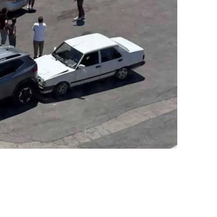
NOKTA: ARA ÖĞÜNLER
Konuk Yazar
Temiz enerji ve gelecek
mücadelesi
Uğuralp CİVELEK
“Bu bir suç duyurusudur”
Özkan Doğan
YEREL RADYO VE REKLAM
Mustafa Ozturk
İç fındığın fiyatı bu gün 1600 TL Kabuklu fınd
bu fiyatın dörtte biri yani 400 TL olmalı. iç fın
dört katına satılıyor. iç f
... DEVAMI