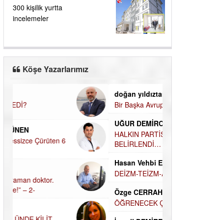
300 kişilik yurtta
incelemeler
Köşe Yazarlarımız
doğan yıldıztan
Dilek Şen Kara
Bir Başka Avrupa!
KAYIP-YAS SÜR
UĞUR DEMİROĞLU
Hamdi Güner
HALKIN PARTİSİNDE YENİ YÖNETİM
DÜNYASI İÇİN
BELİRLENDİ…
MÜSLÜMAN AHİ
Hasan Vehbi Ersoy
Hüseyin Aksak
DEİZM-TEİZM-ATEİZM-PANTEİZM’E BAKIŞ
HAVADAN SUD
Özge CERRAH
Elif Yapıcı
ÖĞRENECEK ÇOK ŞEY VAR...
ECHO İLE NARC
HİKÂYESİ