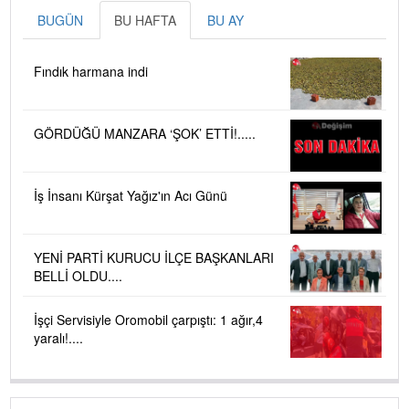
BUGÜN
BU HAFTA
BU AY
Fındık harmana indi
GÖRDÜĞÜ MANZARA ‘ŞOK’ ETTİ!.....
İş İnsanı Kürşat Yağız'ın Acı Günü
YENİ PARTİ KURUCU İLÇE BAŞKANLARI
BELLİ OLDU....
İşçi Servisiyle Oromobil çarpıştı: 1 ağır,4
yaralı!....