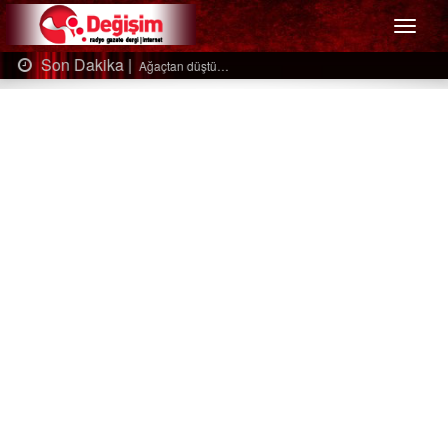
Menü
Son Dakika |
Ağaçtan düştü…