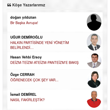
Köşe Yazarlarımız
doğan yıldıztan
Di
Bir Başka Avrupa!
KA
Ha
UĞUR DEMİROĞLU
DÜ
AH
HALKIN PARTİSİNDE YENİ YÖNETİM
BELİRLENDİ…
Hü
Hasan Vehbi Ersoy
H
DEİZM-TEİZM-ATEİZM-PANTEİZM’E BAKIŞ
El
EC
Özge CERRAH
ÖĞRENECEK ÇOK ŞEY VAR...
Du
İN
NA
İsmail DEMİREL
NASIL FAKİRLEŞTİK?
Ku
Ço