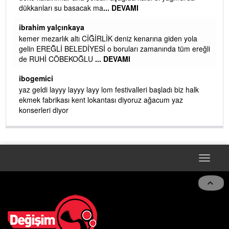
dükkanları su basacak ma
... DEVAMI
ibrahim yalçınkaya
kemer mezarlık altı CİĞİRLİK deniz kenarına giden yola
gelin EREĞLİ BELEDİYESİ o boruları zamanında tüm ereğli
de RUHİ CÖBEKOĞLU
... DEVAMI
AMI
ibogemici
yaz geldi layyy layyy layy lom festivalleri başladı biz halk
ekmek fabrikası kent lokantası diyoruz ağacum yaz
konserleri diyor
Toggle
navigat