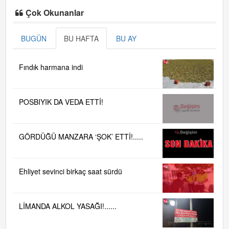
Çok Okunanlar
BUGÜN
BU HAFTA
BU AY
Fındık harmana indi
POSBIYIK DA VEDA ETTİ!
GÖRDÜĞÜ MANZARA ‘ŞOK’ ETTİ!.....
Ehliyet sevinci birkaç saat sürdü
LİMANDA ALKOL YASAĞI!......