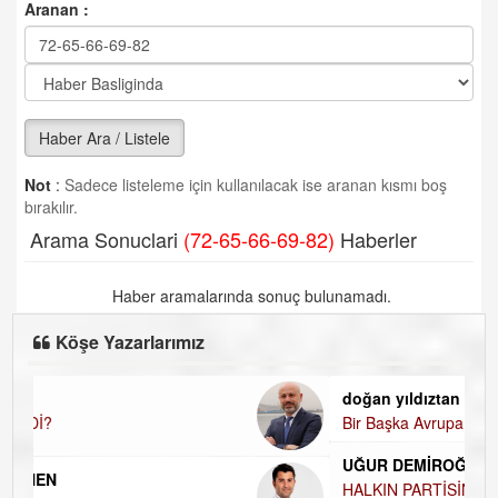
Aranan :
Haber Ara / Listele
Not
:
Sadece listeleme için kullanılacak ise aranan kısmı boş
bırakılır.
Arama Sonuclari
(72-65-66-69-82)
Haberler
Haber aramalarında sonuç bulunamadı.
Köşe Yazarlarımız
doğan yıldıztan
Bir Başka Avrupa!
UĞUR DEMİROĞLU
HALKIN PARTİSİNDE YENİ YÖNETİM BELİRLENDİ…