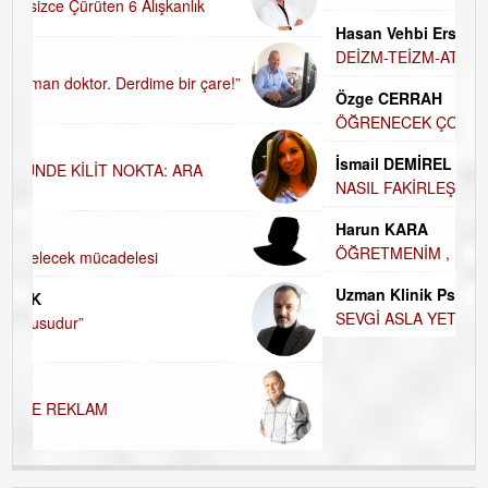
Hasan Vehbi Ersoy
DEİZM-TEİZM-ATEİZM-PANTEİZM’E BAKIŞ
Özge CERRAH
ÖĞRENECEK ÇOK ŞEY VAR...
İsmail DEMİREL
NASIL FAKİRLEŞTİK?
Harun KARA
ÖĞRETMENİM , HAKKINI NASIL ÖDERİM !
Uzman Klinik Psikolog Erkan EZERÇE
SEVGİ ASLA YETMEZ!