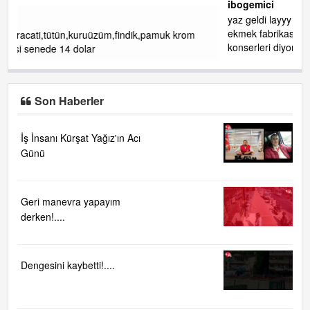
ibogemici
yaz geldi layyy layyy layy lom festivalleri başladı biz halk
ekmek fabrikası kent lokantası diyoruz ağacum yaz
om
konserleri diyor
Son Haberler
İş İnsanı Kürşat Yağız'ın Acı
Günü
Geri manevra yapayım
derken!....
Dengesini kaybetti!....