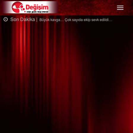
Menü
Dakika |
Son Da
Büyük kavga… Çok sayıda ekip sevk edildi…