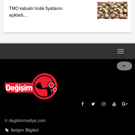
TMO kabuklı fındık fiyatlarını
açıkladı....
Toggle
navigat
© degisimmedya.com
İletişim Bilgileri