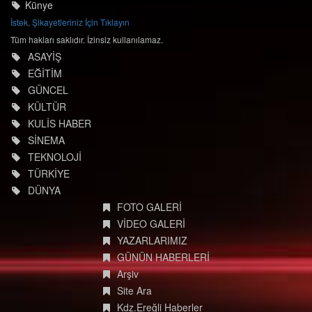
Künye
İstek, Şikayetleriniz İçin Tıklayın
Tüm hakları saklıdır. İzinsiz kullanılamaz.
ASAYİŞ
EĞİTİM
GÜNCEL
KÜLTÜR
KULİS HABER
SİNEMA
TEKNOLOJİ
TÜRKİYE
DÜNYA
FOTO GALERİ
VİDEO GALERİ
YAZARLARIMIZ
GÜNÜN HABERLERİ
Arşiv
Site Ara
Kdz.Ereğli Haberler