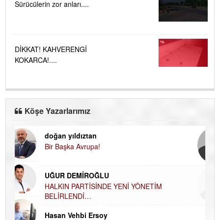
Sürücülerin zor anları....
DİKKAT! KAHVERENGİ
KOKARCA!....
Köşe Yazarlarımız
doğan yıldıztan
Di
Bir Başka Avrupa!
KA
Ha
UĞUR DEMİROĞLU
DÜ
AH
HALKIN PARTİSİNDE YENİ YÖNETİM
BELİRLENDİ…
Hü
Hasan Vehbi Ersoy
H