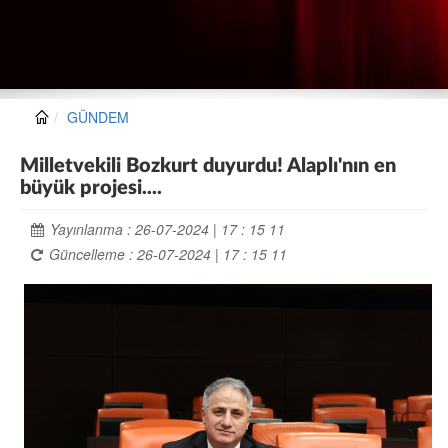
GÜNDEM
Milletvekili Bozkurt duyurdu! Alaplı'nın en
büyük projesi....
Yayınlanma : 26-07-2024 | 17 : 15 11
Güncelleme : 26-07-2024 | 17 : 15 11