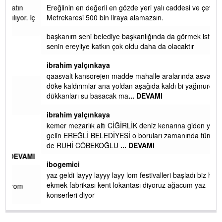
Yalılı
Ereğlinin en değerli en gözde yeri yalı caddesi ve çevresidir.
 iç
Metrekaresi 500 bin liraya alamazsın.
başkanım seni belediye başkanlığında da görmek isteriz
senin ereyliye katkın çok oldu daha da olacaktır
ibrahim yalçınkaya
qaasvalt kansorejen madde mahalle aralarında asvalt döke
döke kaldırımlar ana yoldan aşağıda kaldı bi yağmurda
dükkanları su basacak ma
... DEVAMI
ibrahim yalçınkaya
kemer mezarlık altı CİĞİRLİK deniz kenarına giden yola
gelin EREĞLİ BELEDİYESİ o boruları zamanında tüm ereğli
de RUHİ CÖBEKOĞLU
... DEVAMI
AMI
ibogemici
yaz geldi layyy layyy layy lom festivalleri başladı biz halk
ekmek fabrikası kent lokantası diyoruz ağacum yaz
konserleri diyor