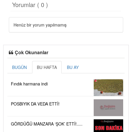
Yorumlar ( 0 )
Henüz bir yorum yapılmamış
Çok Okunanlar
BUGÜN
BU HAFTA
BU AY
Fındık harmana indi
POSBIYIK DA VEDA ETTİ!
GÖRDÜĞÜ MANZARA ‘ŞOK’ ETTİ!.....