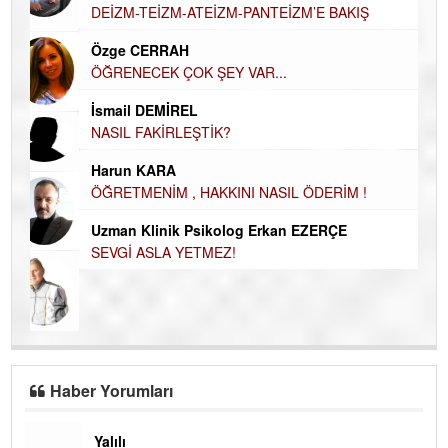
DEİZM-TEİZM-ATEİZM-PANTEİZM’E BAKIŞ
El
EC
Özge CERRAH
ÖĞRENECEK ÇOK ŞEY VAR...
Du
İN
NA
İsmail DEMİREL
NASIL FAKİRLEŞTİK?
Ku
Ço
Harun KARA
ÖĞRETMENİM , HAKKINI NASIL ÖDERİM !
Uzman Klinik Psikolog Erkan EZERÇE
SEVGİ ASLA YETMEZ!
Haber Yorumları