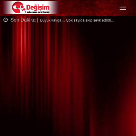
Menü
Son Dakika |
Ağaçtan düştü…