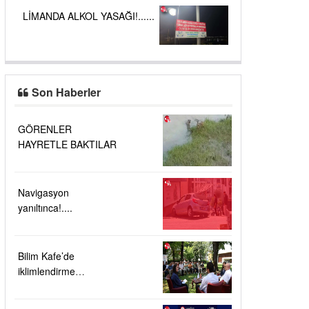
LİMANDA ALKOL YASAĞI!......
Son Haberler
GÖRENLER
HAYRETLE BAKTILAR
Navigasyon
yanıltınca!....
Bilim Kafe’de
iklimlendirme
teknolojilerinin geleceği
ele alındı