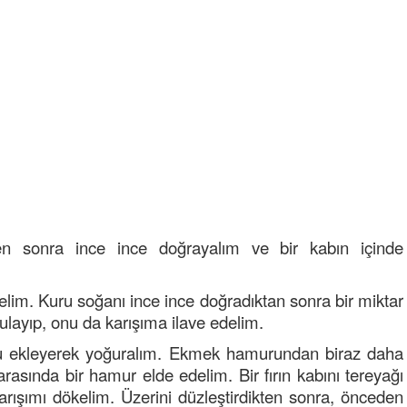
Semih ÇOLAK
SEÇMEN NE DEDİ?
Op. Dr. Erol GÜNEN
ten sonra ince ince doğrayalım ve bir kabın içinde
Kemiklerinizi Sessizce Çürüten 6
Alışkanlık
elim. Kuru soğanı ince ince doğradıktan sonra bir miktar
Şenol AZMAN
ulayıp, onu da karışıma ilave edelim.
“Aman doktor, yaman doktor.
 su ekleyerek yoğuralım. Ekmek hamurundan biraz daha
Derdime bir çare!” – 2-
sında bir hamur elde edelim. Bir fırın kabını tereyağı
Merve KIRAN
arışımı dökelim. Üzerini düzleştirdikten sonra, önceden
KİLO KONTROLÜNDE KİLİT