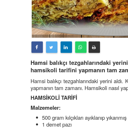
Hamsi balıkçı tezgahlarındaki yerin
hamsikoli tarifini yapmanın tam zama
Hamsi balıkçı tezgahlarındaki yerini aldı. 
yapmanın tam zamanı. Hamsikoli nasıl yapıl
HAMSİKOLİ TARİFİ
Malzemeler:
500 gram kılçıkları ayıklanıp yıkanmı
1 demet pazı