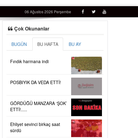
06 Ağustos 2026 Perşembe
Çok Okunanlar
BUGÜN
BU HAFTA
BU AY
Fındık harmana indi
POSBIYIK DA VEDA ETTİ!
GÖRDÜĞÜ MANZARA ‘ŞOK’
ETTİ!.....
Ehliyet sevinci birkaç saat
sürdü