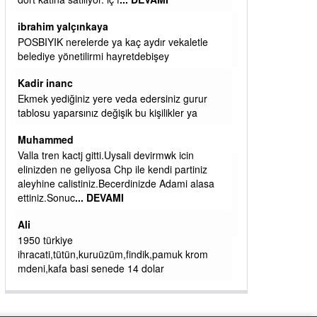
başkanım seni belediye başkanlığında da
görmek isteriz senin ereyliye katkın çok oldu
daha da olacaktır
ibrahim yalçınkaya
qaasvalt kansorejen madde mahalle aralarında
asvalt döke döke kaldırımlar ana yoldan
aşağıda kaldı bi yağmurda dükkanları su
basacak ma
... DEVAMI
ibrahim yalçınkaya
kemer mezarlık altı CİĞİRLİK deniz kenarına
giden yola gelin EREĞLİ BELEDİYESİ o
boruları zamanında tüm ereğli de RUHİ
CÖBEKOĞLU
... DEVAMI
ibogemici
yaz geldi layyy layyy layy lom festivalleri
başladı biz halk ekmek fabrikası kent lokantası
diyoruz ağacum yaz konserleri diyor