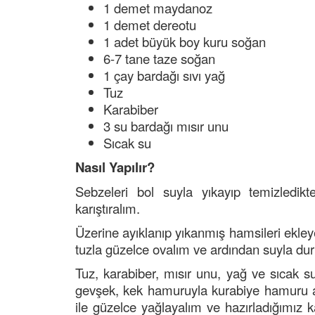
1 demet maydanoz
1 demet dereotu
1 adet büyük boy kuru soğan
6-7 tane taze soğan
1 çay bardağı sıvı yağ
Tuz
Karabiber
3 su bardağı mısır unu
Sıcak su
Nasıl Yapılır?
Sebzeleri bol suyla yıkayıp temizledik
karıştıralım.
Üzerine ayıklanıp yıkanmış hamsileri ekley
tuzla güzelce ovalım ve ardından suyla dur
Tuz, karabiber, mısır unu, yağ ve sıcak
gevşek, kek hamuruyla kurabiye hamuru ara
ile güzelce yağlayalım ve hazırladığımız k