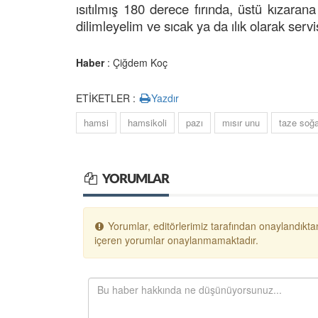
ısıtılmış 180 derece fırında, üstü kızaran
dilimleyelim ve sıcak ya da ılık olarak ser
Haber
: Çiğdem Koç
ETİKETLER :
Yazdır
hamsi
hamsikoli
pazı
mısır unu
taze soğ
YORUMLAR
Yorumlar, editörlerimiz tarafından onaylandıktan
içeren yorumlar onaylanmamaktadır.