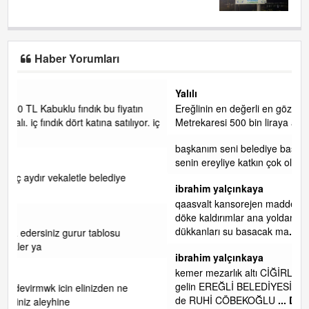
Haber Yorumları
Yalılı
Ereğlinin en değerli en gözde yeri yalı caddesi ve çevresidir.
. iç
Metrekaresi 500 bin liraya alamazsın.
başkanım seni belediye başkanlığında da görmek isteriz
senin ereyliye katkın çok oldu daha da olacaktır
ibrahim yalçınkaya
qaasvalt kansorejen madde mahalle aralarında asvalt döke
döke kaldırımlar ana yoldan aşağıda kaldı bi yağmurda
dükkanları su basacak ma
... DEVAMI
ibrahim yalçınkaya
kemer mezarlık altı CİĞİRLİK deniz kenarına giden yola
gelin EREĞLİ BELEDİYESİ o boruları zamanında tüm ereğli
de RUHİ CÖBEKOĞLU
... DEVAMI