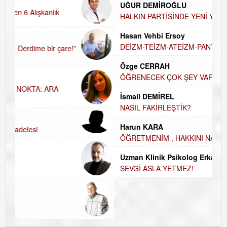
UĞUR DEMİROĞLU
D
A
HALKIN PARTİSİNDE YENİ YÖNETİM BELİRLENDİ…
H
Hasan Vehbi Ersoy
H
DEİZM-TEİZM-ATEİZM-PANTEİZM’E BAKIŞ
El
Özge CERRAH
E
ÖĞRENECEK ÇOK ŞEY VAR...
D
İsmail DEMİREL
İ
NASIL FAKİRLEŞTİK?
N
Harun KARA
K
ÖĞRETMENİM , HAKKINI NASIL ÖDERİM !
Ç
Uzman Klinik Psikolog Erkan EZERÇE
SEVGİ ASLA YETMEZ!