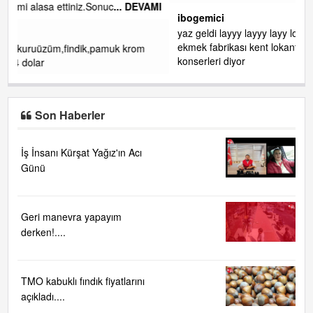
AMI
ibogemici
yaz geldi layyy layyy layy lom festivalleri başladı biz halk
ekmek fabrikası kent lokantası diyoruz ağacum yaz
konserleri diyor
Son Haberler
İş İnsanı Kürşat Yağız'ın Acı
Günü
Geri manevra yapayım
derken!....
TMO kabuklı fındık fiyatlarını
açıkladı....