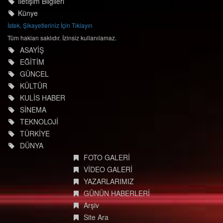
İletişim Bilgileri
Künye
İstek, Şikayetleriniz İçin Tıklayın
Tüm hakları saklıdır. İzinsiz kullanılamaz.
ASAYİŞ
EĞİTİM
GÜNCEL
KÜLTÜR
KULİS HABER
SİNEMA
TEKNOLOJİ
TÜRKİYE
DÜNYA
FOTO GALERİ
VİDEO GALERİ
YAZARLARIMIZ
GÜNÜN HABERLERİ
Arşiv
Site Ara