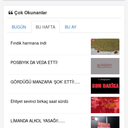
Çok Okunanlar
BUGÜN
BU HAFTA
BU AY
Fındık harmana indi
POSBIYIK DA VEDA ETTİ!
GÖRDÜĞÜ MANZARA ‘ŞOK’ ETTİ!.....
Ehliyet sevinci birkaç saat sürdü
LİMANDA ALKOL YASAĞI!......