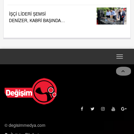
İŞÇİ LİDERİ ŞEMSİ
DENİZER, KABRİ BAŞINDA
ANILDI.....
Toggle
navigat
© degisimmedya.com