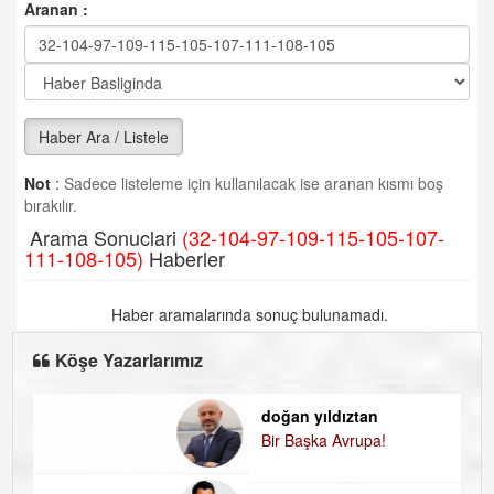
Aranan :
Haber Ara / Listele
Not
:
Sadece listeleme için kullanılacak ise aranan kısmı boş
bırakılır.
Arama Sonuclari
(32-104-97-109-115-105-107-
111-108-105)
Haberler
Haber aramalarında sonuç bulunamadı.
Köşe Yazarlarımız
doğan yıldıztan
D
Bir Başka Avrupa!
K
H