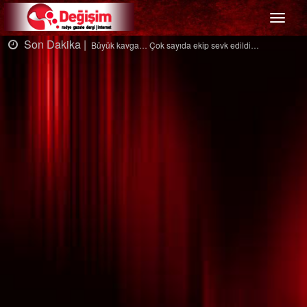
Menü
Son Dakika |
avga… Çok sayıda ekip sevk edildi…
Ağaçtan d