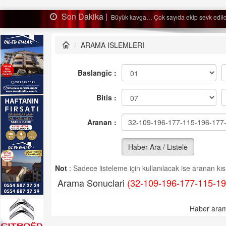
Son Dakika |
Ağaçtan düştü…
ARAMA ISLEMLERI
Baslangic :
Bitis :
Aranan :
Haber Ara / Listele
Not
:
Sadece listeleme için kullanılacak ise aranan kısm
Arama Sonuclari
(32-109-196-177-115-19
Haber aram