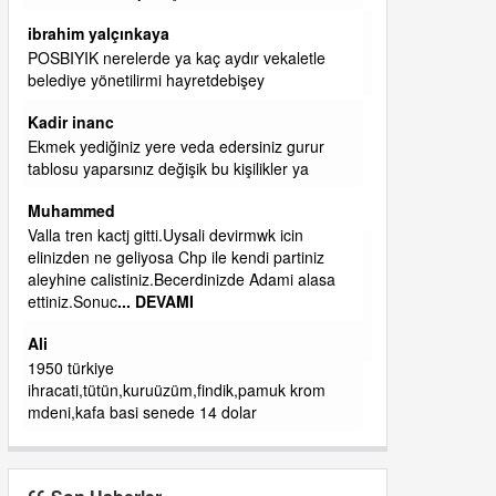
başkanım seni belediye başkanlığında da
görmek isteriz senin ereyliye katkın çok oldu
daha da olacaktır
ibrahim yalçınkaya
qaasvalt kansorejen madde mahalle aralarında
asvalt döke döke kaldırımlar ana yoldan
aşağıda kaldı bi yağmurda dükkanları su
basacak ma
... DEVAMI
ibrahim yalçınkaya
kemer mezarlık altı CİĞİRLİK deniz kenarına
giden yola gelin EREĞLİ BELEDİYESİ o
boruları zamanında tüm ereğli de RUHİ
CÖBEKOĞLU
... DEVAMI
ibogemici
yaz geldi layyy layyy layy lom festivalleri
başladı biz halk ekmek fabrikası kent lokantası
diyoruz ağacum yaz konserleri diyor