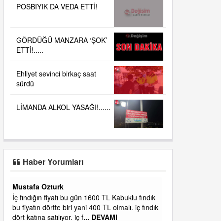
POSBIYIK DA VEDA ETTİ!
GÖRDÜĞÜ MANZARA ‘ŞOK’
ETTİ!.....
Ehliyet sevinci birkaç saat
sürdü
LİMANDA ALKOL YASAĞI!......
Haber Yorumları
Yalılı
ık
Ereğlinin en değerli en gözde yeri yalı caddesi
dık
ve çevresidir. Metrekaresi 500 bin liraya
alamazsın.