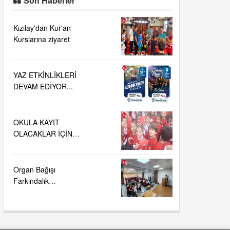
Son Haberler
Kızılay'dan Kur'an
Kurslarına ziyaret
YAZ ETKİNLİKLERİ
DEVAM EDİYOR...
OKULA KAYIT
OLACAKLAR İÇİN
ÖNEMLİ AÇIKLAMA….
Organ Bağışı
Farkındalık
Toplantısı....