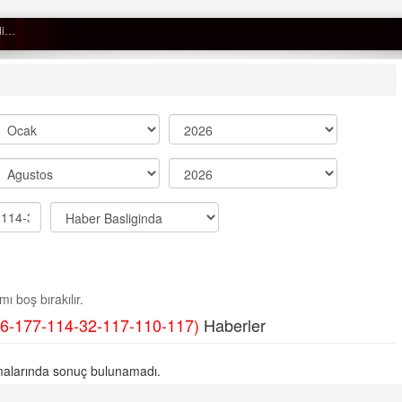
Semih ÇOLAK
SEÇMEN NE DEDİ?
Op. Dr. Erol GÜNEN
Kemiklerinizi Sessizce Çürüten 6
Alışkanlık
Şenol AZMAN
“Aman doktor, yaman doktor.
ı boş bırakılır.
Derdime bir çare!” – 2-
6-177-114-32-117-110-117)
Haberler
Merve KIRAN
KİLO KONTROLÜNDE KİLİT
alarında sonuç bulunamadı.
NOKTA: ARA ÖĞÜNLER