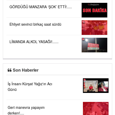
GÖRDÜĞÜ MANZARA ‘ŞOK’ ETTİ!.....
Ehliyet sevinci birkaç saat sürdü
LİMANDA ALKOL YASAĞI!......
Son Haberler
İş İnsanı Kürşat Yağız'ın Acı
Günü
Geri manevra yapayım
derken!....