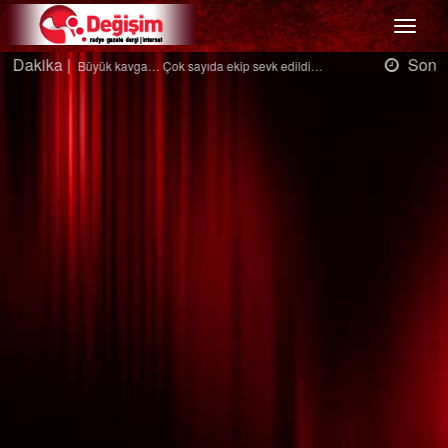
Menü
Son Dakika |
Ağaçtan düştü…