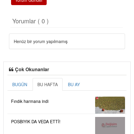
Yorum Gönder
Yorumlar ( 0 )
Henüz bir yorum yapılmamış
Çok Okunanlar
BUGÜN
BU HAFTA
BU AY
Fındık harmana indi
POSBIYIK DA VEDA ETTİ!