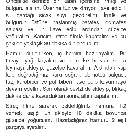
Öncelikle derince bir kabın içerisine irmiği ve
bulguru alalım. Üzerine tuz ve kimyon ilave edip 1
su bardağı sıcak suyu gezdirelim. İrmik ve
bulgurun üstüne haşlanmış patates, domates
salçası ve un ilave edip ardından güzelce
yoğuralım. Karışımı streç filmle kapatalım ve bu
şekilde yaklaşık 30 dakika dinlendirelim.
Hamur dinlenirken, iç harcını hazırlayalım. Bir
tavaya yağı koyalım ve biraz kızdırdıktan sonra
kıymayı ekleyip, güzelce kavuralım. Ardından küp
küp doğradığımız kuru soğan, domates salçası,
tuz, karabiber ve pul biberi ilave edip kavurmaya
devam edelim. Son olarak cevizi de ekleyip, birkaç
dakika daha kavurduktan sonra altını kapatalım.
Streç filme sararak beklettiğimiz hamura 1-2
yemek kaşığı un ekleyip 10 dakika boyunca
güzelce yoğuralım. Hazırladığınız hamuru 2 eşit
parçaya ayıralım.