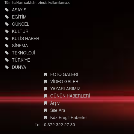
Tüm hakları saklıdır. İzinsiz kullanılamaz.
ASAYİŞ
EĞİTİM
GÜNCEL
KÜLTÜR
KULİS HABER
SİNEMA
TEKNOLOJİ
TÜRKİYE
DÜNYA
FOTO GALERİ
VİDEO GALERİ
YAZARLARIMIZ
GÜNÜN HABERLERİ
Arşiv
Site Ara
Kdz.Ereğli Haberler
Tel : 0 372 322 27 30