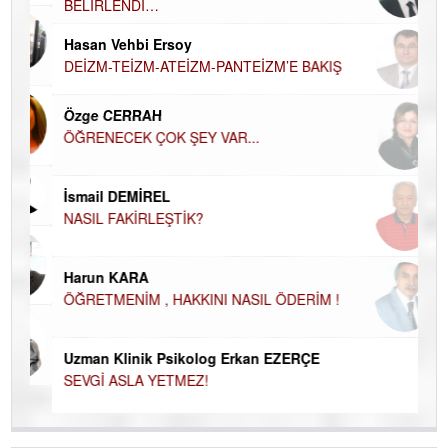
BELİRLENDİ…
Hü
Hasan Vehbi Ersoy
H
DEİZM-TEİZM-ATEİZM-PANTEİZM’E BAKIŞ
El
EC
Özge CERRAH
ÖĞRENECEK ÇOK ŞEY VAR...
Du
İN
NA
İsmail DEMİREL
NASIL FAKİRLEŞTİK?
Ku
Ço
Harun KARA
ÖĞRETMENİM , HAKKINI NASIL ÖDERİM !
Uzman Klinik Psikolog Erkan EZERÇE
SEVGİ ASLA YETMEZ!