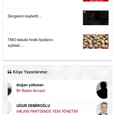
Dengesini kaybetti!....
TMO kabuklı fındık fiyatlarını
açıkladı....
Köşe Yazarlarımız
doğan yıldıztan
Di
Bir Başka Avrupa!
KA
Ha
UĞUR DEMİROĞLU
DÜ
AH
HALKIN PARTİSİNDE YENİ YÖNETİM