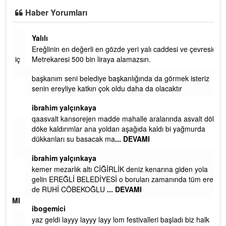
Haber Yorumları
Yalılı
Ereğlinin en değerli en gözde yeri yalı caddesi ve çevresidir.
 iç
Metrekaresi 500 bin liraya alamazsın.
başkanım seni belediye başkanlığında da görmek isteriz
senin ereyliye katkın çok oldu daha da olacaktır
ibrahim yalçınkaya
qaasvalt kansorejen madde mahalle aralarında asvalt döke
döke kaldırımlar ana yoldan aşağıda kaldı bi yağmurda
dükkanları su basacak ma
... DEVAMI
ibrahim yalçınkaya
kemer mezarlık altı CİĞİRLİK deniz kenarına giden yola
gelin EREĞLİ BELEDİYESİ o boruları zamanında tüm ereğli
de RUHİ CÖBEKOĞLU
... DEVAMI
AMI
ibogemici
yaz geldi layyy layyy layy lom festivalleri başladı biz halk