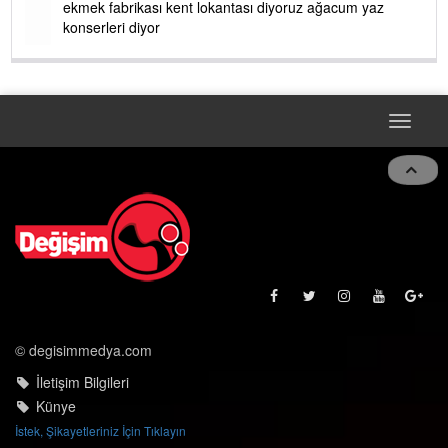
ekmek fabrikası kent lokantası diyoruz ağacum yaz
konserleri diyor
Toggle
naviga
© degisimmedya.com
İletişim Bilgileri
Künye
İstek, Şikayetleriniz İçin Tıklayın