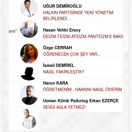
UĞUR DEMİROĞLU
D
A
HALKIN PARTİSİNDE YENİ YÖNETİM
BELİRLENDİ…
Hü
Hasan Vehbi Ersoy
H
DEİZM-TEİZM-ATEİZM-PANTEİZM’E BAKIŞ
El
E
Özge CERRAH
ÖĞRENECEK ÇOK ŞEY VAR...
Du
İ
N
İsmail DEMİREL
NASIL FAKİRLEŞTİK?
Ku
Ço
Harun KARA
ÖĞRETMENİM , HAKKINI NASIL ÖDERİM !
Uzman Klinik Psikolog Erkan EZERÇE
SEVGİ ASLA YETMEZ!