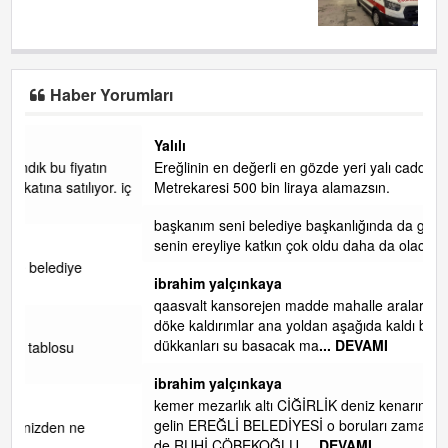
Ağır yaralandı!..
Haber Yorumları
Yalılı
Ereğlinin en değerli en gözde yeri yalı caddesi ve çevresidir.
. iç
Metrekaresi 500 bin liraya alamazsın.
başkanım seni belediye başkanlığında da görmek isteriz
senin ereyliye katkın çok oldu daha da olacaktır
ibrahim yalçınkaya
qaasvalt kansorejen madde mahalle aralarında asvalt döke
döke kaldırımlar ana yoldan aşağıda kaldı bi yağmurda
dükkanları su basacak ma
... DEVAMI
ibrahim yalçınkaya
kemer mezarlık altı CİĞİRLİK deniz kenarına giden yola