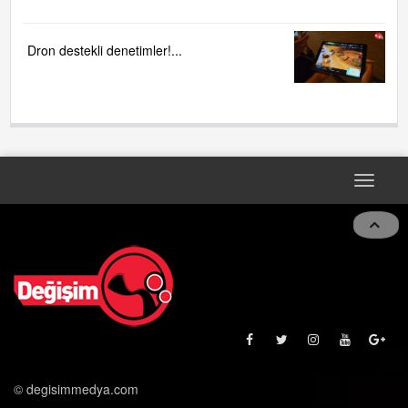
Dron destekli denetimler!...
Toggle
navigat