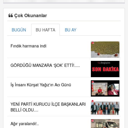
Çok Okunanlar
BUGÜN
BU HAFTA
BU AY
Fındık harmana indi
GÖRDÜĞÜ MANZARA ‘ŞOK’ ETTİ!.....
İş İnsanı Kürşat Yağız'ın Acı Günü
YENİ PARTİ KURUCU İLÇE BAŞKANLARI
BELLİ OLDU....