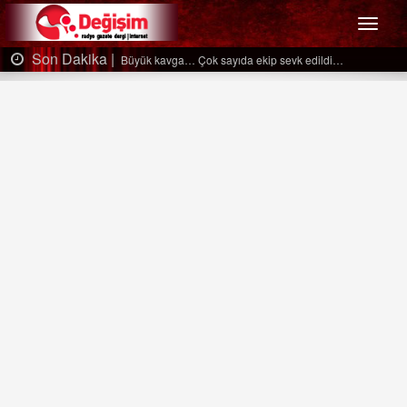
Menü
Son Dakika |
Büyük kavga… Çok sayıda ekip sevk edildi…