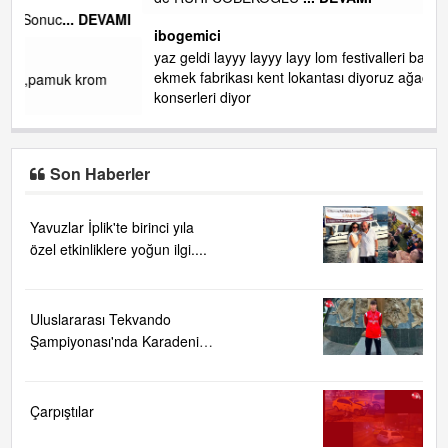
gelin EREĞLİ BELEDİYESİ o boruları zamanında tüm ereğli
de RUHİ CÖBEKOĞLU
... DEVAMI
AMI
ibogemici
yaz geldi layyy layyy layy lom festivalleri başladı biz halk
ekmek fabrikası kent lokantası diyoruz ağacum yaz
konserleri diyor
Son Haberler
Yavuzlar İplik'te birinci yıla
özel etkinliklere yoğun ilgi....
Uluslararası Tekvando
Şampiyonası'nda Karadeniz
Ereğli'ye büyük gurur
Çarpıştılar