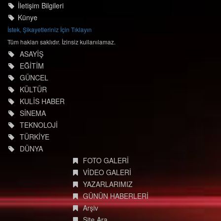
© degisimmedya.com
İletişim Bilgileri
Künye
İstek, Şikayetleriniz İçin Tıklayın
Tüm hakları saklıdır. İzinsiz kullanılamaz.
ASAYİŞ
EĞİTİM
GÜNCEL
KÜLTÜR
KULİS HABER
SİNEMA
TEKNOLOJİ
TÜRKİYE
DÜNYA
FOTO GALERİ
VİDEO GALERİ
YAZARLARIMIZ
GÜNÜN HABERLERİ