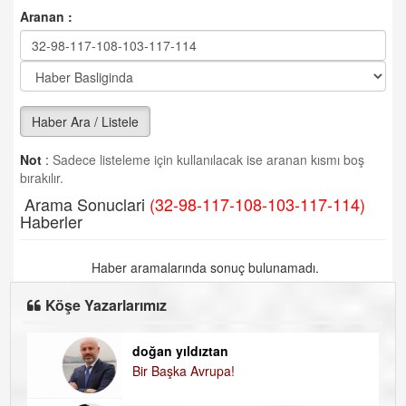
Aranan :
Haber Ara / Listele
Not
:
Sadece listeleme için kullanılacak ise aranan kısmı boş
bırakılır.
Arama Sonuclari
(32-98-117-108-103-117-114)
Haberler
Haber aramalarında sonuç bulunamadı.
Köşe Yazarlarımız
doğan yıldıztan
Di
Bir Başka Avrupa!
KA
H