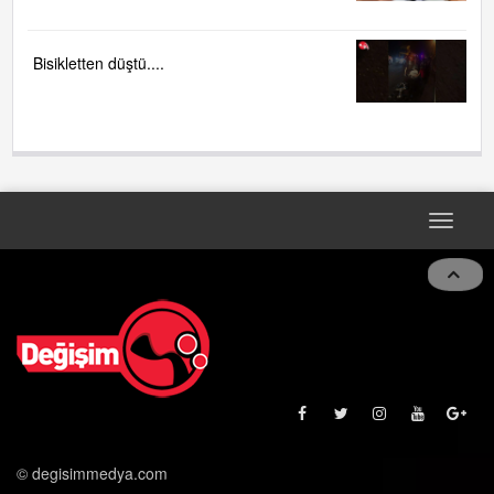
Bisikletten düştü....
Toggle
navigat
© degisimmedya.com