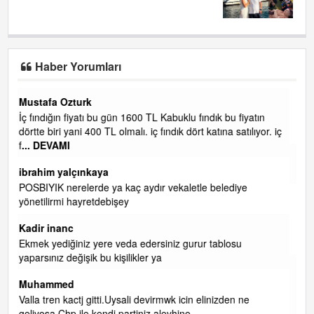
Haber Yorumları
Yalılı
u fiyatın
Ereğlinin en değerli en gözde yeri yalı caddesi ve çevres
 satılıyor. iç
Metrekaresi 500 bin liraya alamazsın.
başkanım seni belediye başkanlığında da görmek isteri
senin ereyliye katkın çok oldu daha da olacaktır
ediye
ibrahim yalçınkaya
qaasvalt kansorejen madde mahalle aralarında asvalt 
döke kaldırımlar ana yoldan aşağıda kaldı bi yağmurda
dükkanları su basacak ma
... DEVAMI
losu
ibrahim yalçınkaya
kemer mezarlık altı CİĞİRLİK deniz kenarına giden yol
gelin EREĞLİ BELEDİYESİ o boruları zamanında tüm er
den ne
de RUHİ CÖBEKOĞLU
... DEVAMI