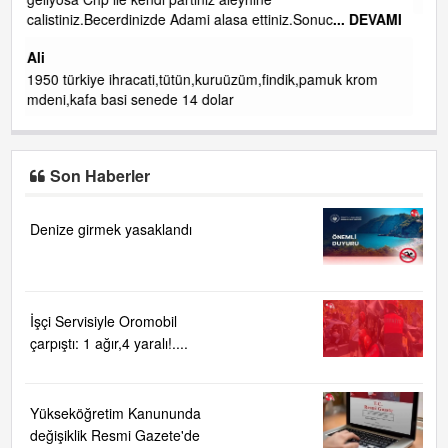
uc
... DEVAMI
ibogemici
yaz geldi layyy layyy layy lom festivalleri başladı biz hal
ekmek fabrikası kent lokantası diyoruz ağacum yaz
amuk krom
konserleri diyor
Son Haberler
Denize girmek yasaklandı
İşçi Servisiyle Oromobil
çarpıştı: 1 ağır,4 yaralı!....
Yükseköğretim Kanununda
değişiklik Resmi Gazete'de