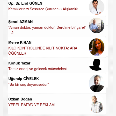
UĞUR DEMİROĞLU
HALKIN PARTİSİNDE YENİ YÖNETİM
BELİRLENDİ…
Hasan Vehbi Ersoy
e!”
DEİZM-TEİZM-ATEİZM-PANTEİZM’E BAKIŞ
Özge CERRAH
ÖĞRENECEK ÇOK ŞEY VAR...
İsmail DEMİREL
NASIL FAKİRLEŞTİK?
Harun KARA
ÖĞRETMENİM , HAKKINI NASIL ÖDERİM !
Uzman Klinik Psikolog Erkan EZERÇE
SEVGİ ASLA YETMEZ!