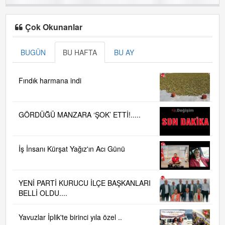
Çok Okunanlar
BUGÜN
BU HAFTA
BU AY
Fındık harmana indi
GÖRDÜĞÜ MANZARA ‘ŞOK’ ETTİ!.....
İş İnsanı Kürşat Yağız'ın Acı Günü
YENİ PARTİ KURUCU İLÇE BAŞKANLARI
BELLİ OLDU....
Yavuzlar İplik'te birinci yıla özel ..