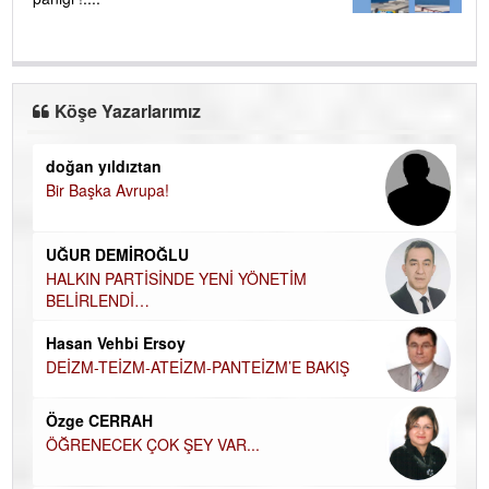
Köşe Yazarlarımız
doğan yıldıztan
Di
Bir Başka Avrupa!
KA
Ha
UĞUR DEMİROĞLU
DÜ
AH
HALKIN PARTİSİNDE YENİ YÖNETİM
BELİRLENDİ…
Hü
Hasan Vehbi Ersoy
H
DEİZM-TEİZM-ATEİZM-PANTEİZM’E BAKIŞ
El
EC
Özge CERRAH
ÖĞRENECEK ÇOK ŞEY VAR...
Du
İN