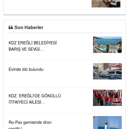
Son Haberler
KDZ EREĞLİ BELEDİYESİ
BARIŞ VE SEVGİ
PLAJLARINDA DENİZ SUYU
KALİTESİ "MÜKEMMEL"
Evinde ölü bulundu
KDZ. EREĞLİ'DE GÖNÜLLÜ
İTFAİYECİ AİLESİ
BÜYÜYOR...
Ro-Pax gemisinde dron
paniği !....