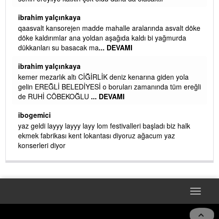
ibrahim yalçınkaya
qaasvalt kansorejen madde mahalle aralarında asvalt döke
döke kaldırımlar ana yoldan aşağıda kaldı bi yağmurda
dükkanları su basacak ma
... DEVAMI
ibrahim yalçınkaya
kemer mezarlık altı CİĞİRLİK deniz kenarına giden yola
gelin EREĞLİ BELEDİYESİ o boruları zamanında tüm ereğli
de RUHİ CÖBEKOĞLU
... DEVAMI
AMI
ibogemici
yaz geldi layyy layyy layy lom festivalleri başladı biz halk
ekmek fabrikası kent lokantası diyoruz ağacum yaz
konserleri diyor
Toggle
naviga