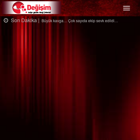
Menü
Son Dakika |
…
Ağaçtan düştü…