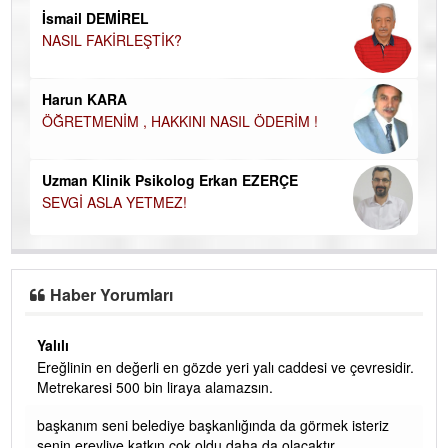
NA
İsmail DEMİREL
NASIL FAKİRLEŞTİK?
Ku
Ço
Harun KARA
ÖĞRETMENİM , HAKKINI NASIL ÖDERİM !
Uzman Klinik Psikolog Erkan EZERÇE
SEVGİ ASLA YETMEZ!
Haber Yorumları
Yalılı
Ereğlinin en değerli en gözde yeri yalı caddesi ve çevresidir.
 iç
Metrekaresi 500 bin liraya alamazsın.
başkanım seni belediye başkanlığında da görmek isteriz
senin ereyliye katkın çok oldu daha da olacaktır