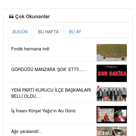
Çok Okunanlar
BUGÜN
BU HAFTA
BU AY
Fındık harmana indi
GÖRDÜĞÜ MANZARA ‘ŞOK’ ETTİ!.....
YENİ PARTİ KURUCU İLÇE BAŞKANLARI
BELLİ OLDU....
İş İnsanı Kürşat Yağız'ın Acı Günü
Ağır yaralandı!..