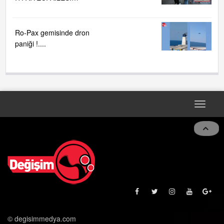
İTFAİYECİ AİLESİ
BÜYÜYOR...
Ro-Pax gemisinde dron
paniği !....
Toggle
navigat