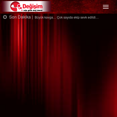
Menü
Son Dakika |
Büyük kavga… Çok sayıda ekip sevk edildi…