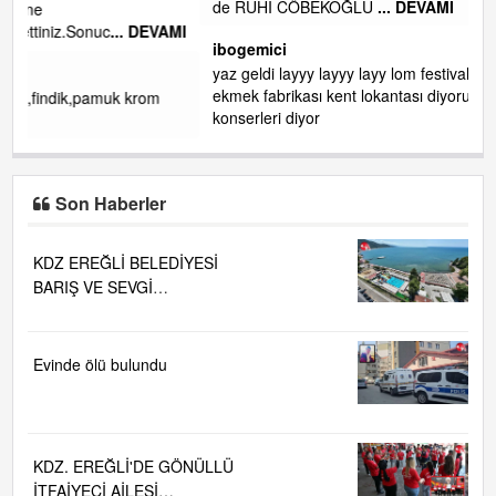
gelin EREĞLİ BELEDİYESİ o boruları zamanında tüm ereğli
de RUHİ CÖBEKOĞLU
... DEVAMI
AMI
ibogemici
yaz geldi layyy layyy layy lom festivalleri başladı biz halk
ekmek fabrikası kent lokantası diyoruz ağacum yaz
konserleri diyor
Son Haberler
KDZ EREĞLİ BELEDİYESİ
BARIŞ VE SEVGİ
PLAJLARINDA DENİZ SUYU
KALİTESİ "MÜKEMMEL"
Evinde ölü bulundu
KDZ. EREĞLİ'DE GÖNÜLLÜ