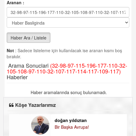
Aranan :
Haber Ara / Listele
Not
:
Sadece listeleme için kullanılacak ise aranan kısmı boş
bırakılır.
Arama Sonuclari
(32-98-97-115-196-177-110-32-
105-108-97-110-32-107-117-114-117-109-117)
Haberler
Haber aramalarında sonuç bulunamadı.
Köşe Yazarlarımız
doğan yıldıztan
D
Bir Başka Avrupa!
K