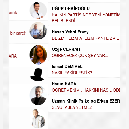
H
UĞUR DEMİROĞLU
D
A
HALKIN PARTİSİNDE YENİ YÖNETİM
BELİRLENDİ…
H
Hasan Vehbi Ersoy
H
DEİZM-TEİZM-ATEİZM-PANTEİZM’E BAKIŞ
El
E
Özge CERRAH
ÖĞRENECEK ÇOK ŞEY VAR...
Du
İ
N
İsmail DEMİREL
NASIL FAKİRLEŞTİK?
K
Ço
Harun KARA
ÖĞRETMENİM , HAKKINI NASIL ÖDERİM !
Uzman Klinik Psikolog Erkan EZERÇE
SEVGİ ASLA YETMEZ!