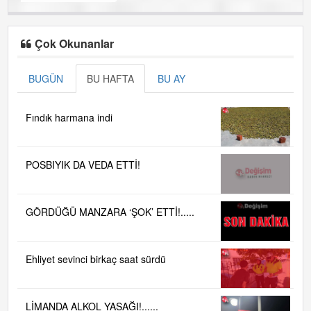
Çok Okunanlar
BUGÜN
BU HAFTA
BU AY
Fındık harmana indi
POSBIYIK DA VEDA ETTİ!
GÖRDÜĞÜ MANZARA ‘ŞOK’ ETTİ!.....
Ehliyet sevinci birkaç saat sürdü