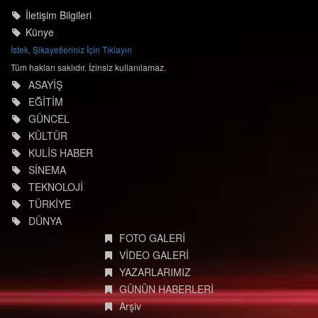
© degisimmedya.com
İletişim Bilgileri
Künye
İstek, Şikayetleriniz İçin Tıklayın
Tüm hakları saklıdır. İzinsiz kullanılamaz.
ASAYİŞ
EĞİTİM
GÜNCEL
KÜLTÜR
KULİS HABER
SİNEMA
TEKNOLOJİ
TÜRKİYE
DÜNYA
FOTO GALERİ
VİDEO GALERİ
YAZARLARIMIZ
GÜNÜN HABERLERİ