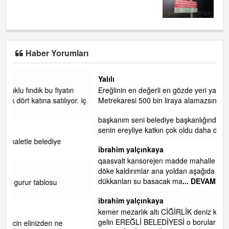
LİMANDA ALKOL YASAĞI!......
Haber Yorumları
Yalılı
Ereğlinin en değerli en gözde yeri yalı caddesi ve çevresidir.
. iç
Metrekaresi 500 bin liraya alamazsın.
başkanım seni belediye başkanlığında da görmek isteriz
senin ereyliye katkın çok oldu daha da olacaktır
ibrahim yalçınkaya
qaasvalt kansorejen madde mahalle aralarında asvalt döke
döke kaldırımlar ana yoldan aşağıda kaldı bi yağmurda
dükkanları su basacak ma
... DEVAMI
ibrahim yalçınkaya
kemer mezarlık altı CİĞİRLİK deniz kenarına giden yola