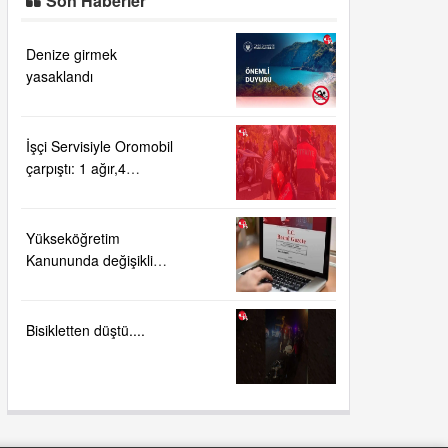
Son Haberler
Denize girmek
yasaklandı
İşçi Servisiyle Oromobil
çarpıştı: 1 ağır,4
yaralı!....
Yükseköğretim
Kanununda değişiklik
Resmi Gazete'de
Bisikletten düştü....