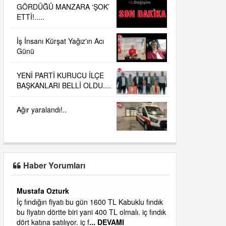
GÖRDÜĞÜ MANZARA ‘ŞOK’
ETTİ!.....
İş İnsanı Kürşat Yağız'ın Acı
Günü
YENİ PARTİ KURUCU İLÇE
BAŞKANLARI BELLİ OLDU....
Ağır yaralandı!..
Haber Yorumları
Yalılı
ık
Ereğlinin en değerli en gözde yeri yalı caddesi
dık
ve çevresidir. Metrekaresi 500 bin liraya
alamazsın.