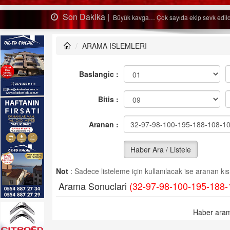
Son Dakika |
Ağaçtan düştü…
ARAMA ISLEMLERI
Baslangic :
Bitis :
Aranan :
Haber Ara / Listele
Not
:
Sadece listeleme için kullanılacak ise aranan kısm
Arama Sonuclari
(32-97-98-100-195-188-
Haber aram