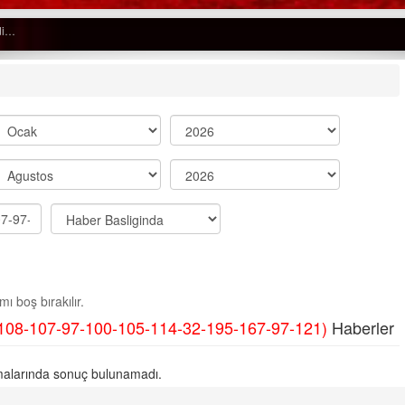
Semih ÇOLAK
SEÇMEN NE DEDİ?
Op. Dr. Erol GÜNEN
Kemiklerinizi Sessizce Çürüten 6
Alışkanlık
Şenol AZMAN
“Aman doktor, yaman doktor.
ı boş bırakılır.
Derdime bir çare!” – 2-
108-107-97-100-105-114-32-195-167-97-121)
Haberler
Merve KIRAN
KİLO KONTROLÜNDE KİLİT
alarında sonuç bulunamadı.
NOKTA: ARA ÖĞÜNLER