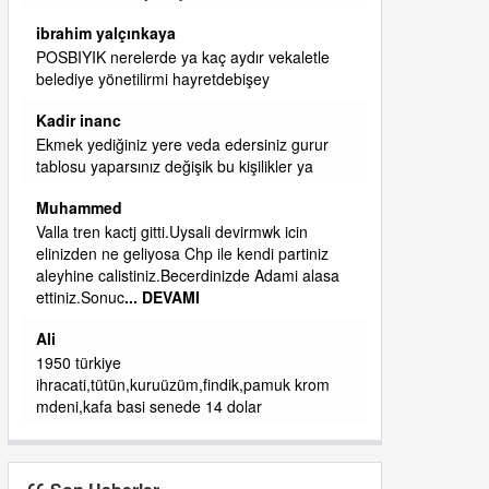
başkanım seni belediye başkanlığında da
görmek isteriz senin ereyliye katkın çok oldu
daha da olacaktır
ibrahim yalçınkaya
qaasvalt kansorejen madde mahalle aralarında
asvalt döke döke kaldırımlar ana yoldan
aşağıda kaldı bi yağmurda dükkanları su
basacak ma
... DEVAMI
ibrahim yalçınkaya
kemer mezarlık altı CİĞİRLİK deniz kenarına
giden yola gelin EREĞLİ BELEDİYESİ o
boruları zamanında tüm ereğli de RUHİ
CÖBEKOĞLU
... DEVAMI
ibogemici
yaz geldi layyy layyy layy lom festivalleri
başladı biz halk ekmek fabrikası kent lokantası
diyoruz ağacum yaz konserleri diyor