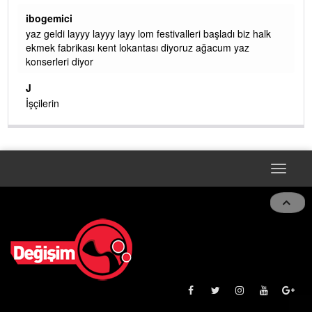
ibogemici
yaz geldi layyy layyy layy lom festivalleri başladı biz halk
ekmek fabrikası kent lokantası diyoruz ağacum yaz
konserleri diyor
J
ir.
İşçilerin
Toggle
naviga