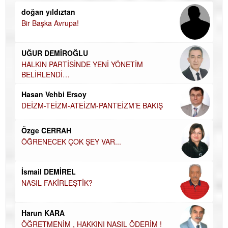
doğan yıldıztan
Di
Bir Başka Avrupa!
KA
Ha
UĞUR DEMİROĞLU
DÜ
AH
HALKIN PARTİSİNDE YENİ YÖNETİM
BELİRLENDİ…
Hü
Hasan Vehbi Ersoy
H
DEİZM-TEİZM-ATEİZM-PANTEİZM’E BAKIŞ
El
EC
Özge CERRAH
ÖĞRENECEK ÇOK ŞEY VAR...
Du
İN
NA
İsmail DEMİREL
NASIL FAKİRLEŞTİK?
Ku
Ço
Harun KARA
ÖĞRETMENİM , HAKKINI NASIL ÖDERİM !