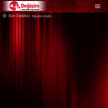
Menü
Son Dakika |
Ağaçtan düştü…