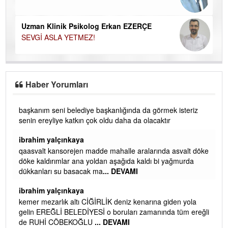
Uzman Klinik Psikolog Erkan EZERÇE
SEVGİ ASLA YETMEZ!
Haber Yorumları
başkanım seni belediye başkanlığında da görmek isteriz
senin ereyliye katkın çok oldu daha da olacaktır
ibrahim yalçınkaya
qaasvalt kansorejen madde mahalle aralarında asvalt döke
döke kaldırımlar ana yoldan aşağıda kaldı bi yağmurda
dükkanları su basacak ma
... DEVAMI
ibrahim yalçınkaya
kemer mezarlık altı CİĞİRLİK deniz kenarına giden yola
gelin EREĞLİ BELEDİYESİ o boruları zamanında tüm ereğli
de RUHİ CÖBEKOĞLU
... DEVAMI
AMI