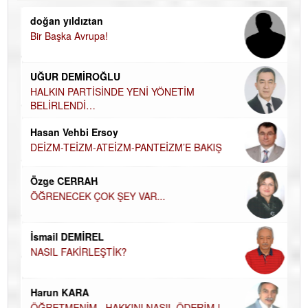
doğan yıldıztan
Di
Bir Başka Avrupa!
KA
Ha
UĞUR DEMİROĞLU
DÜ
AH
HALKIN PARTİSİNDE YENİ YÖNETİM
BELİRLENDİ…
Hü
Hasan Vehbi Ersoy
H
DEİZM-TEİZM-ATEİZM-PANTEİZM’E BAKIŞ
El
EC
Özge CERRAH
ÖĞRENECEK ÇOK ŞEY VAR...
Du
İN
NA
İsmail DEMİREL
NASIL FAKİRLEŞTİK?
Ku
Ço
Harun KARA
ÖĞRETMENİM , HAKKINI NASIL ÖDERİM !