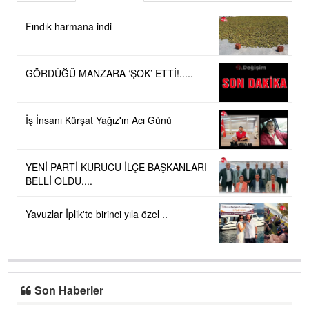
Fındık harmana indi
GÖRDÜĞÜ MANZARA ‘ŞOK’ ETTİ!.....
İş İnsanı Kürşat Yağız'ın Acı Günü
YENİ PARTİ KURUCU İLÇE BAŞKANLARI
BELLİ OLDU....
Yavuzlar İplik'te birinci yıla özel ..
Son Haberler