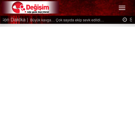
Menü
Son Dakika |
Ağaçtan düştü…