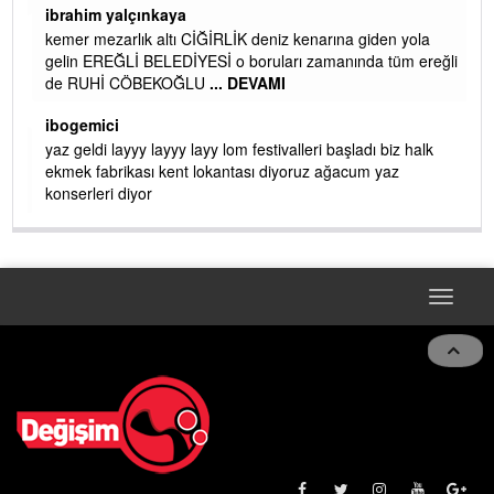
ibrahim yalçınkaya
kemer mezarlık altı CİĞİRLİK deniz kenarına giden yola
gelin EREĞLİ BELEDİYESİ o boruları zamanında tüm ereğli
de RUHİ CÖBEKOĞLU
... DEVAMI
AMI
ibogemici
yaz geldi layyy layyy layy lom festivalleri başladı biz halk
ekmek fabrikası kent lokantası diyoruz ağacum yaz
konserleri diyor
Toggle
navigat