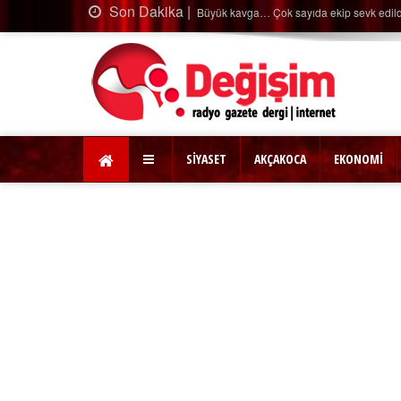
Son Dakika |
Ağaçtan düştü…
SİYASET
AKÇAKOCA
EKONOMİ