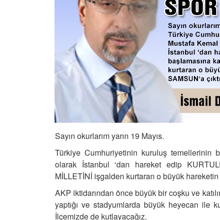
Sayın okurlarım yarın 19 Mayıs.
Türkiye Cumhuriyetinin kuruluş temellerini
olarak İstanbul ‘dan hareket edip KURT
MİLLETİNİ işgalden kurtaran o büyük hareketin 
AKP iktidarından önce büyük bir coşku ve katılım
yaptığı ve stadyumlarda büyük heyecan ile k
İlçemizde de kutlayacağız.