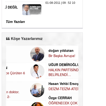
01-08-2011 | 09 : 52 10
Tüm Yazıları
Köşe Yazarlarımız
doğan yıldıztan
Dilek Şen Kara
Bir Başka Avrupa!
KAYIP-YAS SÜR
Hamdi Güner
UĞUR DEMİROĞLU
DÜNYASI İÇİN
MÜSLÜMAN AHİ
HALKIN PARTİSİNDE YENİ
YÖNETİM BELİRLENDİ…
Hüseyin Aksak
Hasan Vehbi Ersoy
HAVADAN SUD
DEİZM-TEİZM-ATEİZM-PANTEİZM’E BAKIŞ
Elif Yapıcı
Özge CERRAH
ECHO İLE NARC