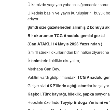
Ülkemizde yaşayan yabancı sığınmacılar sorunu
Ülkedeki basın ve yayın kuruluşlarını büyük b
ediyor.
Şimdi size gazetelerden alınmış 2 konuyu ak
Bir okurumun TCG Anadolu gemisi gezisi
(Can ATAKLI 14 Mayıs 2023 Yazısından )
İzmirli sürekli okurlarından biri halkın ziyaretin
İzlenimlerini
birlikte okuyalım;
Merhaba Can Bey.
Vaktim vardı gidip limandaki
TCG Anadolu gem
Girişte sizi
AKP’lilerin açtığı stantlar
karşılıyor.
Kaşkol, Türk bayrağı, bileklik, şapka
satıyorla
Hepsinin üzerinde
Tayyip Erdoğan’ın ismi ve “