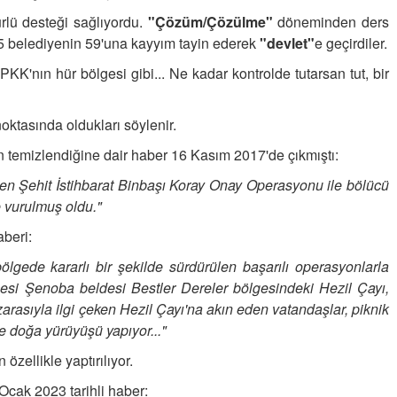
ürlü desteği sağlıyordu.
"Çözüm/Çözülme"
döneminden ders
5 belediyenin 59'una kayyım tayin ederek
"devlet"
e geçirdiler.
KK'nın hür bölgesi gibi... Ne kadar kontrolde tutarsan tut, bir
 noktasında oldukları söylenir.
'in temizlendiğine dair haber 16 Kasım 2017'de çıkmıştı:
nen Şehit İstihbarat Binbaşı Koray Onay Operasyonu ile bölücü
e vurulmuş oldu."
aberi:
 bölgede kararlı bir şekilde sürdürülen başarılı operasyonlarla
lçesi Şenoba beldesi Bestler Dereler bölgesindeki Hezil Çayı,
nzarasıyla ilgi çeken Hezil Çayı'na akın eden vatandaşlar, piknik
e doğa yürüyüşü yapıyor..."
 özellikle yaptırılıyor.
 Ocak 2023 tarihli haber: