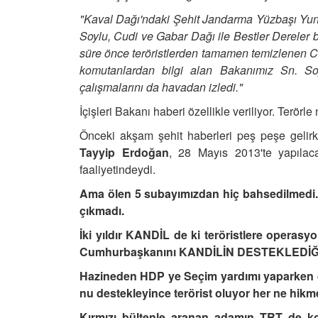
"Kaval Dağı'ndaki Şehit Jandarma Yüzbaşı Yunu
Soylu, Cudi ve Gabar Dağı ile Bestler Dereler 
süre önce teröristlerden tamamen temizlenen C
komutanlardan bilgi alan Bakanımız Sn. S
çalışmalarını da havadan izledi."
İçişleri Bakanı haberi özellikle veriliyor. Terörl
Önceki akşam şehit haberleri peş peşe gelirk
Tayyip Erdoğan
, 28 Mayıs 2013'te yapılac
faaliyetindeydi.
Ama ölen 5 subayımızdan hiç bahsedilmedi
çıkmadı.
İki yıldır KANDİL de ki teröristlere opera
Cumhurbaşkanını KANDİLİN DESTEKLEDİĞİ Ya
Hazineden HDP ye Seçim yardımı yaparken
nu destekleyince terörist oluyor her ne hikm
Kırmızı bültenle aranan adamın TRT de k