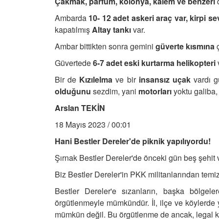
Çakmak, parfüm, kolonya, kalem ve benzeri
Ambarda
10- 12 adet askeri araç var, kirpi se
kapatılmış
Altay tankı
var.
Ambar bittikten sonra gemini
güverte kısmına
ç
Güvertede
6-7 adet eski kurtarma helikopteri
Bir de
Kızılelma
ve bir
insansız uçak
vardı g
olduğunu
sezdim, yani
motorları
yoktu galiba
Arslan TEKİN
18 Mayıs 2023 / 00:01
Hani Bestler Dereler'de piknik yapılıyordu!
Şırnak Bestler Dereler'de önceki gün beş şehit v
Biz Bestler Dereler'in PKK militanlarından temiz
Bestler Dereler'e sızanların, başka bölgel
örgütlenmeyle mümkündür. İl, ilçe ve köylerde yo
mümkün değil. Bu örgütlenme de ancak, legal kuru