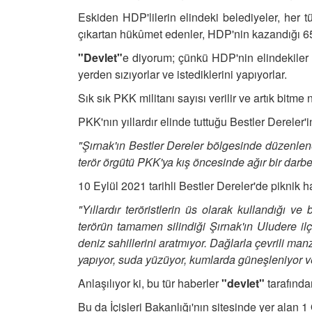
Eskiden HDP'lilerin elindeki belediyeler, her t
çıkartan hükûmet edenler, HDP'nin kazandığı 6
"Devlet"
e diyorum; çünkü HDP'nin elindekiler P
yerden sızıyorlar ve istediklerini yapıyorlar.
Sık sık PKK militanı sayısı verilir ve artık bitme
PKK'nın yıllardır elinde tuttuğu Bestler Dereler
"Şırnak'ın Bestler Dereler bölgesinde düzenle
terör örgütü PKK'ya kış öncesinde ağır bir darb
10 Eylül 2021 tarihli Bestler Dereler'de piknik h
"Yıllardır teröristlerin üs olarak kullandığı ve
terörün tamamen silindiği Şırnak'ın Uludere i
deniz sahillerini aratmıyor. Dağlarla çevrili ma
yapıyor, suda yüzüyor, kumlarda güneşleniyor v
Anlaşılıyor ki, bu tür haberler
"devlet"
tarafından
Bu da İçişleri Bakanlığı'nın sitesinde yer alan 1