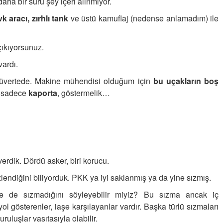
daha bir sürü şey içeri alınmıyor.
vk aracı, zırhlı tank
ve üstü kamuflaj (nedense anlamadım) ile
ıkıyorsunuz.
vardı.
üvertede. Makine mühendisi olduğum için
bu uçakların boş
, sadece
kaporta
, göstermelik…
erdik. Dördü asker, biri korucu.
lendiğini biliyorduk. PKK ya iyi saklanmış ya da yine sızmış.
ere de sızmadığını söyleyebilir miyiz? Bu sızma ancak iç
l gösterenler, iaşe karşılayanlar vardır. Başka türlü sızmaları
luşlar vasıtasıyla olabilir.