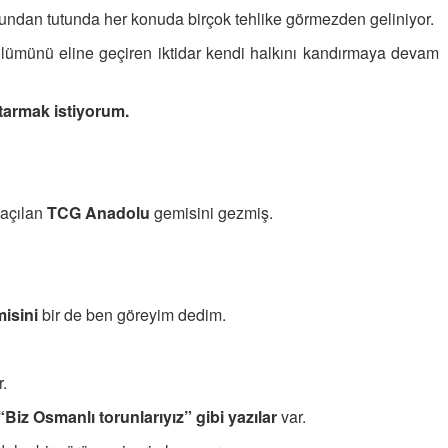
ndan tutunda her konuda birçok tehlike görmezden geliniyor.
ölümünü eline geçiren iktidar kendi halkını kandırmaya devam
tarmak istiyorum.
e açılan
TCG Anadolu
gemisini gezmiş.
isini
bir de ben göreyim dedim.
r.
Biz Osmanlı torunlarıyız” gibi yazılar
var.