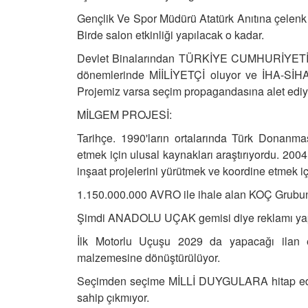
Gençlik Ve Spor Müdürü Atatürk Anıtına çelenk 
Birde salon etkinliği yapılacak o kadar.
Devlet Binalarından TÜRKİYE CUMHURİYETİ ismi
dönemlerinde MİİLİYETÇİ oluyor ve İHA-Sİ
Projemiz varsa seçim propagandasına alet ediy
MİLGEM PROJESİ:
Tarihçe. 1990'ların ortalarında Türk Donanmas
etmek için ulusal kaynakları araştırıyordu. 200
inşaat projelerini yürütmek ve koordine etmek i
1.150.000.000 AVRO ile ihale alan KOÇ Grubunun 
Şimdi ANADOLU UÇAK gemisi diye reklamı yapıla
İlk Motorlu Uçuşu 2029 da yapacağı ilan ed
malzemesine dönüştürülüyor.
Seçimden seçime MİLLİ DUYGULARA hitap e
sahip çıkmıyor.