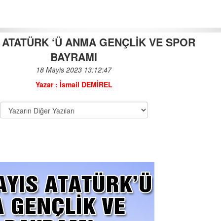
S ATATÜRK ‘Ü ANMA GENÇLİK VE SPOR
BAYRAMI
TEHDİT-ŞANTAJ-YALAN VE
18 Mayis 2023 13:12:47
HAKSIZ REKABET SEÇİMİ
Yazar : İsmail DEMİREL
12-02-2024 | 11 : 23 48
ERKEN SEÇİM KARARINI KİM
ALIR?
06-02-2023 | 08 : 49 15
TÜRKİYE NEREYE GİDİYOR ?
05-09-2019 | 13 : 30 02
MİLLETVEKİLİMİZ SAFFET
BOZKURT’A AÇIK MEKTUP
22-07-2024 | 11 : 34 34