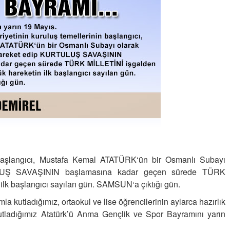
ÖLÜMÜN SAATİ BELLİ DEĞİL
21-02-2021 | 17 : 52 13
Semih ÇOLAK
SEÇMEN NE DEDİ?
Op. Dr. Erol GÜNEN
Kemiklerinizi Sessizce Çürüten 6
n başlangıcı, Mustafa Kemal ATATÜRK‘ün bir Osmanlı Subayı
Alışkanlık
ULUŞ SAVAŞININ başlamasına kadar geçen sürede TÜRK
ilk başlangıcı sayılan gün. SAMSUN‘a çıktığı gün.
Şenol AZMAN
“Aman doktor, yaman doktor.
la kutladığımız, ortaokul ve lise öğrencilerinin aylarca hazırlık
Derdime bir çare!” – 2-
utladığımız Atatürk’ü Anma Gençlik ve Spor Bayramını yarın
Merve KIRAN