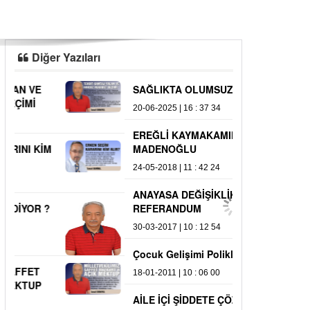
Diğer Yazıları
SAĞLIKTA OLUMSUZ İŞLER
24 KASIM’DA 
20-06-2025 | 16 : 37 34
23-11-2020 | 19 : 
EREĞLİ KAYMAKAMIMIZ Nazım
ATATÜRK'ÜN İ
MADENOĞLU
OKUTMA ANIS
24-05-2018 | 11 : 42 24
24-11-2017 | 10 : 
ANAYASA DEĞİŞİKLİK MADDELERİ VE
REFERANDUM
30-03-2017 | 10 : 12 54
Çocuk Gelişimi Polikliniği Açıldı
18-01-2011 | 10 : 06 00
AİLE İÇİ ŞİDDETE ÇÖZÜM ARAYIŞLARI