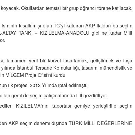
KİLO KONTROLÜNDE KİLİT
koyacak. Okullardan temsisi bir grup öğrenci törene katılacak.
NOKTA: ARA ÖĞÜNLER
Konuk Yazar
nin kısaltılmışı olan TC’yi kaldıran AKP iktidarı bu seçim
Temiz enerji ve gelecek
HA-ALTAY TANKI – KIZILELMA-ANADOLU gibi ne kadar Milli
mücadelesi
or.
Uğuralp CİVELEK
“Bu bir suç duyurusudur”
ı, tamamen yerli bir korvet tasarlamak, geliştirmek ve inşa
4 yılında İstanbul Tersane Komutanlığı, tasarım, mühendislik ve
Özkan Doğan
çin MİLGEM Proje Ofisi'ni kurdu.
YEREL RADYO VE REKLAM
ilk projesi 2013 Yılında iptal edilmişti.
n gemi de seçim çalışmalarında il il gezdiriliyor.
ilen KIZILELMA‘nın kaportası gemiye yerleştirilip seçim
den AKP seçim denemi dışında TÜRK MİLLİ DEĞERLERİNE