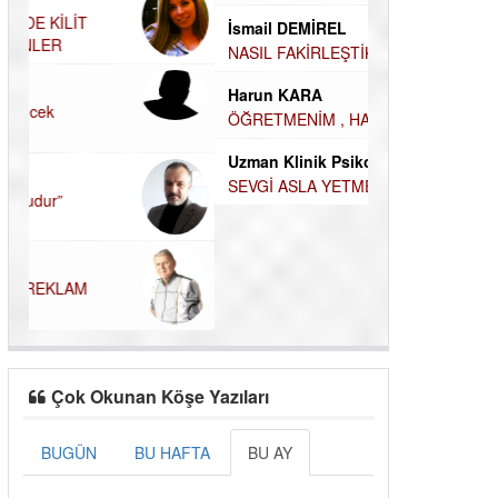
HİKÂYESİ
ÖĞRENECEK ÇOK ŞEY VAR...
Durul Mert M.A
İsmail DEMİREL
İNSANLARIN E
NASIL FAKİRLEŞTİK?
MUTLULUK AMA
Harun KARA
OLABİLİRİZ?
ÖĞRETMENİM , HAKKINI NASIL ÖDERİM !
Kudret Yavuz E
Uzman Klinik Psikolog Erkan EZERÇE
Çocuğunuz her 
SEVGİ ASLA YETMEZ!
Çok Okunan Köşe Yazıları
BUGÜN
BU HAFTA
BU AY