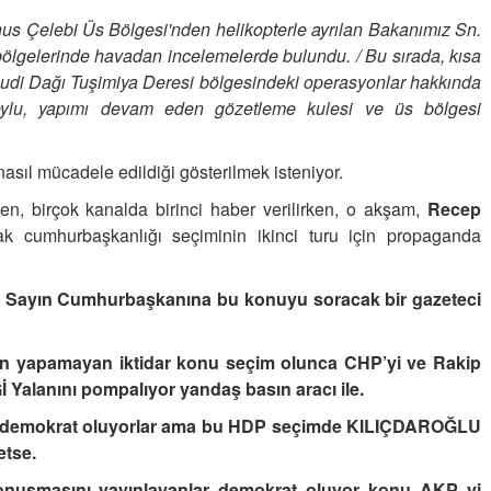
s Çelebi Üs Bölgesi'nden helikopterle ayrılan Bakanımız Sn.
bölgelerinde havadan incelemelerde bulundu. / Bu sırada, kısa
udi Dağı Tuşimiya Deresi bölgesindeki operasyonlar hakkında
oylu, yapımı devam eden gözetleme kulesi ve üs bölgesi
e nasıl mücadele edildiği gösterilmek isteniyor.
en, birçok kanalda birinci haber verilirken, o akşam,
Recep
ak cumhurbaşkanlığı seçiminin ikinci turu için propaganda
. Sayın Cumhurbaşkanına bu konuyu soracak bir gazeteci
syon yapamayan iktidar konu seçim olunca CHP’yi ve Rakip
lanını pompalıyor yandaş basın aracı ile.
 demokrat oluyorlar ama bu HDP seçimde KILIÇDAROĞLU
etse.
onuşmasını yayınlayanlar demokrat oluyor konu AKP yi