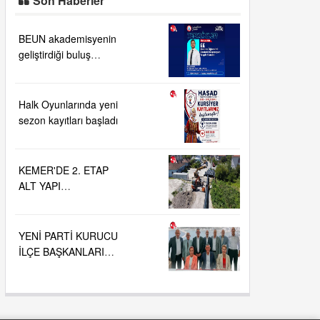
BEUN akademisyenin
geliştirdiği buluş
TÜRKPATENT
tarafından tescillendi
Halk Oyunlarında yeni
sezon kayıtları başladı
KEMER'DE 2. ETAP
ALT YAPI
ÇALIŞMALARI....
YENİ PARTİ KURUCU
İLÇE BAŞKANLARI
BELLİ OLDU....