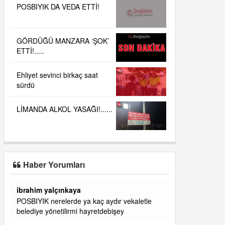
POSBIYIK DA VEDA ETTİ!
GÖRDÜĞÜ MANZARA ‘ŞOK’
ETTİ!.....
Ehliyet sevinci birkaç saat
sürdü
LİMANDA ALKOL YASAĞI!......
Haber Yorumları
başkanım seni belediye başkanlığında da
görmek isteriz senin ereyliye katkın çok oldu
daha da olacaktır