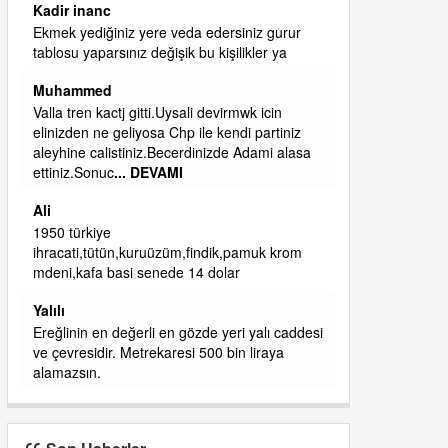
ibrahim yalçınkaya
qaasvalt kansorejen madde mahalle aralarında
asvalt döke döke kaldırımlar ana yoldan
aşağıda kaldı bi yağmurda dükkanları su
basacak ma
... DEVAMI
ibrahim yalçınkaya
kemer mezarlık altı CİĞİRLİK deniz kenarına
giden yola gelin EREĞLİ BELEDİYESİ o
boruları zamanında tüm ereğli de RUHİ
CÖBEKOĞLU
... DEVAMI
ibogemici
yaz geldi layyy layyy layy lom festivalleri
başladı biz halk ekmek fabrikası kent lokantası
diyoruz ağacum yaz konserleri diyor
si
J
İşçilerin
Son Haberler