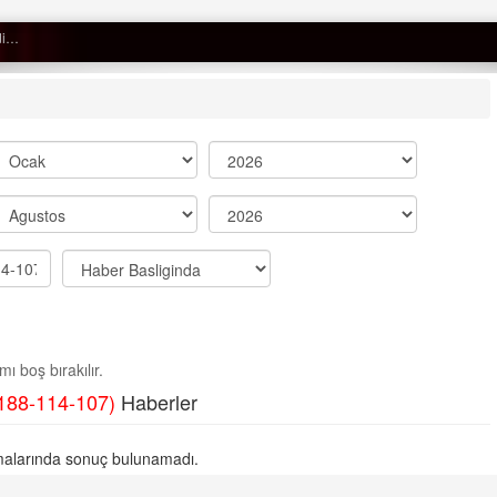
tü…
Semih ÇOLAK
SEÇMEN NE DEDİ?
Op. Dr. Erol GÜNEN
Kemiklerinizi Sessizce Çürüten 6
Alışkanlık
Şenol AZMAN
“Aman doktor, yaman doktor.
ı boş bırakılır.
Derdime bir çare!” – 2-
188-114-107)
Haberler
Merve KIRAN
KİLO KONTROLÜNDE KİLİT
alarında sonuç bulunamadı.
NOKTA: ARA ÖĞÜNLER