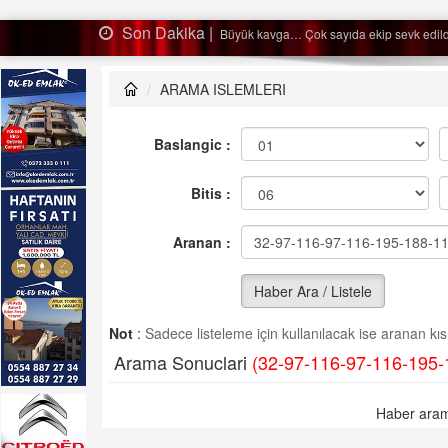
Son Dakika |
 edildi…
Ağaçtan düş
ARAMA ISLEMLERI
Baslangic :
Bitis :
Aranan :
Haber Ara / Listele
Not
:
Sadece listeleme için kullanılacak ise aranan kısm
Arama Sonuclari
(32-97-116-97-116-195-
Haber aram