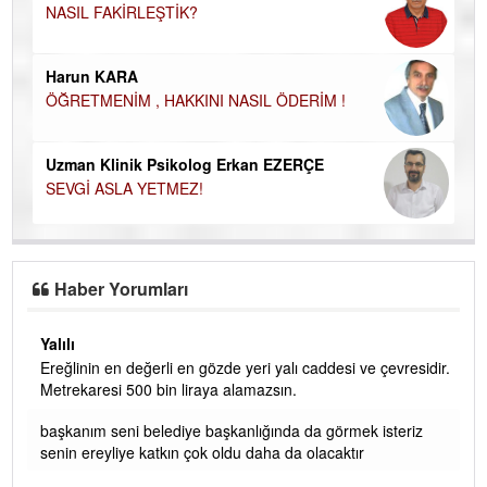
NASIL FAKİRLEŞTİK?
Ku
Ço
Harun KARA
ÖĞRETMENİM , HAKKINI NASIL ÖDERİM !
Uzman Klinik Psikolog Erkan EZERÇE
SEVGİ ASLA YETMEZ!
Haber Yorumları
Yalılı
Ereğlinin en değerli en gözde yeri yalı caddesi ve çevresidir.
 iç
Metrekaresi 500 bin liraya alamazsın.
başkanım seni belediye başkanlığında da görmek isteriz
senin ereyliye katkın çok oldu daha da olacaktır