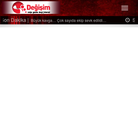
Menü
Son Dakika |
Ağaçtan düştü…