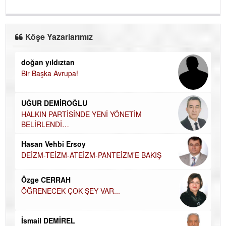
Köşe Yazarlarımız
doğan yıldıztan
Di
Bir Başka Avrupa!
KA
Ha
UĞUR DEMİROĞLU
DÜ
AH
HALKIN PARTİSİNDE YENİ YÖNETİM
BELİRLENDİ…
Hü
Hasan Vehbi Ersoy
H
DEİZM-TEİZM-ATEİZM-PANTEİZM’E BAKIŞ
El
EC
Özge CERRAH
ÖĞRENECEK ÇOK ŞEY VAR...
Du
İN
NA
İsmail DEMİREL