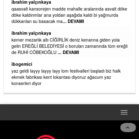
ibrahim yalçınkaya
qaasvalt kansorejen madde mahalle aralarında asvalt döke
döke kaldırımlar ana yoldan aşağıda kaldı bi yağmurda
dükkanları su basacak ma
... DEVAMI
ibrahim yalçınkaya
kemer mezarlık altı CİĞİRLİK deniz kenarına giden yola
gelin EREĞLİ BELEDİYESİ o boruları zamanında tüm ereğli
de RUHİ CÖBEKOĞLU
... DEVAMI
AMI
ibogemici
yaz geldi layyy layyy layy lom festivalleri başladı biz halk
ekmek fabrikası kent lokantası diyoruz ağacum yaz
konserleri diyor
Toggle
navigat