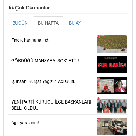
Çok Okunanlar
BUGÜN
BU HAFTA
BU AY
Fındık harmana indi
GÖRDÜĞÜ MANZARA ‘ŞOK’ ETTİ!.....
İş İnsanı Kürşat Yağız'ın Acı Günü
YENİ PARTİ KURUCU İLÇE BAŞKANLARI
BELLİ OLDU....
Ağır yaralandı!..