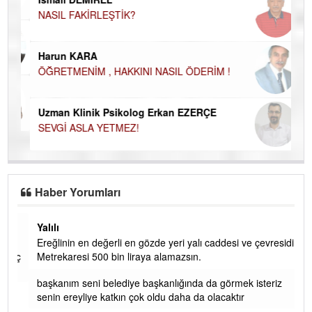
NASIL FAKİRLEŞTİK?
Ku
Ço
Harun KARA
ÖĞRETMENİM , HAKKINI NASIL ÖDERİM !
Uzman Klinik Psikolog Erkan EZERÇE
SEVGİ ASLA YETMEZ!
Haber Yorumları
Yalılı
Ereğlinin en değerli en gözde yeri yalı caddesi ve çevresidir.
 iç
Metrekaresi 500 bin liraya alamazsın.
başkanım seni belediye başkanlığında da görmek isteriz
senin ereyliye katkın çok oldu daha da olacaktır