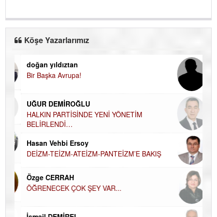
Köşe Yazarlarımız
doğan yıldıztan
Di
Bir Başka Avrupa!
KA
Ha
UĞUR DEMİROĞLU
DÜ
AH
HALKIN PARTİSİNDE YENİ YÖNETİM
BELİRLENDİ…
Hü
Hasan Vehbi Ersoy
H
DEİZM-TEİZM-ATEİZM-PANTEİZM’E BAKIŞ
El
EC
Özge CERRAH
ÖĞRENECEK ÇOK ŞEY VAR...
Du
İN
NA
İsmail DEMİREL