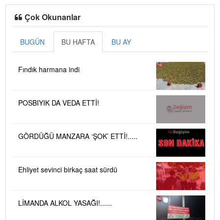
Çok Okunanlar
BUGÜN
BU HAFTA
BU AY
Fındık harmana indi
POSBIYIK DA VEDA ETTİ!
GÖRDÜĞÜ MANZARA ‘ŞOK’ ETTİ!.....
Ehliyet sevinci birkaç saat sürdü
LİMANDA ALKOL YASAĞI!......