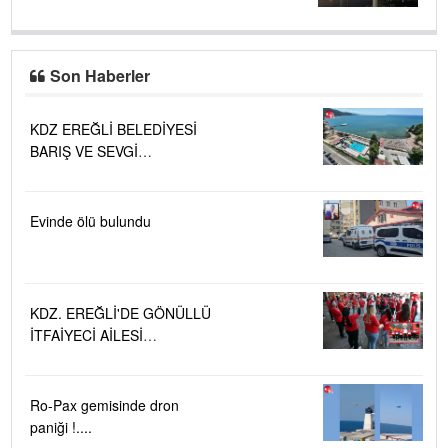
Son Haberler
KDZ EREĞLİ BELEDİYESİ
BARIŞ VE SEVGİ
PLAJLARINDA DENİZ SUYU
KALİTESİ "MÜKEMMEL"
Evinde ölü bulundu
KDZ. EREĞLİ'DE GÖNÜLLÜ
İTFAİYECİ AİLESİ
BÜYÜYOR...
Ro-Pax gemisinde dron
paniği !....