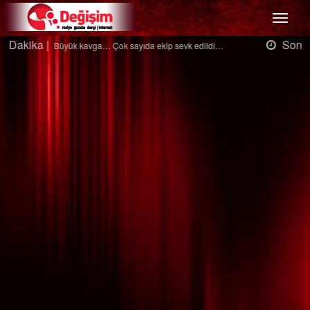
Menü
Son Dakika |
Ağaçtan düştü…