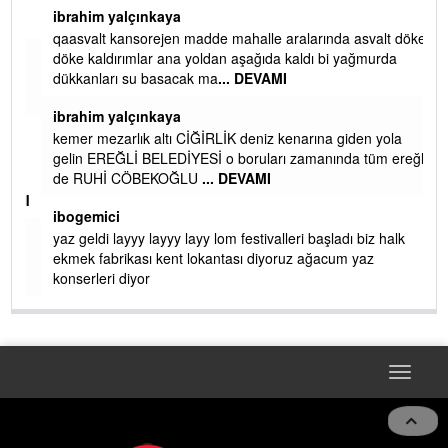
ibrahim yalçınkaya
qaasvalt kansorejen madde mahalle aralarında asvalt döke
döke kaldırımlar ana yoldan aşağıda kaldı bi yağmurda
dükkanları su basacak ma
... DEVAMI
ibrahim yalçınkaya
kemer mezarlık altı CİĞİRLİK deniz kenarına giden yola
gelin EREĞLİ BELEDİYESİ o boruları zamanında tüm ereğli
de RUHİ CÖBEKOĞLU
... DEVAMI
AMI
ibogemici
yaz geldi layyy layyy layy lom festivalleri başladı biz halk
ekmek fabrikası kent lokantası diyoruz ağacum yaz
konserleri diyor
Toggle
navigat