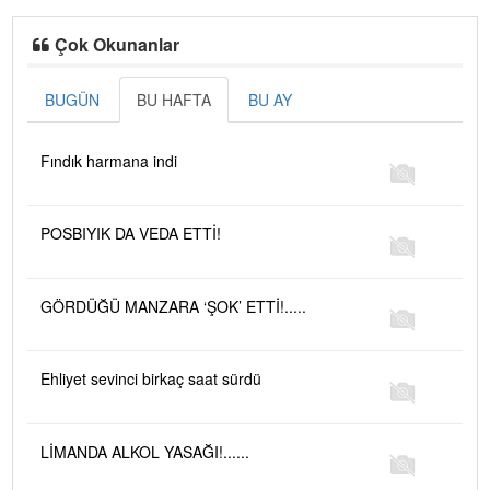
Çok Okunanlar
BUGÜN
BU HAFTA
BU AY
Fındık harmana indi
POSBIYIK DA VEDA ETTİ!
GÖRDÜĞÜ MANZARA ‘ŞOK’ ETTİ!.....
Ehliyet sevinci birkaç saat sürdü
LİMANDA ALKOL YASAĞI!......