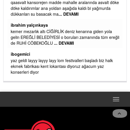
qaasvalt kansorejen madde mahalle aralarında asvalt döke
döke kaldırımlar ana yoldan aşağıda kaldı bi yağmurda
dükkanları su basacak ma
... DEVAMI
ibrahim yalçınkaya
kemer mezarlık altı CİĞİRLİK deniz kenarına giden yola
gelin EREĞLİ BELEDİYESİ o boruları zamanında tüm ereğli
de RUHİ CÖBEKOĞLU
... DEVAMI
AMI
ibogemici
yaz geldi layyy layyy layy lom festivalleri başladı biz halk
ekmek fabrikası kent lokantası diyoruz ağacum yaz
konserleri diyor
Toggle
navigat