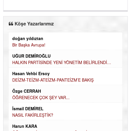
Köşe Yazarlarımız
doğan yıldıztan
Di
Bir Başka Avrupa!
KA
UĞUR DEMİROĞLU
Ha
HALKIN PARTİSİNDE YENİ YÖNETİM BELİRLENDİ…
DÜ
AH
Hasan Vehbi Ersoy
Hü
DEİZM-TEİZM-ATEİZM-PANTEİZM’E BAKIŞ
H
Özge CERRAH
El
ÖĞRENECEK ÇOK ŞEY VAR...
EC
İsmail DEMİREL
Du
NASIL FAKİRLEŞTİK?
İN
Harun KARA
NA