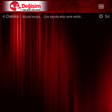
Menü
Son Dakika |
Ağaçtan düştü…