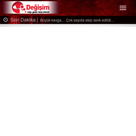
Menü
Son Dakika |
Ağaçtan düştü…