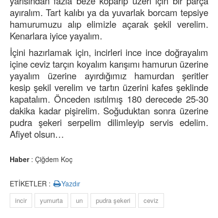
yarısından fazla beze koparıp üzeri için bir parça
ayıralım. Tart kalıbı ya da yuvarlak borcam tepsiye
hamurumuzu alıp elimizle açarak şekil verelim.
Kenarlara iyice yayalım.
İçini hazırlamak için, incirleri ince ince doğrayalım
içine ceviz tarçın koyalım karışımı hamurun üzerine
yayalım üzerine ayırdığımız hamurdan şeritler
kesip şekil verelim ve tartın üzerini kafes şeklinde
kapatalım. Önceden ısıtılmış 180 derecede 25-30
dakika kadar pişirelim. Soğuduktan sonra üzerine
pudra şekeri serpelim dilimleyip servis edelim.
Afiyet olsun…
Haber
: Çiğdem Koç
ETİKETLER :
Yazdır
incir
yumurta
un
pudra şekeri
ceviz