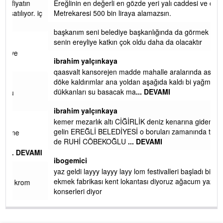
Yalılı
Ereğlinin en değerli en gözde yeri yalı caddesi ve çevresidir.
 iç
Metrekaresi 500 bin liraya alamazsın.
başkanım seni belediye başkanlığında da görmek isteriz
senin ereyliye katkın çok oldu daha da olacaktır
ibrahim yalçınkaya
qaasvalt kansorejen madde mahalle aralarında asvalt döke
döke kaldırımlar ana yoldan aşağıda kaldı bi yağmurda
dükkanları su basacak ma
... DEVAMI
ibrahim yalçınkaya
kemer mezarlık altı CİĞİRLİK deniz kenarına giden yola
gelin EREĞLİ BELEDİYESİ o boruları zamanında tüm ereğli
de RUHİ CÖBEKOĞLU
... DEVAMI
AMI
ibogemici
yaz geldi layyy layyy layy lom festivalleri başladı biz halk
ekmek fabrikası kent lokantası diyoruz ağacum yaz
konserleri diyor