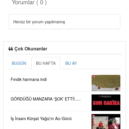
Yorumlar ( 0 )
Henüz bir yorum yapılmamış
Çok Okunanlar
BUGÜN
BU HAFTA
BU AY
Fındık harmana indi
GÖRDÜĞÜ MANZARA ‘ŞOK’ ETTİ!.....
İş İnsanı Kürşat Yağız'ın Acı Günü