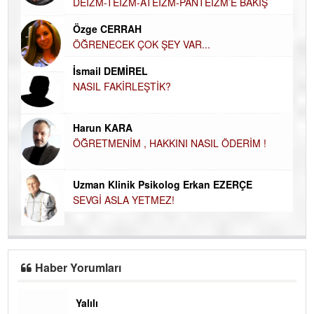
DEİZM-TEİZM-ATEİZM-PANTEİZM’E BAKIŞ
El
EC
Özge CERRAH
ÖĞRENECEK ÇOK ŞEY VAR...
Du
İN
NA
İsmail DEMİREL
NASIL FAKİRLEŞTİK?
Ku
Ço
Harun KARA
ÖĞRETMENİM , HAKKINI NASIL ÖDERİM !
Uzman Klinik Psikolog Erkan EZERÇE
SEVGİ ASLA YETMEZ!
Haber Yorumları