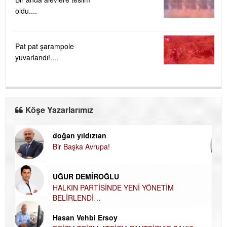
oldu....
Pat pat şarampole
yuvarlandı!....
Köşe Yazarlarımız
doğan yıldıztan
Di
Bir Başka Avrupa!
KA
Ha
UĞUR DEMİROĞLU
DÜ
AH
HALKIN PARTİSİNDE YENİ YÖNETİM
BELİRLENDİ…
Hü
Hasan Vehbi Ersoy
H